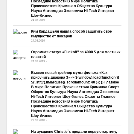
Последние новости В мире Политика
Происшествия Криминал Общество Культура
Наука Автомедиа Экономика Hi-Tech Интернет
Шоу-бизнес
24.03.2019
-
No Comment
Ким Кардашьян нашла способ защитить свое
имущество от пожаров
24.03.2019
-
No Comment
Огромная статуя «Fuckoff” за 4000 $ для местных
властей
24.03.2019
-
No Comment
Вышел новый трейлер мультфильма «Как
приручить дракона 3»»> $(window).load(function(){
$(‘.str1’).liMarquee({ scrollamount: 40 }); }) Главное
В мире Политика Происшествия Криминал Спорт
Общество Культура Наука Автомедиа Экономика
Hi-Tech Интернет Шоу-бизнес Сюжеты Главное
Последние новости В мире Политика
Происшествия Криминал Общество Культура
Наука Автомедиа Экономика Hi-Tech Интернет
Шоу-бизнес
27.10.2018
-
No Comment
На аукционе Christie`s продали первую картину,