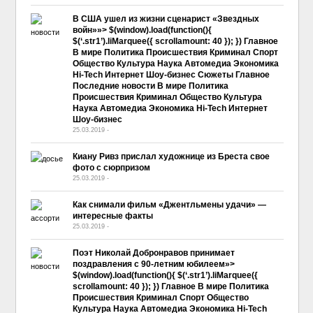
В США ушел из жизни сценарист «Звездных
войн»»> $(window).load(function(){
$(‘.str1’).liMarquee({ scrollamount: 40 }); }) Главное
В мире Политика Происшествия Криминал Спорт
Общество Культура Наука Автомедиа Экономика
Hi-Tech Интернет Шоу-бизнес Сюжеты Главное
Последние новости В мире Политика
Происшествия Криминал Общество Культура
Наука Автомедиа Экономика Hi-Tech Интернет
Шоу-бизнес
25.03.2019
-
No Comment
Киану Ривз прислал художнице из Бреста свое
фото с сюрпризом
25.03.2019
-
No Comment
Как снимали фильм «Джентльмены удачи» —
интересные факты
25.03.2019
-
No Comment
Поэт Николай Добронравов принимает
поздравления с 90-летним юбилеем»>
$(window).load(function(){ $(‘.str1’).liMarquee({
scrollamount: 40 }); }) Главное В мире Политика
Происшествия Криминал Спорт Общество
Культура Наука Автомедиа Экономика Hi-Tech