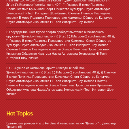
Названы 10 лучших фильмов ужасов года»> $(window).load(function(){
$(‘.str1’).liMarquee({ scrollamount: 40 }); }) Главное В мире Политика
Происшествия Криминал Спорт Общество Культура Наука Автомедиа
Экономика Hi-Tech Интернет Шоу-бизнес Сюжеты Главное Последние
новости В мире Политика Происшествия Криминал Общество Культура
Наука Автомедиа Экономика Hi-Tech Интернет Шоу-бизнес
В Государственном музее спорта пройдет выставка антикварного
оружия»> $(window).load(function(){ $(‘.str1’).liMarquee({ scrollamount: 40 });
}) Главное В мире Политика Происшествия Криминал Спорт Общество
Культура Наука Автомедиа Экономика Hi-Tech Интернет Шоу-бизнес
Сюжеты Главное Последние новости В мире Политика Происшествия
Криминал Общество Культура Наука Автомедиа Экономика Hi-Tech
Интернет Шоу-бизнес
В США ушел из жизни сценарист «Звездных войн»»>
$(window).load(function(){ $(‘.str1’).liMarquee({ scrollamount: 40 }); }) Главное
В мире Политика Происшествия Криминал Спорт Общество Культура
Наука Автомедиа Экономика Hi-Tech Интернет Шоу-бизнес Сюжеты
Главное Последние новости В мире Политика Происшествия Криминал
Общество Культура Наука Автомедиа Экономика Hi-Tech Интернет Шоу-
бизнес
Hot Topics
Британские рокеры Franz Ferdinand написали песню "Демагог" о Дональде
Трампе
(5)