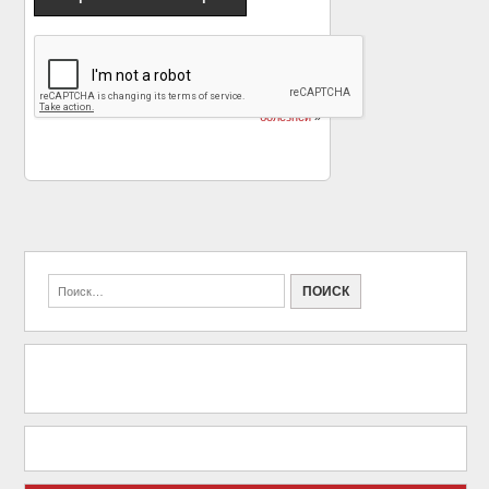
«
Необычная
Актер Джет Ли
внешность очень
изменился до
ценится (22 фото)
неузнаваемости из-за
болезней
»