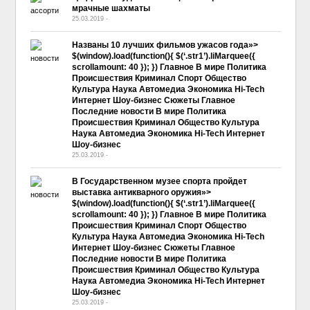
мрачные шахматы
25.03.2019
-
No Comment
Названы 10 лучших фильмов ужасов года»>
$(window).load(function(){ $(‘.str1’).liMarquee({
scrollamount: 40 }); }) Главное В мире Политика
Происшествия Криминал Спорт Общество
Культура Наука Автомедиа Экономика Hi-Tech
Интернет Шоу-бизнес Сюжеты Главное
Последние новости В мире Политика
Происшествия Криминал Общество Культура
Наука Автомедиа Экономика Hi-Tech Интернет
Шоу-бизнес
25.03.2019
-
No Comment
В Государственном музее спорта пройдет
выставка антикварного оружия»>
$(window).load(function(){ $(‘.str1’).liMarquee({
scrollamount: 40 }); }) Главное В мире Политика
Происшествия Криминал Спорт Общество
Культура Наука Автомедиа Экономика Hi-Tech
Интернет Шоу-бизнес Сюжеты Главное
Последние новости В мире Политика
Происшествия Криминал Общество Культура
Наука Автомедиа Экономика Hi-Tech Интернет
Шоу-бизнес
25.03.2019
-
No Comment