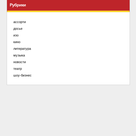
Рубрики
ассорти
досье
изо
кино
литература
музыка
новости
театр
шоу-бизнес