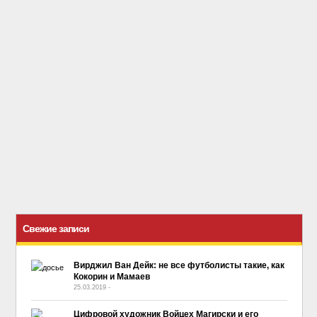
Свежие записи
Вирджил Ван Дейк: не все футболисты такие, как
Кокорин и Мамаев
25.03.2019
-
No Comment
Цифровой художник Войцех Магирски и его