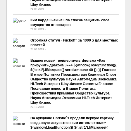
Шоу-бизнес
24.03.2019
-
No Comment
Ким Кардашьян нашла способ защитить свое
имущество от пожаров
24.03.2019
-
No Comment
Огромная статуя «Fuckoff” за 4000 $ для местных
властей
24.03.2019
-
No Comment
Вышел новый трейлер мультфильма «Как
приручить дракона 3»»> $(window).load(function(){
$(‘.str1’).liMarquee({ scrollamount: 40 }); }) Главное
В мире Политика Происшествия Криминал Спорт
Общество Культура Наука Автомедиа Экономика
Hi-Tech Интернет Шоу-бизнес Сюжеты Главное
Последние новости В мире Политика
Происшествия Криминал Общество Культура
Наука Автомедиа Экономика Hi-Tech Интернет
Шоу-бизнес
27.10.2018
-
No Comment
На аукционе Christie`s продали первую картину,
созданную искусственным интеллектом»>
$(window).load(function(){ $(‘.str1’).liMarquee({