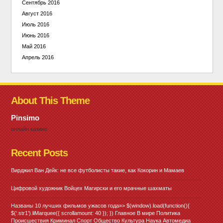
Сентябрь 2016
Август 2016
Июль 2016
Июнь 2016
Май 2016
Апрель 2016
About This Theme
Pinsimo
онлайн казино
Recent Posts
Вирджил Ван Дейк: не все футболисты такие, как Кокорин и Мамаев
Цифровой художник Войцех Магирски и его мрачные шахматы
Названы 10 лучших фильмов ужасов года»> $(window).load(function(){
$(‘.str1’).liMarquee({ scrollamount: 40 }); }) Главное В мире Политика
Происшествия Криминал Спорт Общество Культура Наука Автомедиа