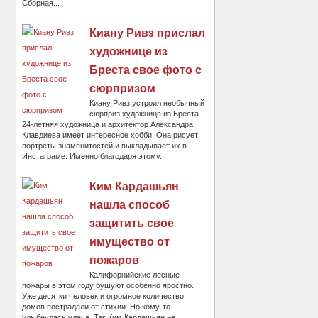
Сборная...
Киану Ривз прислал
художнице из
Бреста свое фото с
сюрпризом
Киану Ривз устроил необычный
сюрприз художнице из Бреста.
24-летняя художница и архитектор Александра
Клавдиева имеет интересное хобби. Она рисует
портреты знаменитостей и выкладывает их в
Инстаграме. Именно благодаря этому...
Ким Кардашьян
нашла способ
защитить свое
имущество от
пожаров
Калифорнийские лесные
пожары в этом году бушуют особенно яростно.
Уже десятки человек и огромное количество
домов пострадали от стихии. Но кому-то
улыбнулась удача. Так Ким Кардашьян не