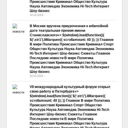
Происшествия Криминал Общество Культура
Наука Автомедиа Экономика Hi-Tech Интернет
Шоу-бизнес
24.03.2019
-
No Comment
В Москве вручена приуроченная к юбилейной
дате театральная премия имени
Станиславского»> $(window).load(function(){
$(‘.str1’).liMarquee({ scrollamount: 40 }); }) Главное
В мире Политика Происшествия Криминал Спорт
Общество Культура Наука Автомедиа Экономика
Hi-Tech Интернет Шоу-бизнес Сюжеты Главное
Последние новости В мире Политика
Происшествия Криминал Общество Культура
Наука Автомедиа Экономика Hi-Tech Интернет
Шоу-бизнес
24.03.2019
-
No Comment
VII международный культурный форум открыл
свою работу в Петербурге»>
$(window).load(function(){ $(‘.str1’).liMarquee({
scrollamount: 40 }); }) Главное В мире Политика
Происшествия Криминал Спорт Общество
Культура Наука Автомедиа Экономика Hi-Tech
Интернет Шоу-бизнес Сюжеты Главное
Последние новости В мире Политика
Происшествия Криминал Общество Культура
Наука Автомедиа Экономика Hi-Tech Интернет