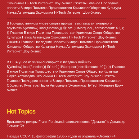
Экономика Hi-Tech Интернет Шоу-бизнес Сюжеты Главное Последние
новости В мире Политика Происшествия Криминал Общество Культура
Наука Автомедиа Экономика Hi-Tech Интернет Шоу-бизнес
В Государственном музее спорта пройдет выставка антикварного
оружия»> $(window).load(function(){ $(‘.str1’).liMarquee({ scrollamount: 40 });
}) Главное В мире Политика Происшествия Криминал Спорт Общество
Культура Наука Автомедиа Экономика Hi-Tech Интернет Шоу-бизнес
Сюжеты Главное Последние новости В мире Политика Происшествия
Криминал Общество Культура Наука Автомедиа Экономика Hi-Tech
Интернет Шоу-бизнес
В США ушел из жизни сценарист «Звездных войн»»>
$(window).load(function(){ $(‘.str1’).liMarquee({ scrollamount: 40 }); }) Главное
В мире Политика Происшествия Криминал Спорт Общество Культура
Наука Автомедиа Экономика Hi-Tech Интернет Шоу-бизнес Сюжеты
Главное Последние новости В мире Политика Происшествия Криминал
Общество Культура Наука Автомедиа Экономика Hi-Tech Интернет Шоу-
бизнес
Hot Topics
Британские рокеры Franz Ferdinand написали песню "Демагог" о Дональде
Трампе
(5)
Назад в СССР: 15 фотографий 1950-х годов из журнала «Огонёк»
(4)