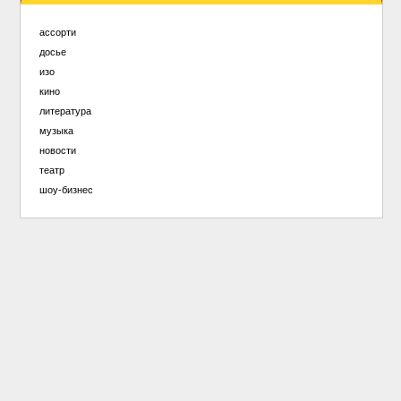
ассорти
досье
изо
кино
литература
музыка
новости
театр
шоу-бизнес