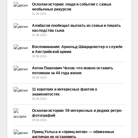
Осколки истории: люди и события с самых
необычных ракурсов
01.09.2019
-
No Comment
Алибасов пообещал выгнать из семьи и лишить
наследства сына
31.08.2019
-
No Comment
Воспоминания: Арнольд Шварценеггер о службе
в Австрийской армии
30.08.2019
-
No Comment
Антон Павлович Чехов: что можно оставить
потомкам за 44 года жизни
29.08.2019
-
No Comment
11 коротких и интересных фактов о
знаменитостях
28.08.2019
-
No Comment
Осколки истории: 59 интересных и редких ретро-
фотографий
28.08.2019
-
No Comment
Принц Уэльса и «принц китов» — обиженных
англичан не остановить