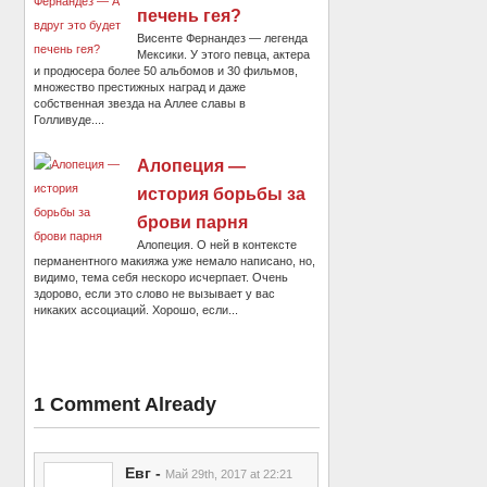
печень гея?
Висенте Фернандез — легенда
Мексики. У этого певца, актера
и продюсера более 50 альбомов и 30 фильмов,
множество престижных наград и даже
собственная звезда на Аллее славы в
Голливуде....
Алопеция —
история борьбы за
брови парня
Алопеция. О ней в контексте
перманентного макияжа уже немало написано, но,
видимо, тема себя нескоро исчерпает. Очень
здорово, если это слово не вызывает у вас
никаких ассоциаций. Хорошо, если...
1 Comment Already
Евг
-
Май 29th, 2017 at 22:21