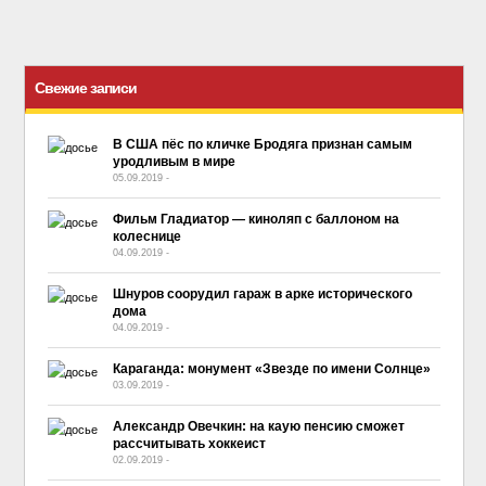
Свежие записи
В США пёс по кличке Бродяга признан самым
уродливым в мире
05.09.2019
-
No Comment
Фильм Гладиатор — киноляп с баллоном на
колеснице
04.09.2019
-
No Comment
Шнуров соорудил гараж в арке исторического
дома
04.09.2019
-
No Comment
Караганда: монумент «Звезде по имени Солнце»
03.09.2019
-
No Comment
Александр Овечкин: на каую пенсию сможет
рассчитывать хоккеист
02.09.2019
-
No Comment