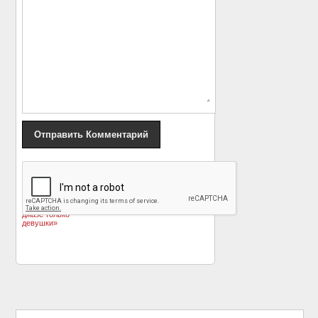
«
20 архивных
Марлен Дитрих и Жан
цветных снимков со
Габен: несовпадение
съемок фильма «В
страстей
»
джазе только
девушки»