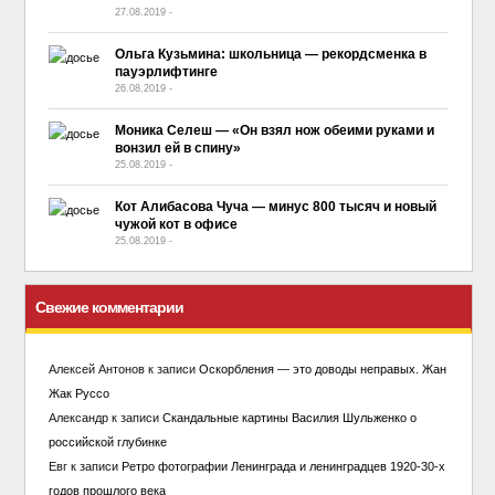
27.08.2019
-
No Comment
Ольга Кузьмина: школьница — рекордсменка в
пауэрлифтинге
26.08.2019
-
No Comment
Моника Селеш — «Он взял нож обеими руками и
вонзил ей в спину»
25.08.2019
-
No Comment
Кот Алибасова Чуча — минус 800 тысяч и новый
чужой кот в офисе
25.08.2019
-
No Comment
Свежие комментарии
Алексей Антонов
к записи
Оскорбления — это доводы неправых. Жан
Жак Руссо
Александр
к записи
Скандальные картины Василия Шульженко о
российской глубинке
Евг
к записи
Ретро фотографии Ленинграда и ленинградцев 1920-30-х
годов прошлого века