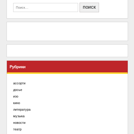
Рубрики
ассорти
досье
изо
кино
литература
музыка
новости
театр