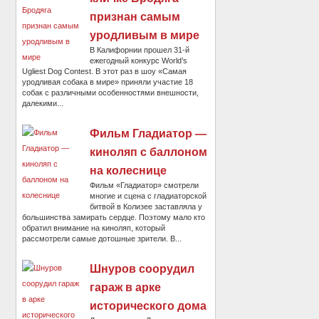
признан самым
уродливым в мире
В Калифорнии прошел 31-й
ежегодный конкурс World’s
Ugliest Dog Contest. В этот раз в шоу «Самая
уродливая собака в мире» приняли участие 18
собак с различными особенностями внешности,
далекими...
Фильм Гладиатор —
киноляп с баллоном
на колеснице
Фильм «Гладиатор» смотрели
многие и сцена с гладиаторской
битвой в Колизее заставляла у
большинства замирать сердце. Поэтому мало кто
обратил внимание на киноляп, который
рассмотрели самые дотошные зрители. В...
Шнуров соорудил
гараж в арке
исторического дома