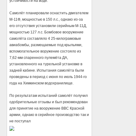
устойчивости на воде.
Самолёт планировали оснастить двигателем
М-11Ф, мощностью в 150 л.с., однако из-за
его отсутствия установили серийным М-11Д,
мощностью 127 л.с. Бомбовое вооружение
самолёта составляло 4 25-килограмовые
авиабомбы, размещаемые под крыльями,
вспомогательное воружение состояло из
7,62-мм спаренного пулемёта ДА,
установленного на турельной установке в
задней кабине. Испытания самолёта были
проведены в период с июня по июль 1944-го
года на Химкинском водохранилище.
По результатам испытаний самолёт получил
одобрительные отзывы и был рекомендован
для принятие на вооружение ВВС Красной
армии, однако в серийное производство так и
не поступал