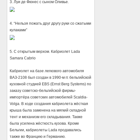
3. Луи де Фюнес с сыном Оливье.
4. “Нельзя пожать друг другу руки со сжатыми
кулаками”
5. С открытым верхом. Кабриолет Lada
Samara Cabrio
Кабриолет на базе легкового автомобиля
ВАЗ-2108 был создан в 1990-м гг. бельгийской
кузовной студией EBS (Ernst Berg Systems) по
заказу советско-бельгийской фирмы-
импортёра советских автомобилей Scaldia-
Volga. В ходе создания кабриолета жёсткая
крыша была заменена на мягкий складной
тент и механизм его складывания. Также
была усилена жёсткость кузова. Кроме
Бельгии, кабриолеты Lada продавались
также во Францию и Германию.