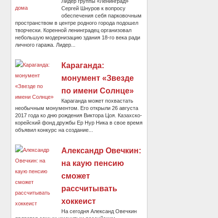
Лидер группы «Ленинград»
Сергей Шнуров к вопросу
обеспечения себя парковочным
пространством в центре родного города подошел
творчески. Коренной ленинградец организовал
небольшую модернизацию здания 18-го века ради
личного гаража. Лидер...
Караганда:
монумент «Звезде
по имени Солнце»
Караганда может похвастать
необычным монументом. Его открыли 26 августа
2017 года ко дню рождения Виктора Цоя. Казахско-
корейский фонд дружбы Ер Нур Ника в свое время
объявил конкурс на создание...
Александр Овечкин:
на каую пенсию
сможет
рассчитывать
хоккеист
На сегодня Александ Овечкин