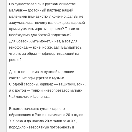
Но существовал ли в русском обществе
мальчик — достойный партнер нашей
маленькой гимназистки? Конечно, да! Вы не
задумывались. почему все офицеры царской
армии учились играть на рояле? Так ли это
необходимо для боевой подготовки?
Для боевой, быть может, и нет, а вот для
генофонда — конечно же, да!!! Вдумайтесь,
что это за образ — офицер, играющий на
рояле?
Да это же — символ мужской гармонии —
сочетание офицерства и музыки.
С одной стороны, офицер — защитник, воин,
а с другой — тонкий интерпретатор музыки
Чайковского и Шопена…
Высокое качество гуманитарного
образования в России, начиная с 20-х годов
XIX века и до начала 20-х годов века XX,
породило невероятную потребность в