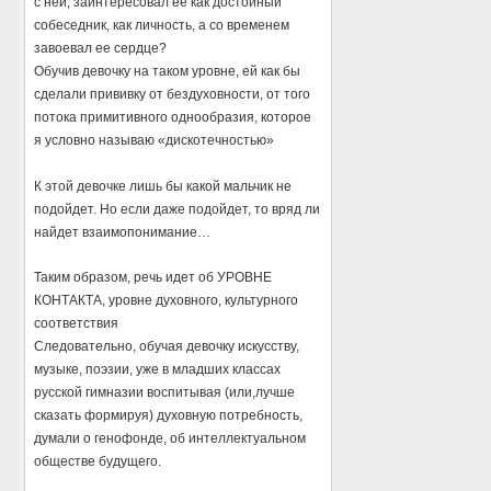
с ней, заинтересовал ее как достойный
собеседник, как личность, а со временем
завоевал ее сердце?
Обучив девочку на таком уровне, ей как бы
сделали прививку от бездуховности, от того
потока примитивного однообразия, которое
я условно называю «дискотечностью»
К этой девочке лишь бы какой мальчик не
подойдет. Но если даже подойдет, то вряд ли
найдет взаимопонимание…
Таким образом, речь идет об УРОВНЕ
КОНТАКТА, уровне духовного, культурного
соответствия
Следовательно, обучая девочку искусству,
музыке, поэзии, уже в младших классах
русской гимназии воспитывая (или,лучше
сказать формируя) духовную потребность,
думали о генофонде, об интеллектуальном
обществе будущего.