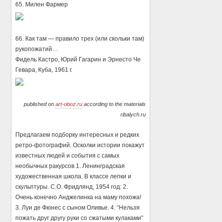
65. Милен Фармер
66. Как там — правило трех (или скольки там)
рукопожатий…
Фидель Кастро, Юрий Гагарин и Эрнесто Че
Гевара, Куба, 1961 г.
published on
art-oboz.ru
according to the materials
ribalych.ru
Предлагаем подборку интересных и редких
ретро-фотографий. Осколки истории покажут
известных людей и события с самых
необычных ракурсов 1. Ленинградская
художественная школа. В классе лепки и
скульптуры. С.О. Фридлянд, 1954 год: 2.
Очень конечно Анджелинка на маму похожа!
3. Луи де Фюнес с сыном Оливье. 4. “Нельзя
пожать друг другу руки со сжатыми кулаками”