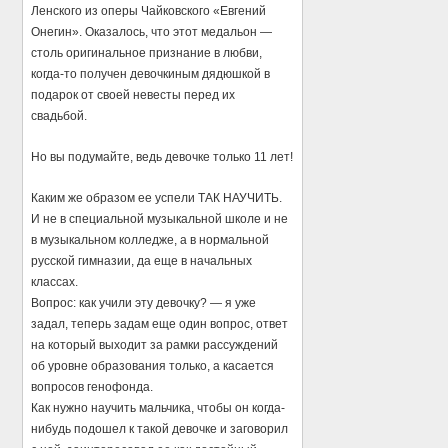
Ленского из оперы Чайковского «Евгений
Онегин». Оказалось, что этот медальон —
столь оригинальное признание в любви,
когда-то получен девочкиным дядюшкой в
подарок от своей невесты перед их
свадьбой.
Но вы подумайте, ведь девочке только 11 лет!
Каким же образом ее успели ТАК НАУЧИТЬ.
И не в специальной музыкальной школе и не
в музыкальном колледже, а в нормальной
русской гимназии, да еще в начальных
классах.
Вопрос: как учили эту девочку? — я уже
задал, теперь задам еще один вопрос, ответ
на который выходит за рамки рассуждений
об уровне образования только, а касается
вопросов генофонда.
Как нужно научить мальчика, чтобы он когда-
нибудь подошел к такой девочке и заговорил