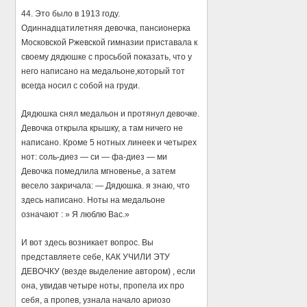
44. Это было в 1913 году.
Одиннадцатилетняя девочка, пансионерка
Московской Ржевской гимназии приставала к
своему дядюшке с просьбой показать, что у
него написано на медальоне,который тот
всегда носил с собой на груди.
Дядюшка снял медальон и протянул девочке.
Девочка открыла крышку, а там ничего не
написано. Кроме 5 нотных линеек и четырех
нот: соль-диез — си — фа-диез — ми
Девочка помедлила мгновенье, а затем
весело закричала: — Дядюшка. я знаю, что
здесь написано. Ноты на медальоне
означают : » Я люблю Вас.»
И вот здесь возникает вопрос. Вы
представляете себе, КАК УЧИЛИ ЭТУ
ДЕВОЧКУ (везде выделение автором) , если
она, увидав четыре ноты, пропела их про
себя, а пропев, узнала начало ариозо