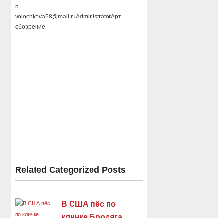
5....
volochkova58@mail.ru
Administrator
Арт-
обозрение
Related Categorized Posts
В США пёс по
кличке Бродяга