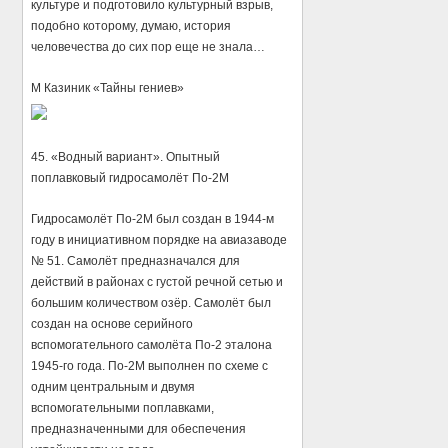
культуре и подготовило культурный взрыв,
подобно которому, думаю, история
человечества до сих пор еще не знала…
М Казиник «Тайны гениев»
45. «Водный вариант». Опытный
поплавковый гидросамолёт По-2М
Гидросамолёт По-2М был создан в 1944-м
году в инициативном порядке на авиазаводе
№ 51. Самолёт предназначался для
действий в районах с густой речной сетью и
большим количеством озёр. Самолёт был
создан на основе серийного
вспомогательного самолёта По-2 эталона
1945-го года. По-2М выполнен по схеме с
одним центральным и двумя
вспомогательными поплавками,
предназначенными для обеспечения