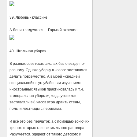
39. Любовь к классике
А Ленин задумался… Горький охренел…
40. Школьная уборка.
В разных советских школах было везде по-
разному. Однако уборку в классе заставляли
делать повсеместно. А в моей «средней
специальной» с углублённым изучением
иностранных языков практиковалась и т.н.
«генеральная уборка», когда учеников
заставляли в 8 часов утра драить стены,
полы и лестницы с перилами.
И всё это без перчаток, а с помощью вонючих
тряпок, старых тазов и мыльного раствора.
Разумеется, эффект от такого детского и