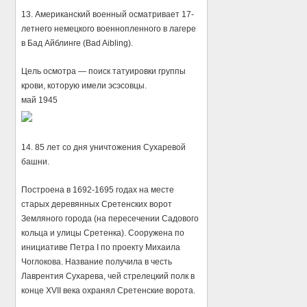
13. Американский военный осматривает 17-
летнего немецкого военнопленного в лагере
в Бад Айблинге (Bad Aibling).
Цель осмотра — поиск татуировки группы
крови, которую имели эсэсовцы.
май 1945
14. 85 лет со дня уничтожения Сухаревой
башни.
Построена в 1692-1695 годах на месте
старых деревянных Сретенских ворот
Земляного города (на пересечении Садового
кольца и улицы Сретенка). Сооружена по
инициативе Петра I по проекту Михаила
Чоглокова. Название получила в честь
Лаврентия Сухарева, чей стрелецкий полк в
конце XVII века охранял Сретенские ворота.