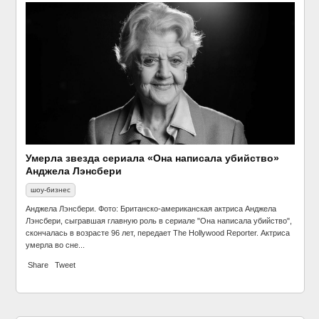
Умерла звезда сериала «Она написала убийство»
Филипп Киркоров поздравил Лазарева с Новым
Анджела Лэнсбери
годом в соцсети
шоу-бизнес
шоу-бизнес
Анджела Лэнсбери. Фото: Британско-американская актриса Анджела
Лэнсбери, сыгравшая главную роль в сериале "Она написала убийство",
скончалась в возрасте 96 лет, передает The Hollywood Reporter. Актриса
умерла во сне...
Share
Tweet