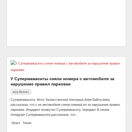
Даарио Нахариса из «Игры престолов» назвали
самым красивым мужчиной‍
шоу-бизнес
У Супермамаситы сняли номера с автомобиля за
нарушение правил парковки
шоу-бизнес
Супермамасита. Фото: Казахстанская блогерша Алия Байтугаева
рассказала, что с ее автомобиля сняли номера из-за нарушения правил
парковки. Инцидент возмутил Супермамаситу, передает В своем
Instagram Супермамасита рассказала, что...
Share
Tweet