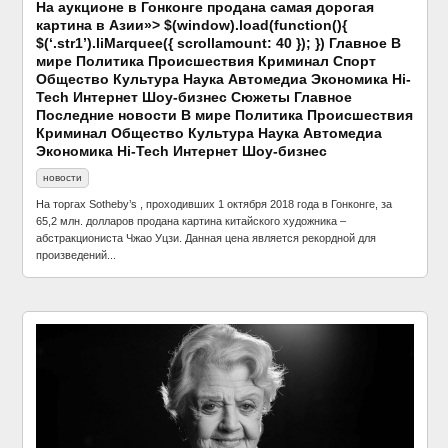
На аукционе в Гонконге продана самая дорогая
картина в Азии»> $(window).load(function(){
$(‘.str1’).liMarquee({ scrollamount: 40 }); }) Главное В
мире Политика Происшествия Криминал Спорт
Общество Культура Наука Автомедиа Экономика Hi-
Tech Интернет Шоу-бизнес Сюжеты Главное
Последние новости В мире Политика Происшествия
Криминал Общество Культура Наука Автомедиа
Экономика Hi-Tech Интернет Шоу-бизнес
новости
На торгах Sotheby’s , проходивших 1 октября 2018 года в Гонконге, за
65,2 млн. долларов продана картина китайского художника –
абстракциониста Чжао Уцзи. Данная цена является рекордной для
произведений...