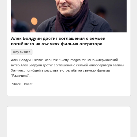
Группа Uma2rman презентовала новогодний клип
музыка
Алек Болдуин достиг соглашения с семьей
погибшего на съемках фильма оператора
шоу-бизнес
Алек Болдуин. Фото: Rich Polk / Getty Images for IMDb Американский
актер Алек Болдуин достиг соглашения с семьей кинооператора Галины
Хатчинс, погибшей в результате стрельбы на съемках фильма
"Ржавчина",...
Share
Tweet