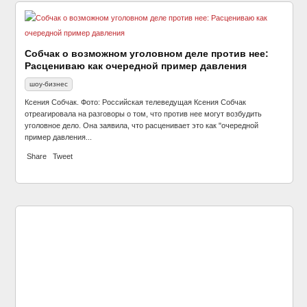
Собчак о возможном уголовном деле против нее:
Расцениваю как очередной пример давления
СМИ рассказали о завещании Джорджа Майкла
шоу-бизнес
шоу-бизнес
Ксения Собчак. Фото: Российская телеведущая Ксения Собчак
отреагировала на разговоры о том, что против нее могут возбудить
уголовное дело. Она заявила, что расценивает это как "очередной
пример давления...
Share
Tweet