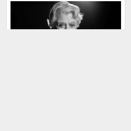
Умерла звезда сериала «Она написала убийство»
Анджела Лэнсбери
шоу-бизнес
Анджела Лэнсбери. Фото: Британско-американская актриса Анджела
Лэнсбери, сыгравшая главную роль в сериале "Она написала убийство",
скончалась в возрасте 96 лет, передает The Hollywood Reporter. Актриса
умерла во сне...
Share
Tweet