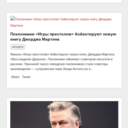
Поклонники «Игры престолов» бойкотируют новую
книгу Джорджа Мартина
ассорти
Фанаты «Игры престолов» бойкотируют новую книгу Джорджа Мартина
«Восхождение Дракона». Поклонники обвиняют соавторов писателя в
расизме. Причиной такого поведения поклонников стали соавторы
произведения — супружеская пара Линда Антонссон и...
Share
Tweet
Коллективизация в СССР: жизнь украинской
деревни в начале 1930-х годов
ассорти