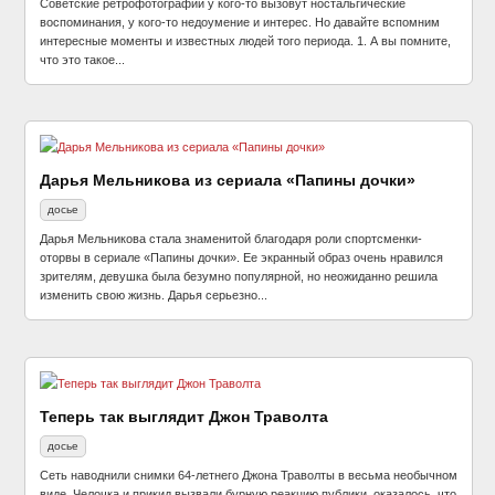
Советские ретрофотографии у кого-то вызовут ностальгические
воспоминания, у кого-то недоумение и интерес. Но давайте вспомним
интересные моменты и известных людей того периода. 1. А вы помните,
что это такое...
Дарья Мельникова из сериала «Папины дочки»
досье
Дарья Мельникова стала знаменитой благодаря роли спортсменки-
оторвы в сериале «Папины дочки». Ее экранный образ очень нравился
зрителям, девушка была безумно популярной, но неожиданно решила
изменить свою жизнь. Дарья серьезно...
Теперь так выглядит Джон Траволта
досье
Сеть наводнили снимки 64-летнего Джона Траволты в весьма необычном
виде. Челочка и прикид вызвали бурную реакцию публики. оказалось, что