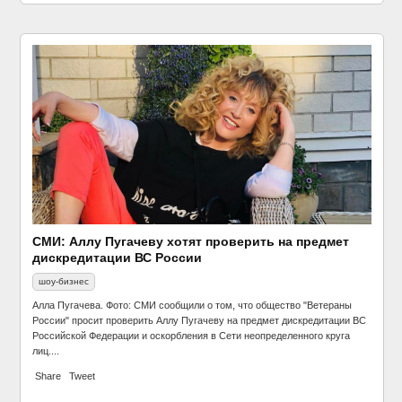
СМИ: Аллу Пугачеву хотят проверить на предмет
дискредитации ВС России
шоу-бизнес
Алла Пугачева. Фото: СМИ сообщили о том, что общество "Ветераны
Этот невероятный мир: фотографии галактики
России" просит проверить Аллу Пугачеву на предмет дискредитации ВС
Андромеды, сделанные в Швейцарии
Российской Федерации и оскорбления в Сети неопределенного круга
ассорти
лиц....
Share
Tweet