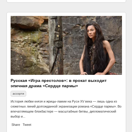
Фильмы кинокомпании Walt Disney возглавили
рейтинг самых ожидаемых фильмов в 2017 года
кино
Русская «Игра престолов»: в прокат выходит
эпичная драма «Сердце пармы»
ассорти
История любви князя и жрицы-ламии на Руси XV века — лишь одна из
сюжетных линий долгожданной экранизации романа «Сердце пармы». Во
впечатляющем блокбастере — масштабные битвы, дипломатический
выбор и...
Кинопремия «Золотой Орёл» представила список
Share
Tweet
номинантов