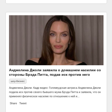
кино
Анджелина Джоли заявила о домашнем насилии со
стороны Брэда Питта, подав иск против него
шоу-бизнес
Анджелина Джоли. Кадр видео: Голливудская актриса Анджелина Джоли
подала иск против своего бывшего мужа Брэда Питта и заявила, что он
Опубликован русский трейлер фантастической
применял физическое насилие по отношению к ней и...
мелодрамы «Космос между нами»
Share
Tweet
кино