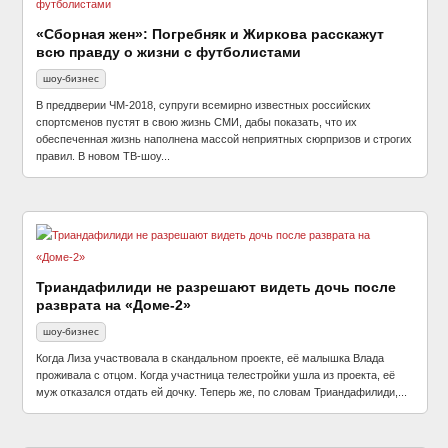
«Сборная жен»: Погребняк и Жиркова расскажут
всю правду о жизни с футболистами
шоу-бизнес
В преддверии ЧМ-2018, супруги всемирно известных российских
спортсменов пустят в свою жизнь СМИ, дабы показать, что их
обеспеченная жизнь наполнена массой неприятных сюрпризов и строгих
правил. В новом ТВ-шоу...
Триандафилиди не разрешают видеть дочь после
разврата на «Доме-2»
шоу-бизнес
Когда Лиза участвовала в скандальном проекте, её малышка Влада
проживала с отцом. Когда участница телестройки ушла из проекта, её
муж отказался отдать ей дочку. Теперь же, по словам Триандафилиди,...