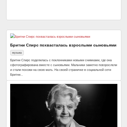
Бритни Спирс похвасталась взрослыми сыновьями
музыка
Бритни Спирс поделилась с поклонниками новыми снимками, где она
сфотографирована вместе с сыновьями. Мальчики заметно повзрослели
и стали похожи на свою мать. На своей страничке в социальной сети
Бритни...