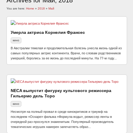
Archives for Май, 2018
You are here:
Home
»
2018
»
Май
Умерла актриса Корнелия Франсес
кино
В Австралии тяжелая и продолжительная болезнь унесла жизнь одной из
самых популярных актрис континента. Врачи, по словам родственников
умершей, боролись за ее жизнь до последней минуты. На 77-м году...
NECA выпустит фигурку культового режиссера
Гильермо дель Торо
кино
Несмотря на полный провал в среде кинокритиков и триумф на
последнем «Оскаре» фильма «Формула воды», режиссер ленты в
очередной раз проснулся знаменитым. Популярный производитель
тематических игрушек намерен запечатлеть образ...