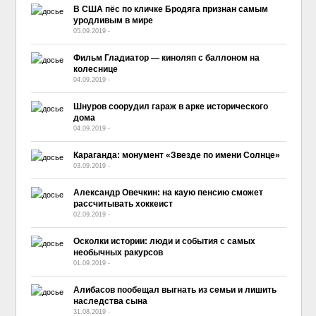
В США пёс по кличке Бродяга признан самым
уродливым в мире
05.09.2019
-
No Comment
Фильм Гладиатор — киноляп с баллоном на
колеснице
04.09.2019
-
No Comment
Шнуров соорудил гараж в арке исторического
дома
04.09.2019
-
No Comment
Караганда: монумент «Звезде по имени Солнце»
03.09.2019
-
No Comment
Александр Овечкин: на каую пенсию сможет
рассчитывать хоккеист
02.09.2019
-
No Comment
Осколки истории: люди и события с самых
необычных ракурсов
01.09.2019
-
No Comment
Алибасов пообещал выгнать из семьи и лишить
наследства сына
31.08.2019
-
No Comment