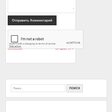
«
Бритни Спирс
Триандафилиди не
похвасталась
разрешают видеть
взрослыми
дочь после разврата
сыновьями
на «Доме-2»
»