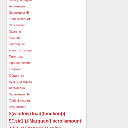
$(window).load(function(){
$(‘.str1’).liMarquee({ scrollamount: