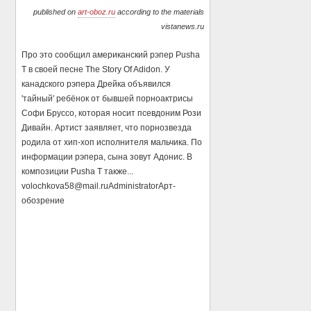
published on
art-oboz.ru
according to the materials
vistanews.ru
Про это сообщил американский рэпер Pusha
T в своей песне The Story Of Adidon. У
канадского рэпера Дрейка объявился
'тайный' ребёнок от бывшей порноактрисы
Софи Бруссо, которая носит псевдоним Рози
Дивайн. Артист заявляет, что порнозвезда
родила от хип-хоп исполнителя мальчика. По
информации рэпера, сына зовут Адонис. В
композиции Pusha T также...
volochkova58@mail.ru
Administrator
Арт-
обозрение