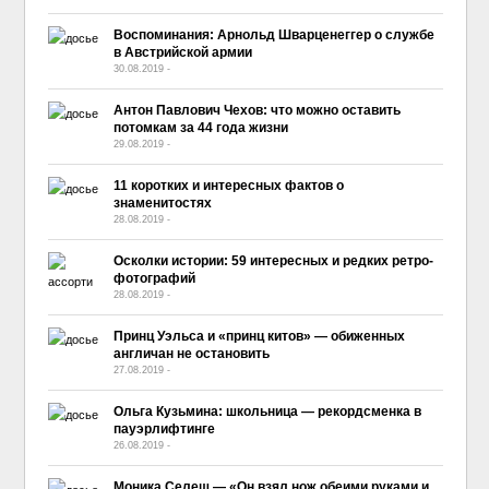
Воспоминания: Арнольд Шварценеггер о службе
в Австрийской армии
30.08.2019
-
No Comment
Антон Павлович Чехов: что можно оставить
потомкам за 44 года жизни
29.08.2019
-
No Comment
11 коротких и интересных фактов о
знаменитостях
28.08.2019
-
No Comment
Осколки истории: 59 интересных и редких ретро-
фотографий
28.08.2019
-
No Comment
Принц Уэльса и «принц китов» — обиженных
англичан не остановить
27.08.2019
-
No Comment
Ольга Кузьмина: школьница — рекордсменка в
пауэрлифтинге
26.08.2019
-
No Comment
Моника Селеш — «Он взял нож обеими руками и