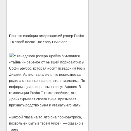
Про это сообщил американский рэпер Pusha
T в своей песне The Story Of Adidon.
У канадского рэпера Дрейка объявился
«тайный» ребёнок от бывшей порноактрисы
Софи Бруссо, которая носит псевдоним Рози
Дивайн. Артист заявляет, что порнозвезда
родила от хип-хоп исполнителя мальчика. По
информации рэпера, сына зовут Адонис. В
композиции Pusha T также сообщил, что
Дрейк скрывает своего сына, призывает
признать родство сына и уважать его мать.
«Закрой глаза на то, что она порноактриса,
позволь ей быть в твоём мире», — сказано в
треке.