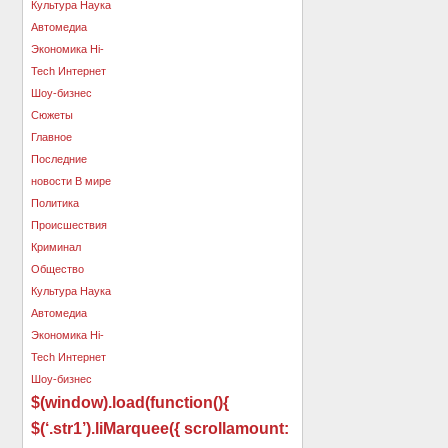
$(window).load(function(){
$(‘.str1’).liMarquee({ scrollamount: