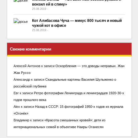
вонзил ей в спину»
25.08.2019
-
No Comment
Кот Алибасова Чуча — минус 800 тысяч и новый
чужой кот в офисе
25.08.2019
-
No Comment
Свежие комментарии
Алексей Антонов
к записи
Оскорбления — это доводы неправых. Жан
Жак Руссо
Александр
к записи
Скандальные картины Василия Шульженко о
российской глубинке
Евг
к записи
Ретро фотографии Ленинграда и ленинградцев 1920-30-х
годов прошлого века
Alex
к записи
Назад в СССР: 15 фотографий 1950-х годов из журнала
«Огонёк»
Владимир
к записи
«Красота смешанных кровей»: дети из
интернациональных семей в объективе Наиры Оганесян