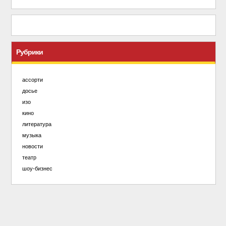
Рубрики
ассорти
досье
изо
кино
литература
музыка
новости
театр
шоу-бизнес