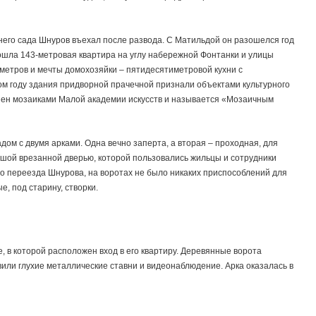
его сада Шнуров въехал после развода. С Матильдой он разошелся год
ошла 143-метровая квартира на углу набережной Фонтанки и улицы
8 метров и мечты домохозяйки – пятидесятиметровой кухни с
м году здания придворной прачечной признали объектами культурного
шен мозаиками Малой академии искусств и называется «Мозаичным
дом с двумя арками. Одна вечно заперта, а вторая – проходная, для
ьшой врезанной дверью, которой пользовались жильцы и сотрудники
до переезда Шнурова, на воротах не было никаких приспособлений для
, под старину, створки.
, в которой расположен вход в его квартиру. Деревянные ворота
или глухие металлические ставни и видеонаблюдение. Арка оказалась в