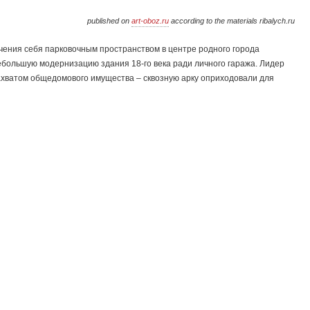
published on
art-oboz.ru
according to the materials ribalych.ru
ечения себя парковочным пространством в центре родного города
большую модернизацию здания 18-го века ради личного гаража. Лидер
хватом общедомового имущества – сквозную арку оприходовали для