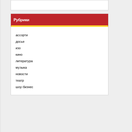
Рубрики
ассорти
досье
изо
кино
литература
музыка
новости
театр
шоу-бизнес