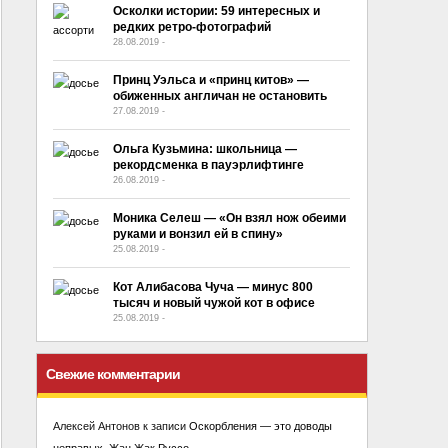
Осколки истории: 59 интересных и
редких ретро-фотографий
28.08.2019
-
No Comment
Принц Уэльса и «принц китов» —
обиженных англичан не остановить
27.08.2019
-
No Comment
Ольга Кузьмина: школьница —
рекордсменка в пауэрлифтинге
26.08.2019
-
No Comment
Моника Селеш — «Он взял нож обеими
руками и вонзил ей в спину»
25.08.2019
-
No Comment
Кот Алибасова Чуча — минус 800
тысяч и новый чужой кот в офисе
25.08.2019
-
No Comment
Свежие комментарии
Алексей Антонов
к записи
Оскорбления — это доводы
неправых. Жан Жак Руссо