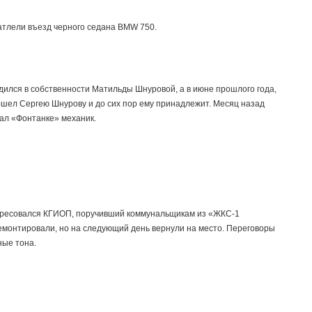
атлели въезд черного седана BMW 750.
дился в собственности Матильды Шнуровой, а в июне прошлого года,
ошел Сергею Шнурову и до сих пор ему принадлежит. Месяц назад
ал «Фонтанке» механик.
ересовался КГИОП, поручивший коммунальщикам из «ЖКС-1
емонтировали, но на следующий день вернули на место. Переговоры
ые тона.