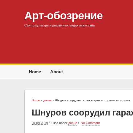
Арт-обозрение
Сайт о культуре и различных видах искусства
Home
About
Home
»
досье
» Шнуров соорудил гараж в арке исторического дома
Шнуров соорудил гараж
04.09.2019
Filed under
досье
No Comment