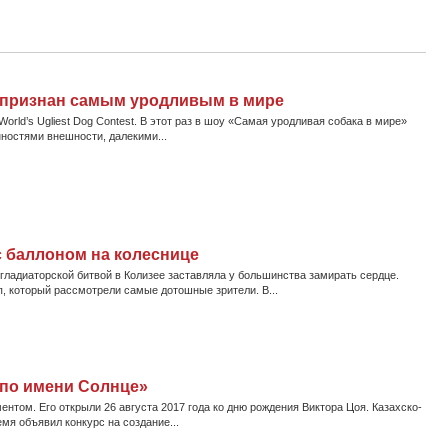
а признан самым уродливым в мире
rld’s Ugliest Dog Contest. В этот раз в шоу «Самая уродливая собака в мире»
ностями внешности, далекими...
 баллоном на колеснице
гладиаторской битвой в Колизее заставляла у большинства замирать сердце.
, который рассмотрели самые дотошные зрители. В...
 по имени Солнце»
том. Его открыли 26 августа 2017 года ко дню рождения Виктора Цоя. Казахско-
мя объявил конкурс на создание...