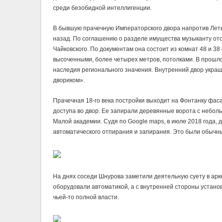
среди безобидной интеллигенции.
В бывшую прачечную Императорского двора напротив Летн
назад. По соглашению о разделе имущества музыканту от
Чайковского. По документам она состоит из комнат 48 и 3
высоченными, более четырех метров, потолками. В прошло
наследия регионального значения. Внутренний двор укра
двориком».
Прачечная 18-го века постройки выходит на Фонтанку фаса
доступа во двор. Ее запирали деревянные ворота с небол
Малой академии. Судя по Google maps, в июле 2018 года, 
автоматического отпирания и запирания. Это были обычные
На днях соседи Шнурова заметили деятельную суету в арке
оборудовали автоматикой, а с внутренней стороны установ
чьей-то полной власти.