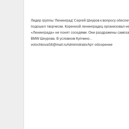
Лидер группы 'Ленинград' Сергей Шнуров к вопросу обесп
подошел творчески. Коренной ленинградец организовал не
«Ленинграда» не понят соседями. Они раздражены самоза
BMW Шнурова. В условном Купчино...
volochkova58@mail.ru
Administrator
Арт-обозрение