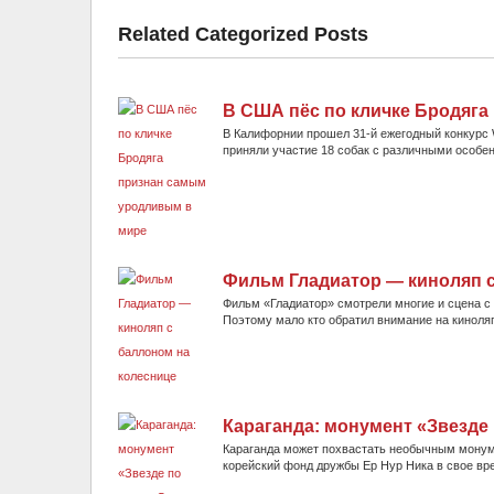
Related Categorized Posts
В США пёс по кличке Бродяг
В Калифорнии прошел 31-й ежегодный конкурс Wo
приняли участие 18 собак с различными особен
Фильм Гладиатор — киноляп с
Фильм «Гладиатор» смотрели многие и сцена с 
Поэтому мало кто обратил внимание на киноляп
Караганда: монумент «Звезде
Караганда может похвастать необычным монумен
корейский фонд дружбы Ер Нур Ника в свое вре