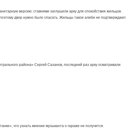
нитарную версию: ставнями заглушили арку для спокойствия жильцов.
поэтому двор нужно было спасать. Жильцы такое алиби не подтверждают.
трального района» Сергей Сазанов, последний раз арку осматривали
анке», что узнать мнение музыканта о гараже не получится.