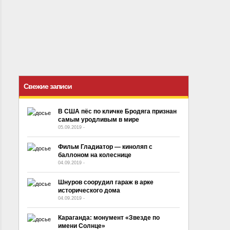
Свежие записи
В США пёс по кличке Бродяга признан
самым уродливым в мире
05.09.2019
-
No Comment
Фильм Гладиатор — киноляп с
баллоном на колеснице
04.09.2019
-
No Comment
Шнуров соорудил гараж в арке
исторического дома
04.09.2019
-
No Comment
Караганда: монумент «Звезде по
имени Солнце»