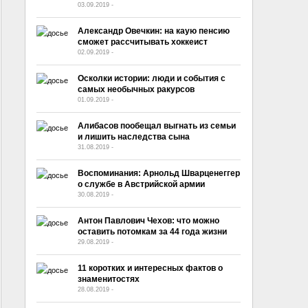
03.09.2019
-
No Comment
Александр Овечкин: на каую пенсию
сможет рассчитывать хоккеист
02.09.2019
-
No Comment
Осколки истории: люди и события с
самых необычных ракурсов
01.09.2019
-
No Comment
Алибасов пообещал выгнать из семьи
и лишить наследства сына
31.08.2019
-
No Comment
Воспоминания: Арнольд Шварценеггер
о службе в Австрийской армии
30.08.2019
-
No Comment
Антон Павлович Чехов: что можно
оставить потомкам за 44 года жизни
29.08.2019
-
No Comment
11 коротких и интересных фактов о
знаменитостях
28.08.2019
-
No Comment