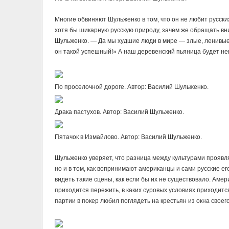
Многие обвиняют Шульженко в том, что он не любит русски
хотя бы шикарную русскую природу, зачем же обращать вн
Шульженко. — Да мы худшие люди в мире — злые, ленивые,
он такой успешный!» А наш деревенский пьяница будет не
По проселочной дороге. Автор: Василий Шульженко.
Драка пастухов. Автор: Василий Шульженко.
Пятачок в Измайлово. Автор: Василий Шульженко.
Шульженко уверяет, что разница между культурами проявл
но и в том, как вопринимают американцы и сами русские ег
видеть такие сцены, как если бы их не существовало. Амер
приходится пережить, в каких суровых условиях приходитс
партии в покер любил поглядеть на крестьян из окна своег