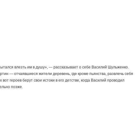
пытался влезть им в душу», — рассказывает о себе Василий Шульженко.
артин — отчаявшиеся жители деревень, где кроме пьянства, развлечь себя
 вот героев берут свои истоки в его детстве, когда Василий проводил
ельно позже.