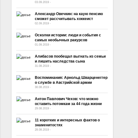
03.09.2019
-
No Comment
Александр Овечкин: на каую пенсию
сможет рассчитывать хоккеист
02.09.2019
-
No Comment
Осколки истории: люди и события с
самых необычных ракурсов
01.09.2019
-
No Comment
Алибасов пообещал выгнать из семьи
и лишить наследства сына
31.08.2019
-
No Comment
Воспоминания: Арнольд Шварценеггер
о службе в Австрийской армии
30.08.2019
-
No Comment
Антон Павлович Чехов: что можно
оставить потомкам за 44 года жизни
29.08.2019
-
No Comment
11 коротких и интересных фактов о
знаменитостях
28.08.2019
-
No Comment