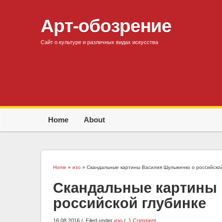
Арт-обозрение
Сайт о культуре и различных видах искусства
Home
About
Home
»
изо
» Скандальные картины Василия Шульженко о российской
Скандальные картины
российской глубинке
16.08.2016
Filed under
изо
1 Comment