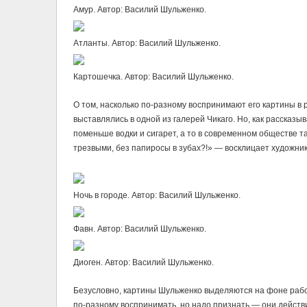
Амур. Автор: Василий Шульженко.
Атланты. Автор: Василий Шульженко.
Картошечка. Автор: Василий Шульженко.
О том, насколько по-разному воспринимают его картины в
выставлялись в одной из галерей Чикаго. Но, как рассказы
поменьше водки и сигарет, а то в современном обществе 
трезвыми, без папиросы в зубах?!» — восклицает художник
Ночь в городе. Автор: Василий Шульженко.
Фавн. Автор: Василий Шульженко.
Диоген. Автор: Василий Шульженко.
Безусловно, картины Шульженко выделяются на фоне работ
по-разному воспринимать, но надо признать — они действи