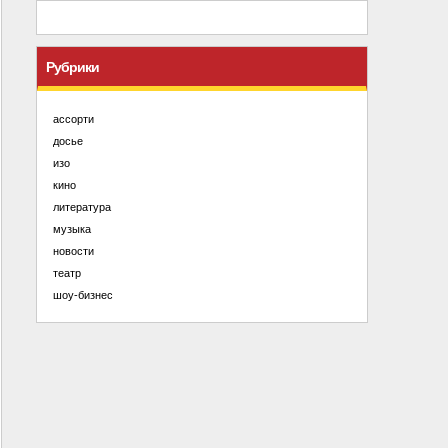
Рубрики
ассорти
досье
изо
кино
литература
музыка
новости
театр
шоу-бизнес