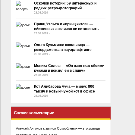
Осколки истории: 59 интересных и
редких ретро-фотографий
28.08.2019
-
No Comment
Принц Уэльса и «принц китов» —
обиженных англичан не остановить
27.08.2019
-
No Comment
Ольга Кузьмина: школьница —
рекордсменка в пауэрлифтинге
26.08.2019
-
No Comment
Моника Селеш — «Он взял нож обеими
руками и вонзил ей в спину»
25.08.2019
-
No Comment
Кот Алибасова Чуча — минус 800
тысяч и новый чужой кот в офисе
25.08.2019
-
No Comment
Свежие комментарии
Алексей Антонов
к записи
Оскорбления — это доводы
неправых. Жан Жак Руссо