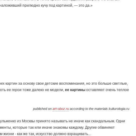
, наложивший прилюдно кучу под картиной, — это да.»
х картин за основу свои детские воспоминания, но это больше светлые,
оть ее герои тоже далеко не модели,
ее картины
оставляют очень теплое
published on
art-oboz.ru
according to the materials kulturologia.ru
ульженко из Москвы принято называть не иначе как скандальным. Одни
оменты, которые так или иначе знакомы каждому. Другие обвиняют
изни - как же так, искусство должно взращивать...