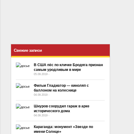
Свежие записи
В США пёс по кличке Бродяга признан
самым уродливым в мире
05.09.2019
-
No Comment
Фильм Гладиатор — киноляп с
баллоном на колеснице
04.09.2019
-
No Comment
Шнуров соорудил гараж в арке
исторического дома
04.09.2019
-
No Comment
Караганда: монумент «Звезде по
имени Солнце»