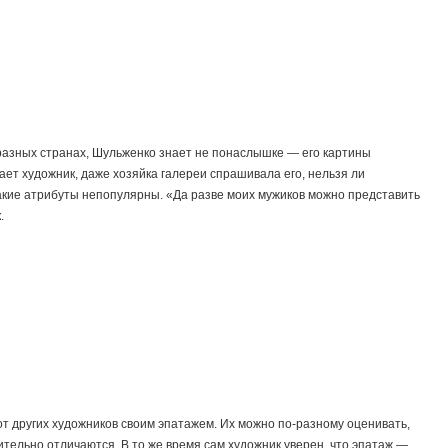
 разных странах, Шульженко знает не понаслышке — его картины
вает художник, даже хозяйка галереи спрашивала его, нельзя ли
такие атрибуты непопулярны. «Да разве моих мужиков можно представить
.
 других художников своим эпатажем. Их можно по-разному оценивать,
тельно отличаются. В то же время сам художник уверен, что эпатаж —