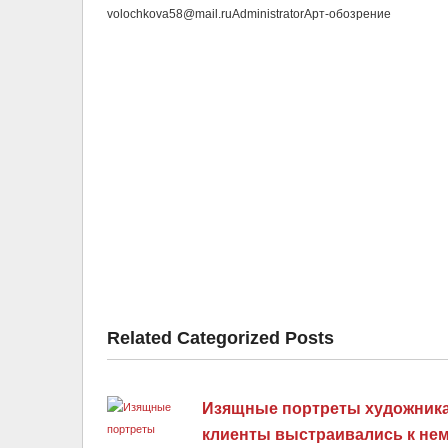
volochkova58@mail.ru
Administrator
Арт-обозрение
Related Categorized Posts
Изящные портреты художника, 
клиенты выстраивались к нем