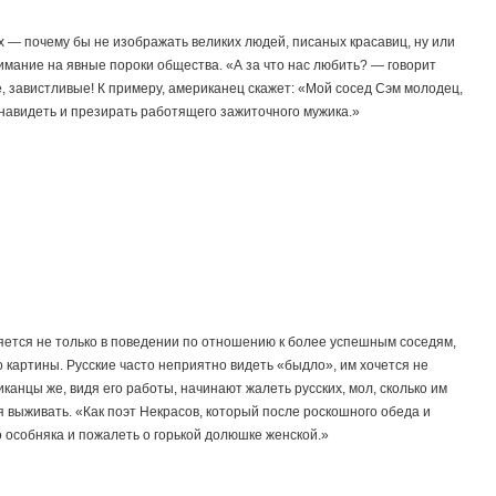
х — почему бы не изображать великих людей, писаных красавиц, ну или
имание на явные пороки общества. «А за что нас любить? — говорит
 завистливые! К примеру, американец скажет: «Мой сосед Сэм молодец,
навидеть и презирать работящего зажиточного мужика.»
яется не только в поведении по отношению к более успешным соседям,
о картины. Русские часто неприятно видеть «быдло», им хочется не
иканцы же, видя его работы, начинают жалеть русских, мол, сколько им
я выживать. «Как поэт Некрасов, который после роскошного обеда и
о особняка и пожалеть о горькой долюшке женской.»