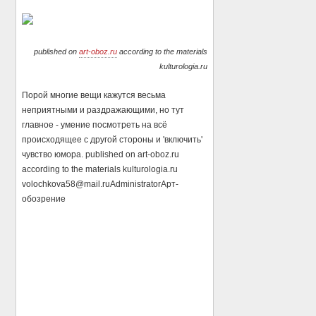
published on
art-oboz.ru
according to the materials
kulturologia.ru
Порой многие вещи кажутся весьма
неприятными и раздражающими, но тут
главное - умение посмотреть на всё
происходящее с другой стороны и 'включить'
чувство юмора. published on art-oboz.ru
according to the materials kulturologia.ru
volochkova58@mail.ru
Administrator
Арт-
обозрение