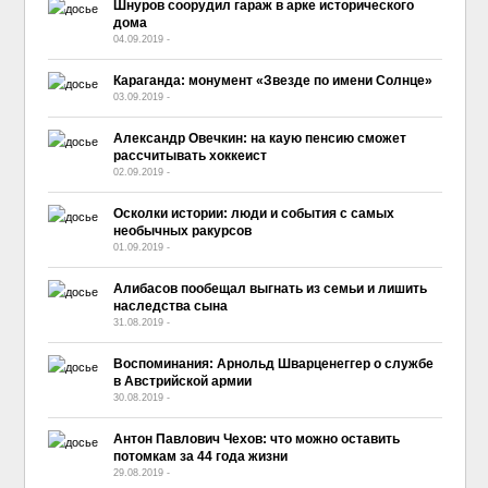
Шнуров соорудил гараж в арке исторического
дома
04.09.2019
-
No Comment
Караганда: монумент «Звезде по имени Солнце»
03.09.2019
-
No Comment
Александр Овечкин: на каую пенсию сможет
рассчитывать хоккеист
02.09.2019
-
No Comment
Осколки истории: люди и события с самых
необычных ракурсов
01.09.2019
-
No Comment
Алибасов пообещал выгнать из семьи и лишить
наследства сына
31.08.2019
-
No Comment
Воспоминания: Арнольд Шварценеггер о службе
в Австрийской армии
30.08.2019
-
No Comment
Антон Павлович Чехов: что можно оставить
потомкам за 44 года жизни
29.08.2019
-
No Comment