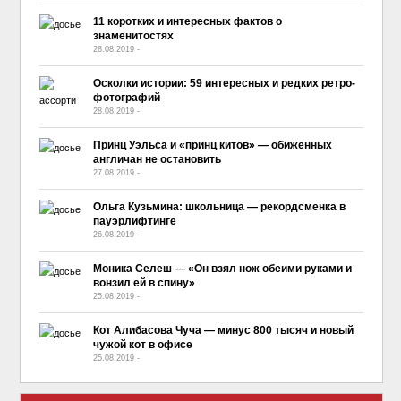
11 коротких и интересных фактов о
знаменитостях
28.08.2019
-
No Comment
Осколки истории: 59 интересных и редких ретро-
фотографий
28.08.2019
-
No Comment
Принц Уэльса и «принц китов» — обиженных
англичан не остановить
27.08.2019
-
No Comment
Ольга Кузьмина: школьница — рекордсменка в
пауэрлифтинге
26.08.2019
-
No Comment
Моника Селеш — «Он взял нож обеими руками и
вонзил ей в спину»
25.08.2019
-
No Comment
Кот Алибасова Чуча — минус 800 тысяч и новый
чужой кот в офисе
25.08.2019
-
No Comment