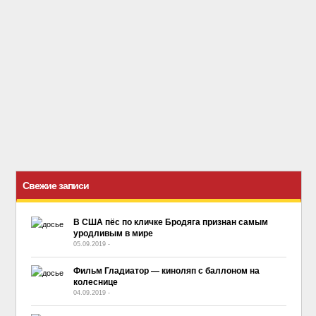
Свежие записи
В США пёс по кличке Бродяга признан самым
уродливым в мире
05.09.2019
-
No Comment
Фильм Гладиатор — киноляп с баллоном на
колеснице
04.09.2019
-
No Comment