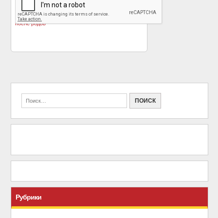
«
Наталья Водянова
Скандальные картины
продемонстрировала
Василия Шульженко о
идеальную фигуру
российской глубинке
»
после родов
Рубрики