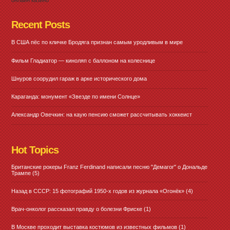
Recent Posts
В США пёс по кличке Бродяга признан самым уродливым в мире
Фильм Гладиатор — киноляп с баллоном на колеснице
Шнуров соорудил гараж в арке исторического дома
Караганда: монумент «Звезде по имени Солнце»
Александр Овечкин: на каую пенсию сможет рассчитывать хоккеист
Hot Topics
Британские рокеры Franz Ferdinand написали песню "Демагог" о Дональде
Трампе
(5)
Назад в СССР: 15 фотографий 1950-х годов из журнала «Огонёк»
(4)
Врач-онколог рассказал правду о болезни Фриске
(1)
В Москве проходит выставка костюмов из известных фильмов
(1)