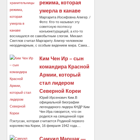
режима, которая
умерла в канаве
Маргарита Иосифовна Алигер. /
Фото: Кто-то называл эту
советскую поэтессу
конъюнктурщицей, а кто-то
восхищался ее самобытным слогом. Михаил
Светлов считал Маргариту Алигер человеком
неординарным, с особым видением мира. Сама...
Ким Чен Ир – сын
командира Красной
Армии, который
стал лидером
Северной Кореи
Юрий Ирсенович Ким.В
официальной биографии
легендарного лидера КНДР Ким
Чен Ира говорится, что он
родился на священной горе
Пэктусан, которая считается Родиной первого
королевства Кореи, 16 февраля 1942 года....
Самуил Маршак —