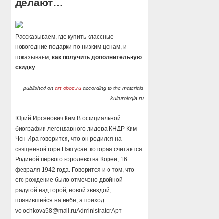
делают…
Рассказываем, где купить классные
новогодние подарки по низким ценам, и
показываем,
как получить дополнительную
скидку
.
published on
art-oboz.ru
according to the materials
kulturologia.ru
Юрий Ирсенович Ким.В официальной
биографии легендарного лидера КНДР Ким
Чен Ира говорится, что он родился на
священной горе Пэктусан, которая считается
Родиной первого королевства Кореи, 16
февраля 1942 года. Говорится и о том, что
его рождение было отмечено двойной
радугой над горой, новой звездой,
появившейся на небе, а приход...
volochkova58@mail.ru
Administrator
Арт-