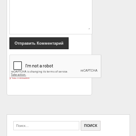
«
Поклонники
Каджыкасумова —
«Дома-2» возмущены
продавец месяца
»
флиртом ведущих с
участниками