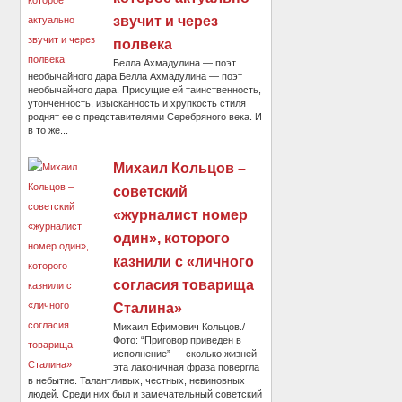
звучит и через
полвека
Белла Ахмадулина — поэт
необычайного дара.Белла Ахмадулина — поэт
необычайного дара. Присущие ей таинственность,
утонченность, изысканность и хрупкость стиля
роднят ее с представителями Серебряного века. И
в то же...
Михаил Кольцов –
советский
«журналист номер
один», которого
казнили с «личного
согласия товарища
Сталина»
Михаил Ефимович Кольцов./
Фото: “Приговор приведен в
исполнение” — сколько жизней
эта лаконичная фраза повергла
в небытие. Талантливых, честных, невиновных
людей. Среди них был и замечательный советский