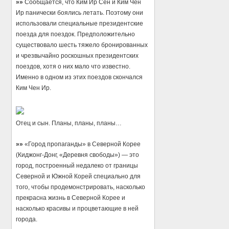
»»
Сообщается, что Ким Ир Сен и Ким Чен
Ир панически боялись летать. Поэтому они
использовали специальные президентские
поезда для поездок. Предположительно
существовало шесть тяжело бронированных
и чрезвычайно роскошных президентских
поездов, хотя о них мало что известно.
Именно в одном из этих поездов скончался
Ким Чен Ир.
Отец и сын. Планы, планы, планы…
»»
«Город пропаганды» в Северной Корее
(Киджонг-Донг, «Деревня свободы») — это
город, построенный недалеко от границы
Северной и Южной Корей специально для
того, чтобы продемонстрировать, насколько
прекрасна жизнь в Северной Корее и
насколько красивы и процветающие в ней
города.