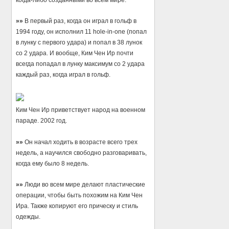
когда-либо созданными во всем мире.
»»
В первый раз, когда он играл в гольф в
1994 году, он исполнил 11 hole-in-one (попал
в лунку с первого удара) и попал в 38 лунок
со 2 удара. И вообще, Ким Чен Ир почти
всегда попадал в лунку максимум со 2 удара
каждый раз, когда играл в гольф.
Ким Чен Ир приветствует народ на военном
параде. 2002 год.
»»
Он начал ходить в возрасте всего трех
недель, а научился свободно разговаривать,
когда ему было 8 недель.
»»
Люди во всем мире делают пластические
операции, чтобы быть похожим на Ким Чен
Ира. Также копируют его прическу и стиль
одежды.