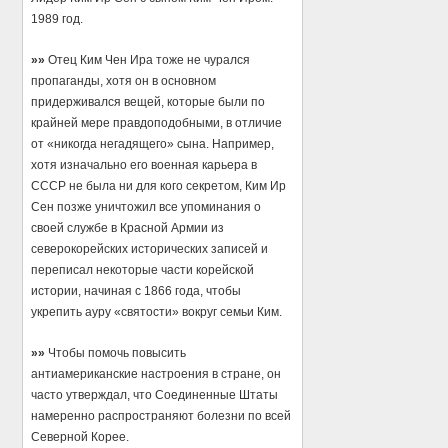
1989 год.
»»
Отец Ким Чен Ира тоже не чурался
пропаганды, хотя он в основном
придерживался вещей, которые были по
крайней мере правдоподобными, в отличие
от «никогда негадящего» сына. Например,
хотя изначально его военная карьера в
СССР не была ни для кого секретом, Ким Ир
Сен позже уничтожил все упоминания о
своей службе в Красной Армии из
северокорейских исторических записей и
переписал некоторые части корейской
истории, начиная с 1866 года, чтобы
укрепить ауру «святости» вокруг семьи Ким.
»»
Чтобы помочь повысить
антиамериканские настроения в стране, он
часто утверждал, что Соединенные Штаты
намеренно распространяют болезни по всей
Северной Корее.