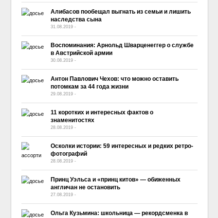
Алибасов пообещал выгнать из семьи и лишить
наследства сына
31.08.2019
-
No Comment
Воспоминания: Арнольд Шварценеггер о службе
в Австрийской армии
30.08.2019
-
No Comment
Антон Павлович Чехов: что можно оставить
потомкам за 44 года жизни
29.08.2019
-
No Comment
11 коротких и интересных фактов о
знаменитостях
28.08.2019
-
No Comment
Осколки истории: 59 интересных и редких ретро-
фотографий
28.08.2019
-
No Comment
Принц Уэльса и «принц китов» — обиженных
англичан не остановить
27.08.2019
-
No Comment
Ольга Кузьмина: школьница — рекордсменка в