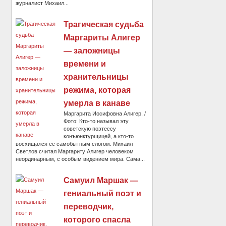
журналист Михаил...
Трагическая судьба
Маргариты Алигер
— заложницы
времени и
хранительницы
режима, которая
умерла в канаве
Маргарита Иосифовна Алигер. /
Фото: Кто-то называл эту
советскую поэтессу
конъюнктурщицей, а кто-то
восхищался ее самобытным слогом. Михаил
Светлов считал Маргариту Алигер человеком
неординарным, с особым видением мира. Сама...
Самуил Маршак —
гениальный поэт и
переводчик,
которого спасла