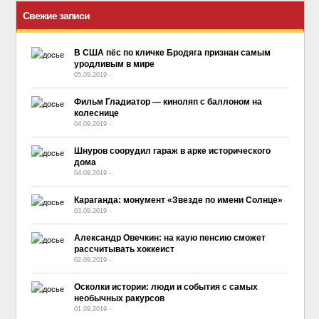
Свежие записи
В США пёс по кличке Бродяга признан самым
уродливым в мире
05.09.2019
-
No Comment
Фильм Гладиатор — киноляп с баллоном на
колеснице
04.09.2019
-
No Comment
Шнуров соорудил гараж в арке исторического
дома
04.09.2019
-
No Comment
Караганда: монумент «Звезде по имени Солнце»
03.09.2019
-
No Comment
Александр Овечкин: на каую пенсию сможет
рассчитывать хоккеист
02.09.2019
-
No Comment
Осколки истории: люди и события с самых
необычных ракурсов
01.09.2019
-
No Comment