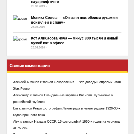
пауэрлифтинге
26.08.2019
-
No Comment
Моника Селеш — «Он взял нож обеими руками и
вонзил ей в спину»
25.08.2019
-
No Comment
Кот Алибасова Чуча — минус 800 тысяч и новый
чужой кот в офисе
25.08.2019
-
No Comment
Свежие комментарии
Алексей Антонов
к записи
Оскорбления — это доводы неправых. Жан
Жак Руссо
Александр
к записи
Скандальные картины Василия Шульженко о
российской глубинке
Евг
к записи
Ретро фотографии Ленинграда и ленинградцев 1920-30-х
годов прошлого века
Alex
к записи
Назад в СССР: 15 фотографий 1950-х годов из журнала
«Огонёк»