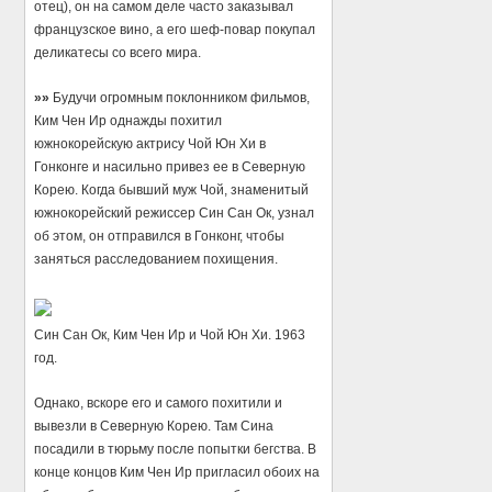
отец), он на самом деле часто заказывал
французское вино, а его шеф-повар покупал
деликатесы со всего мира.
»»
Будучи огромным поклонником фильмов,
Ким Чен Ир однажды похитил
южнокорейскую актрису Чой Юн Хи в
Гонконге и насильно привез ее в Северную
Корею. Когда бывший муж Чой, знаменитый
южнокорейский режиссер Син Сан Ок, узнал
об этом, он отправился в Гонконг, чтобы
заняться расследованием похищения.
Син Сан Ок, Ким Чен Ир и Чой Юн Хи. 1963
год.
Однако, вскоре его и самого похитили и
вывезли в Северную Корею. Там Сина
посадили в тюрьму после попытки бегства. В
конце концов Ким Чен Ир пригласил обоих на