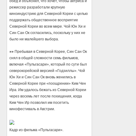
обед и объяснил, что хочет, чтобы актриса и
режиссер разработали крупную
киноиндустрию для Северной Кореи с целью
поддержать общественное восприятие
Северной Кореи во всем мире. Чой Юн Хи и
Син Сан Ок согласились, поскольку у них не
было ни малейшего выбора.
»»
Пребывая в Северной Корее, Син Сан Ок
снял в общей сложности семь фильмов,
включая «Пульгасари», который по сути был
северокорейской версией «Годзиллы». Чой
Юн Хи и Син Сан Ок вновь женились в
Северной Корее при «поощрении» Ким Чен
Ира. Им удалось бежать из Северной Кореи
через восемь лет после похищения, когда
Ким Чен Ир позволил им посетить
кинофестиваль в Австрии.
Кадр из фильма «Пульгасари».