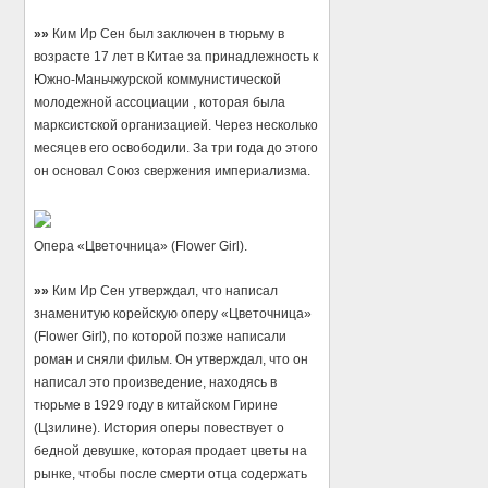
»»
Ким Ир Сен был заключен в тюрьму в
возрасте 17 лет в Китае за принадлежность к
Южно-Маньчжурской коммунистической
молодежной ассоциации , которая была
марксистской организацией. Через несколько
месяцев его освободили. За три года до этого
он основал Союз свержения империализма.
Опера «Цветочница» (Flower Girl).
»»
Ким Ир Сен утверждал, что написал
знаменитую корейскую оперу «Цветочница»
(Flower Girl), по которой позже написали
роман и сняли фильм. Он утверждал, что он
написал это произведение, находясь в
тюрьме в 1929 году в китайском Гирине
(Цзилине). История оперы повествует о
бедной девушке, которая продает цветы на
рынке, чтобы после смерти отца содержать