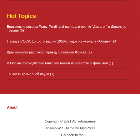
Hot Topics
Британские рокеры Franz Ferdinand написали песню "Демагог" о Дональде
Трампе
(5)
Назад в СССР: 15 фотографий 1950-х годов из журнала «Огонёк»
(4)
Врач-онколог рассказал правду о болезни Фриске
(1)
В Москве проходит выставка костюмов из известных фильмов
(1)
Тонкости гримёрной науки
(1)
About
Copyright © 2021 Арт-обозрение
Pinsimo WP Theme by MagPress
Go back to top ↑