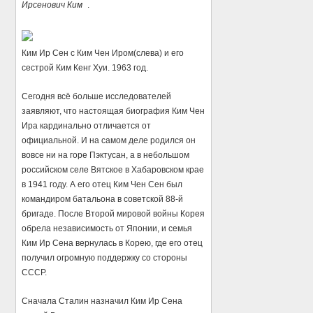
Ирсенович Ким
.
Ким Ир Сен с Ким Чен Иром(слева) и его
сестрой Ким Кенг Хуи. 1963 год.
Сегодня всё больше исследователей
заявляют, что настоящая биография Ким Чен
Ира кардинально отличается от
официальной. И на самом деле родился он
вовсе ни на горе Пэктусан, а в небольшом
российском селе Вятское в Хабаровском крае
в 1941 году. А его отец Ким Чен Сен был
командиром батальона в советской 88-й
бригаде. После Второй мировой войны Корея
обрела независимость от Японии, и семья
Ким Ир Сена вернулась в Корею, где его отец
получил огромную поддержку со стороны
СССР.
Сначала Сталин назначил Ким Ир Сена