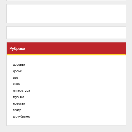
Рубрики
ассорти
досье
изо
кино
литература
музыка
новости
театр
шоу-бизнес