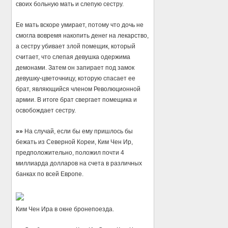
своих больную мать и слепую сестру.
Ее мать вскоре умирает, потому что дочь не
смогла вовремя накопить денег на лекарство,
а сестру убивает злой помещик, который
считает, что слепая девушка одержима
демонами. Затем он запирает под замок
девушку-цветочницу, которую спасает ее
брат, являющийся членом Революционной
армии. В итоге брат свергает помещика и
освобождает сестру.
»»
На случай, если бы ему пришлось бы
бежать из Северной Кореи, Ким Чен Ир,
предположительно, положил почти 4
миллиарда долларов на счета в различных
банках по всей Европе.
Ким Чен Ира в окне бронепоезда.