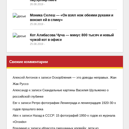
пауэрлифтинге
26.08.2019
-
No Comment
Моника Селеш — «Он взял нож обеими руками и
вонзил ей в спину»
25.08.2019
-
No Comment
Кот Алибасова Чуча — минус 800 тысяч и новый
чужой кот в офисе
25.08.2019
-
No Comment
Свежие комментарии
Алексей Антонов
к записи
Оскорбления — это доводы неправых. Жан
Жак Руссо
Александр
к записи
Скандальные картины Василия Шульженко о
российской глубинке
Евг
к записи
Ретро фотографии Ленинграда и ленинградцев 1920-30-х
годов прошлого века
Alex
к записи
Назад в СССР: 15 фотографий 1950-х годов из журнала
«Огонёк»
Владимир
к записи
«Красота смешанных кровей»: дети из