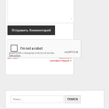
«
Бари Алибасов в
Красивое
реанимации после
предложение на
стакана очистителя
красной дорожке
для труб
Каннского
кинофестиваля
»