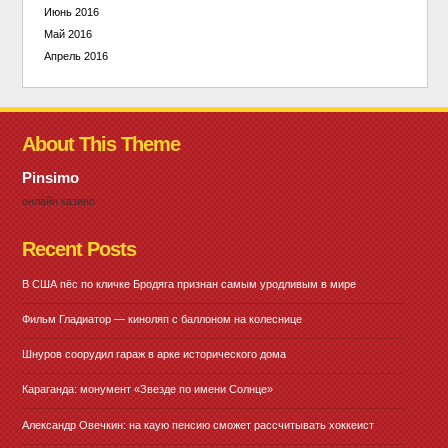
Июнь 2016
Май 2016
Апрель 2016
About This Theme
Pinsimo
онлайн казино
Recent Posts
В США пёс по кличке Бродяга признан самым уродливым в мире
Фильм Гладиатор — киноляп с баллоном на колеснице
Шнуров соорудил гараж в арке исторического дома
Караганда: монумент «Звезде по имени Солнце»
Александр Овечкин: на каую пенсию сможет рассчитывать хоккеист