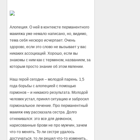
Алопеция. О ней в контексте перманентного
макияжа уже немало написано, но, видимо,
тема себя нескоро исчерпает. Очень
здорово, если это слово не вызывает у вас
никаких ассоциаций. Хорошо, если вы
знакомы с ним как с термином, названием, за
которым просто знание об этом явлении.
Наш герой сегодня – молодой парень. 1,5
года борьбы с алопецией с помощью
гормонов – и никакого результата. Молодой
человек устал, принял ситуацию и забросил
гормональное лечение. Про перманентный
макияж ему рассказала сестра. Долго
отнекивался: это все для девчонок,
нарисованные брови не про мужчин, зачем
что-то менять. То ли сестре удалось
достучаться, то ли решил что-то изменить..