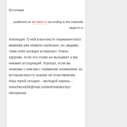
Источник
published on
art-oboz.ru
according to the materials
ribalych.ru
Алопеция. О ней в контексте перманентного
макияжа уже немало написано, но, видимо,
тема себя нескоро исчерпает. Очень
здорово, если это слово не вызывает у вас
никаких ассоциаций. Хорошо, если вы
знакомы с ним как с термином, названием, за
которым просто знание об этом явлении.
Наш герой сегодня – молодой парень....
volochkova58@mail.ru
Administrator
Арт-
обозрение