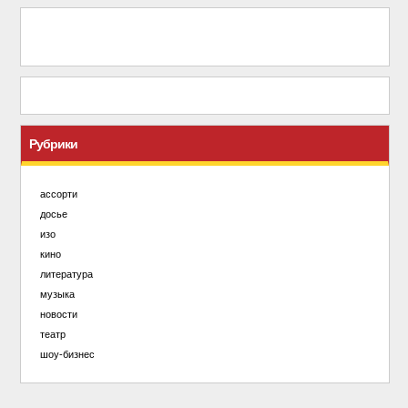
Рубрики
ассорти
досье
изо
кино
литература
музыка
новости
театр
шоу-бизнес