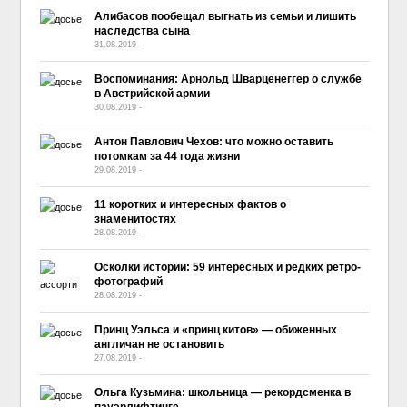
Алибасов пообещал выгнать из семьи и лишить
наследства сына
31.08.2019
-
No Comment
Воспоминания: Арнольд Шварценеггер о службе
в Австрийской армии
30.08.2019
-
No Comment
Антон Павлович Чехов: что можно оставить
потомкам за 44 года жизни
29.08.2019
-
No Comment
11 коротких и интересных фактов о
знаменитостях
28.08.2019
-
No Comment
Осколки истории: 59 интересных и редких ретро-
фотографий
28.08.2019
-
No Comment
Принц Уэльса и «принц китов» — обиженных
англичан не остановить
27.08.2019
-
No Comment
Ольга Кузьмина: школьница — рекордсменка в