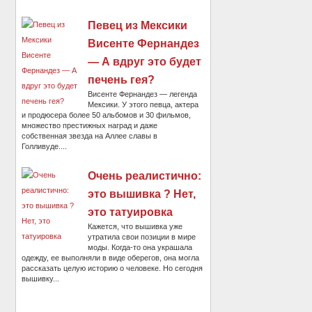
Певец из Мексики
Висенте Фернандез
— А вдруг это будет
печень гея?
Висенте Фернандез — легенда
Мексики. У этого певца, актера
и продюсера более 50 альбомов и 30 фильмов,
множество престижных наград и даже
собственная звезда на Аллее славы в
Голливуде....
Очень реалистично:
это вышивка ? Нет,
это татуировка
Кажется, что вышивка уже
утратила свои позиции в мире
моды. Когда-то она украшала
одежду, ее выполняли в виде оберегов, она могла
рассказать целую историю о человеке. Но сегодня
вышивку...