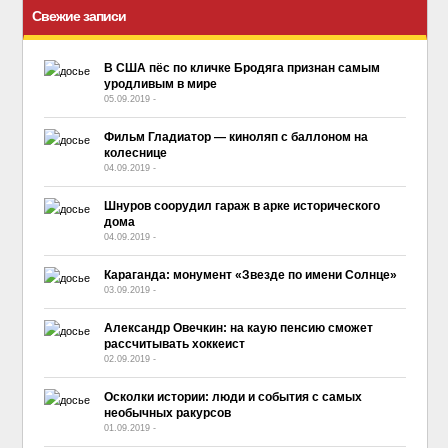
Свежие записи
В США пёс по кличке Бродяга признан самым
уродливым в мире
05.09.2019
-
No Comment
Фильм Гладиатор — киноляп с баллоном на
колеснице
04.09.2019
-
No Comment
Шнуров соорудил гараж в арке исторического
дома
04.09.2019
-
No Comment
Караганда: монумент «Звезде по имени Солнце»
03.09.2019
-
No Comment
Александр Овечкин: на каую пенсию сможет
рассчитывать хоккеист
02.09.2019
-
No Comment
Осколки истории: люди и события с самых
необычных ракурсов
01.09.2019
-
No Comment