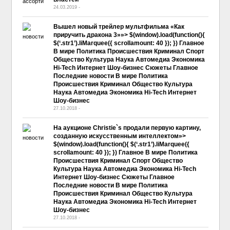
24.03.2019
-
No Comment
Вышел новый трейлер мультфильма «Как
приручить дракона 3»»> $(window).load(function(){
$(‘.str1’).liMarquee({ scrollamount: 40 }); }) Главное
В мире Политика Происшествия Криминал Спорт
Общество Культура Наука Автомедиа Экономика
Hi-Tech Интернет Шоу-бизнес Сюжеты Главное
Последние новости В мире Политика
Происшествия Криминал Общество Культура
Наука Автомедиа Экономика Hi-Tech Интернет
Шоу-бизнес
27.10.2018
-
No Comment
На аукционе Christie`s продали первую картину,
созданную искусственным интеллектом»>
$(window).load(function(){ $(‘.str1’).liMarquee({
scrollamount: 40 }); }) Главное В мире Политика
Происшествия Криминал Спорт Общество
Культура Наука Автомедиа Экономика Hi-Tech
Интернет Шоу-бизнес Сюжеты Главное
Последние новости В мире Политика
Происшествия Криминал Общество Культура
Наука Автомедиа Экономика Hi-Tech Интернет
Шоу-бизнес
27.10.2018
-
No Comment