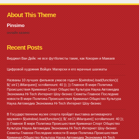
About This Theme
Pinsimo
онлайн казино
Recent Posts
Вирджил Ван Дейк: не все футболисты такие, как Кокорин и Мамаев
Цифровой художник Войцех Магирски и его мрачные шахматы
Названы 10 лучших фильмов ужасов года»> $(window).load(function(){
$(‘.str1’).liMarquee({ scrollamount: 40 }); }) Главное В мире Политика
Происшествия Криминал Спорт Общество Культура Наука Автомедиа
Экономика Hi-Tech Интернет Шоу-бизнес Сюжеты Главное Последние
новости В мире Политика Происшествия Криминал Общество Культура
Наука Автомедиа Экономика Hi-Tech Интернет Шоу-бизнес
В Государственном музее спорта пройдет выставка антикварного
оружия»> $(window).load(function(){ $(‘.str1’).liMarquee({ scrollamount: 40 });
}) Главное В мире Политика Происшествия Криминал Спорт Общество
Культура Наука Автомедиа Экономика Hi-Tech Интернет Шоу-бизнес
Сюжеты Главное Последние новости В мире Политика Происшествия
Криминал Общество Культура Наука Автомедиа Экономика Hi-Tech