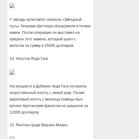
У звезды культового сериала «Звёздный
путь» Уильяма Шетнера обнаружили в почках
камни. После операции он выставил на
аукцион этот камень, который ушел с
молотка за сумму в 25000 долларов.
14. Ноготок Леди Гаги
На концерте в Дублине леди Гага потеряла
искусственный ноготь с левой руки. Позже
акриловый ноготь с мизинца певицы был
куплен британским фанатом на аукционе за
12000 долларов.
15. Рентген груди Мэрлин Монро