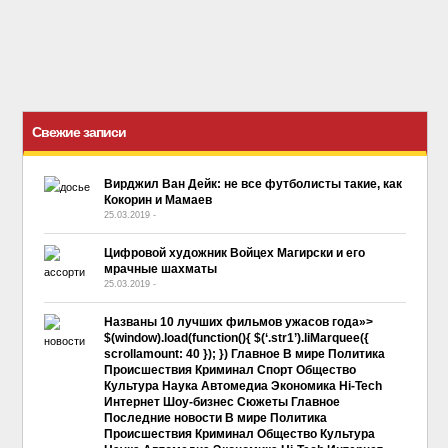
Свежие записи
Вирджил Ван Дейк: не все футболисты такие, как
Кокорин и Мамаев
25.03.2019
-
No Comment
Цифровой художник Войцех Магирски и его
мрачные шахматы
25.03.2019
-
No Comment
Названы 10 лучших фильмов ужасов года»>
$(window).load(function(){ $(‘.str1’).liMarquee({
scrollamount: 40 }); }) Главное В мире Политика
Происшествия Криминал Спорт Общество
Культура Наука Автомедиа Экономика Hi-Tech
Интернет Шоу-бизнес Сюжеты Главное
Последние новости В мире Политика
Происшествия Криминал Общество Культура