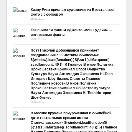
Киану Ривз прислал художнице из Бреста свое
фото с сюрпризом
25.03.2019
-
No Comment
Как снимали фильм «Джентльмены удачи» —
интересные факты
25.03.2019
-
No Comment
Поэт Николай Добронравов принимает
поздравления с 90-летним юбилеем»>
$(window).load(function(){ $(‘.str1’).liMarquee({
scrollamount: 40 }); }) Главное В мире Политика
Происшествия Криминал Спорт Общество
Культура Наука Автомедиа Экономика Hi-Tech
Интернет Шоу-бизнес Сюжеты Главное
Последние новости В мире Политика
Происшествия Криминал Общество Культура
Наука Автомедиа Экономика Hi-Tech Интернет
Шоу-бизнес
24.03.2019
-
No Comment
В Москве вручена приуроченная к юбилейной
дате театральная премия имени
Станиславского»> $(window).load(function(){
$(‘.str1’).liMarquee({ scrollamount: 40 }); }) Главное