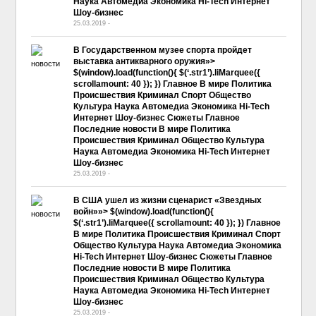
Наука Автомедиа Экономика Hi-Tech Интернет
Шоу-бизнес
25.03.2019
-
No Comment
В Государственном музее спорта пройдет
выставка антикварного оружия»>
$(window).load(function(){ $(‘.str1’).liMarquee({
scrollamount: 40 }); }) Главное В мире Политика
Происшествия Криминал Спорт Общество
Культура Наука Автомедиа Экономика Hi-Tech
Интернет Шоу-бизнес Сюжеты Главное
Последние новости В мире Политика
Происшествия Криминал Общество Культура
Наука Автомедиа Экономика Hi-Tech Интернет
Шоу-бизнес
25.03.2019
-
No Comment
В США ушел из жизни сценарист «Звездных
войн»»> $(window).load(function(){
$(‘.str1’).liMarquee({ scrollamount: 40 }); }) Главное
В мире Политика Происшествия Криминал Спорт
Общество Культура Наука Автомедиа Экономика
Hi-Tech Интернет Шоу-бизнес Сюжеты Главное
Последние новости В мире Политика
Происшествия Криминал Общество Культура
Наука Автомедиа Экономика Hi-Tech Интернет
Шоу-бизнес
25.03.2019
-
No Comment