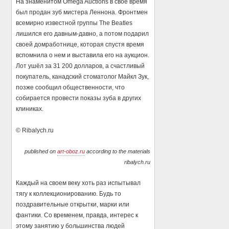
На знаменитом Omega Auctions в свое время
был продан зуб мистера Леннона. Фронтмен
всемирно известной группы The Beatles
лишился его давным-давно, а потом подарил
своей домработнице, которая спустя время
вспомнила о нем и выставила его на аукцион.
Лот ушёл за 31 200 долларов, а счастливый
покупатель, канадский стоматолог Майкл Зук,
позже сообщил общественности, что
собирается провести показы зуба в других
клиниках.
© Ribalych.ru
published on
art-oboz.ru
according to the materials
ribalych.ru
Каждый на своем веку хоть раз испытывал
тягу к коллекционированию. Будь то
поздравительные открытки, марки или
фантики. Со временем, правда, интерес к
этому занятию у большинства людей