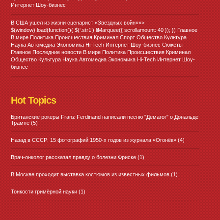
Интернет Шоу-бизнес
В США ушел из жизни сценарист «Звездных войн»»>
$(window).load(function(){ $(‘.str1’).liMarquee({ scrollamount: 40 }); }) Главное
В мире Политика Происшествия Криминал Спорт Общество Культура
Наука Автомедиа Экономика Hi-Tech Интернет Шоу-бизнес Сюжеты
Главное Последние новости В мире Политика Происшествия Криминал
Общество Культура Наука Автомедиа Экономика Hi-Tech Интернет Шоу-
бизнес
Hot Topics
Британские рокеры Franz Ferdinand написали песню "Демагог" о Дональде
Трампе
(5)
Назад в СССР: 15 фотографий 1950-х годов из журнала «Огонёк»
(4)
Врач-онколог рассказал правду о болезни Фриске
(1)
В Москве проходит выставка костюмов из известных фильмов
(1)
Тонкости гримёрной науки
(1)