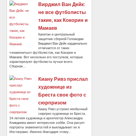
Вирджил Ван Дейк:
не все футболисты
такие, как Кокорин и
Мамаев
Капитан и центральный
защитник сборной Голландии
Вирджил Ван Дейк кардинально
отличается от таких
«знаменитых» футболистов, как Кокорин и
Мамаев. Вот несколько его поступков, которые
характеризуют футболиста лучше всего.
Сборная...
Киану Ривз прислал
художнице из
Бреста свое фото с
сюрпризом
Киану Ривз устроил необычный
сюрприз художнице из Бреста.
24-летняя художница и архитектор Александра
Клавдиева имеет интересное хобби. Она рисует
портреты знаменитостей и выкладывает их в
Инстаграме. Именно благодаря этому...