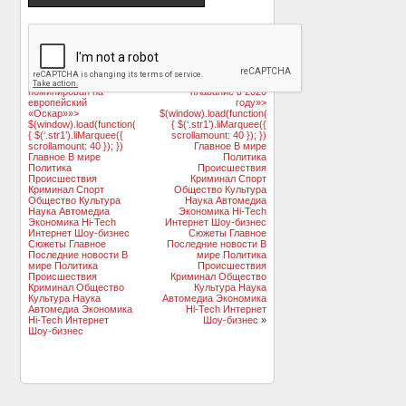
«
Запрещенный в
Копия легендарного
России фильм
«Титаника»
«Смерть Сталина»
отправится в
номинирован на
плавание в 2020
европейский
году»>
«Оскар»»>
$(window).load(function()
$(window).load(function()
{ $(‘.str1’).liMarquee({
{ $(‘.str1’).liMarquee({
scrollamount: 40 }); })
scrollamount: 40 }); })
Главное В мире
Главное В мире
Политика
Политика
Происшествия
Происшествия
Криминал Спорт
Криминал Спорт
Общество Культура
Общество Культура
Наука Автомедиа
Наука Автомедиа
Экономика Hi-Tech
Экономика Hi-Tech
Интернет Шоу-бизнес
Интернет Шоу-бизнес
Сюжеты Главное
Сюжеты Главное
Последние новости В
Последние новости В
мире Политика
мире Политика
Происшествия
Происшествия
Криминал Общество
Криминал Общество
Культура Наука
Культура Наука
Автомедиа Экономика
Автомедиа Экономика
Hi-Tech Интернет
Hi-Tech Интернет
Шоу-бизнес
»
Шоу-бизнес