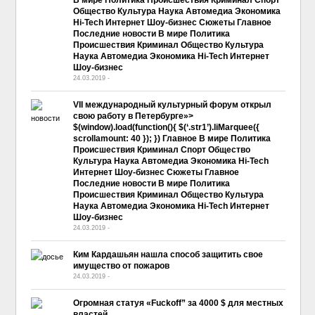
В мире Политика Происшествия Криминал Спорт
Общество Культура Наука Автомедиа Экономика
Hi-Tech Интернет Шоу-бизнес Сюжеты Главное
Последние новости В мире Политика
Происшествия Криминал Общество Культура
Наука Автомедиа Экономика Hi-Tech Интернет
Шоу-бизнес
24.03.2019
-
No Comment
VII международный культурный форум открыл
свою работу в Петербурге»>
$(window).load(function(){ $(‘.str1’).liMarquee({
scrollamount: 40 }); }) Главное В мире Политика
Происшествия Криминал Спорт Общество
Культура Наука Автомедиа Экономика Hi-Tech
Интернет Шоу-бизнес Сюжеты Главное
Последние новости В мире Политика
Происшествия Криминал Общество Культура
Наука Автомедиа Экономика Hi-Tech Интернет
Шоу-бизнес
24.03.2019
-
No Comment
Ким Кардашьян нашла способ защитить свое
имущество от пожаров
24.03.2019
-
No Comment
Огромная статуя «Fuckoff” за 4000 $ для местных
властей