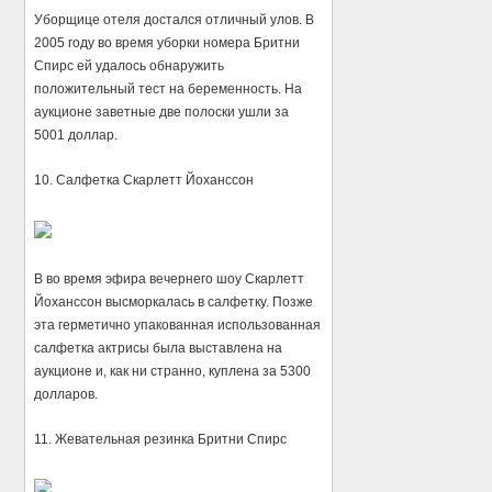
Уборщице отеля достался отличный улов. В
2005 году во время уборки номера Бритни
Спирс ей удалось обнаружить
положительный тест на беременность. На
аукционе заветные две полоски ушли за
5001 доллар.
10. Салфетка Скарлетт Йоханссон
В во время эфира вечернего шоу Скарлетт
Йоханссон высморкалась в салфетку. Позже
эта герметично упакованная использованная
салфетка актрисы была выставлена на
аукционе и, как ни странно, куплена за 5300
долларов.
11. Жевательная резинка Бритни Спирс