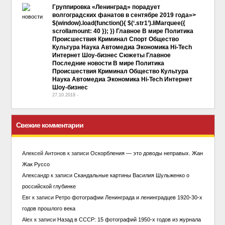
Группировка «Ленинград» порадует
волгоградских фанатов в сентябре 2019 года»>
$(window).load(function(){ $(‘.str1’).liMarquee({
scrollamount: 40 }); }) Главное В мире Политика
Происшествия Криминал Спорт Общество
Культура Наука Автомедиа Экономика Hi-Tech
Интернет Шоу-бизнес Сюжеты Главное
Последние новости В мире Политика
Происшествия Криминал Общество Культура
Наука Автомедиа Экономика Hi-Tech Интернет
Шоу-бизнес
27.10.2018
-
No Comment
Свежие комментарии
Алексей Антонов
к записи
Оскорбления — это доводы неправых. Жан
Жак Руссо
Александр
к записи
Скандальные картины Василия Шульженко о
российской глубинке
Евг
к записи
Ретро фотографии Ленинграда и ленинградцев 1920-30-х
годов прошлого века
Alex
к записи
Назад в СССР: 15 фотографий 1950-х годов из журнала