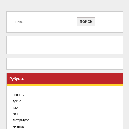
Рубрики
ассорти
досье
изо
кино
литература
музыка