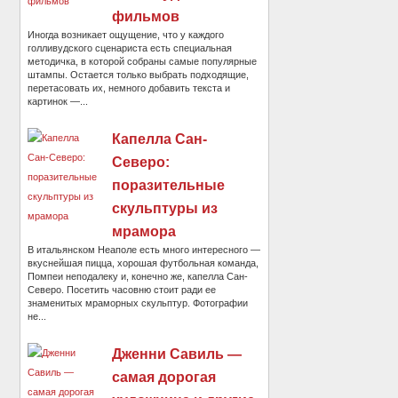
фильмов
Иногда возникает ощущение, что у каждого
голливудского сценариста есть специальная
методичка, в которой собраны самые популярные
штампы. Остается только выбрать подходящие,
перетасовать их, немного добавить текста и
картинок —...
Капелла Сан-
Северо:
поразительные
скульптуры из
мрамора
В итальянском Неаполе есть много интересного —
вкуснейшая пицца, хорошая футбольная команда,
Помпеи неподалеку и, конечно же, капелла Сан-
Северо. Посетить часовню стоит ради ее
знаменитых мраморных скульптур. Фотографии
не...
Дженни Савиль —
самая дорогая