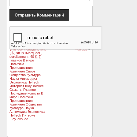
«
Названы 10 лучших
Вирджил Ван Дейк: не
фильмов ужасов
все футболисты
года»>
такие, как Кокорин и
$(window).load(function()
Мамаев
»
{ $(‘.str1’).liMarquee({
scrollamount: 40 }); })
Главное В мире
Политика
Происшествия
Криминал Спорт
Общество Культура
Наука Автомедиа
Экономика Hi-Tech
Интернет Шоу-бизнес
Сюжеты Главное
Последние новости В
мире Политика
Происшествия
Криминал Общество
Культура Наука
Автомедиа Экономика
Hi-Tech Интернет
Шоу-бизнес