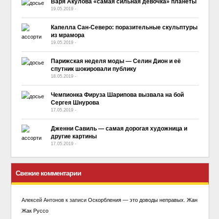
Варя Акулова «самая сильная девочка» планеты
19.05.2019
-
No Comment
Капелла Сан-Северо: поразительные скульптуры
из мрамора
19.05.2019
-
No Comment
Парижская неделя моды — Селин Дион и её
спутник шокировали публику
18.05.2019
-
No Comment
Чемпионка Фируза Шарипова вызвала на бой
Сергея Шнурова
17.05.2019
-
No Comment
Дженни Савиль — самая дорогая художница и
другие картины
17.05.2019
-
No Comment
Свежие комментарии
Алексей Антонов
к записи
Оскорбления — это доводы неправых. Жан
Жак Руссо