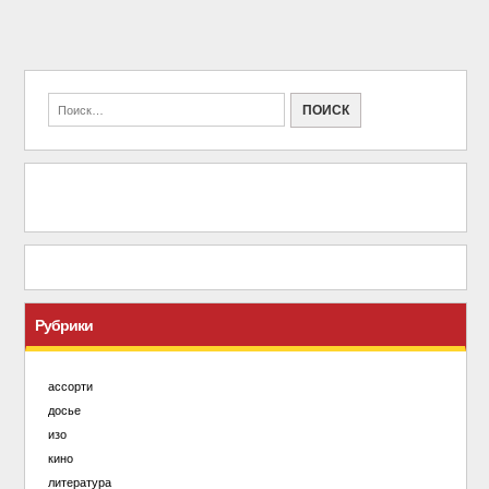
Рубрики
ассорти
досье
изо
кино
литература