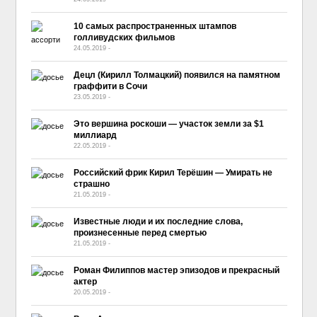
10 самых распространенных штампов
голливудских фильмов
24.05.2019
-
No Comment
Децл (Кирилл Толмацкий) появился на памятном
граффити в Сочи
23.05.2019
-
No Comment
Это вершина роскоши — участок земли за $1
миллиард
22.05.2019
-
No Comment
Российский фрик Кирил Терёшин — Умирать не
страшно
21.05.2019
-
No Comment
Известные люди и их последние слова,
произнесенные перед смертью
21.05.2019
-
No Comment
Роман Филиппов мастер эпизодов и прекрасный
актер
20.05.2019
-
No Comment