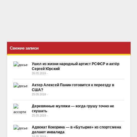
Свежие записи
Ушел из жизни народный артист РСФСР и актёр
Сергей Юрский
26.05.2019
-
No Comment
Актер Алексей Панин готовится к переезду в
США?
25.05.2019
-
No Comment
Деревянные муляжи — когда грушу точно не
скушать
25.05.2019
-
No Comment
Адвокат Кокорина — в «Бутырке» из спортсмена
делают инвалида
24.05.2019
-
No Comment