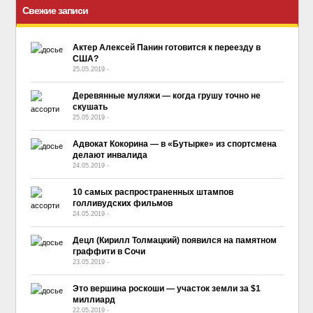
Свежие записи
Актер Алексей Панин готовится к переезду в
США?
25.05.2019
-
No Comment
Деревянные муляжи — когда грушу точно не
скушать
25.05.2019
-
No Comment
Адвокат Кокорина — в «Бутырке» из спортсмена
делают инвалида
24.05.2019
-
No Comment
10 самых распространенных штампов
голливудских фильмов
24.05.2019
-
No Comment
Децл (Кирилл Толмацкий) появился на памятном
граффити в Сочи
23.05.2019
-
No Comment
Это вершина роскоши — участок земли за $1
миллиард
22.05.2019
-
No Comment