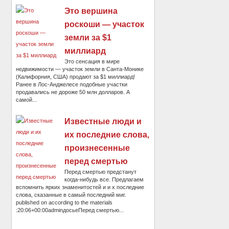
Это вершина
роскоши — участок
земли за $1
миллиард
Это сенсация в мире
недвижимости — участок земли в Санта-Монике
(Калифорния, США) продают за $1 миллиард!
Ранее в Лос-Анджелесе подобные участки
продавались не дороже 50 млн долларов. А
самой...
Известные люди и
их последние слова,
произнесенные
перед смертью
Перед смертью предстанут
когда-нибудь все. Предлагаем
вспомнить ярких знаменитостей и и х последние
слова, сказанные в самый последний миг.
published on according to the materials
:20:06+00:00adminдосьеПеред смертью...