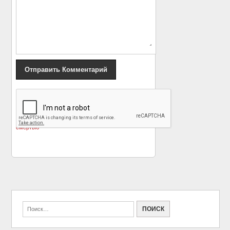
«
Известные люди и
Это вершина роскоши
их последние слова,
— участок земли за $1
произнесенные перед
миллиард
»
смертью