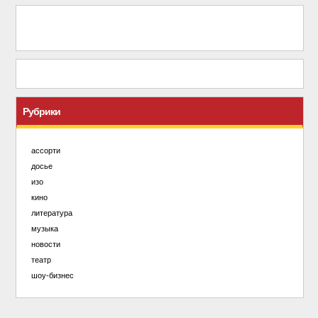
Рубрики
ассорти
досье
изо
кино
литература
музыка
новости
театр
шоу-бизнес