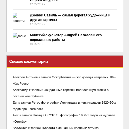
17.05.2019
-
No Comment
Дженни Савиль — самая дорогая художница и
другие картины
17.05.2019
-
No Comment
Минский скульптор Андрей Сагалов и его
нереальные работы
16.05.2019
-
No Comment
Свежие комментарии
Алексей Антонов
к записи
Оскорбления — это доводы неправых. Жан
Жак Руссо
Александр
к записи
Скандальные картины Василия Шульженко о
российской глубинке
Евг
к записи
Ретро фотографии Ленинграда и ленинградцев 1920-30-х
годов прошлого века
Alex
к записи
Назад в СССР: 15 фотографий 1950-х годов из журнала
«Огонёк»
Владимир
к записи
«Красота смешанных кровей»: дети из