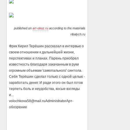
published on
art-oboz.ru
according to the materials
ribalych.ru
Фрик Кирил Терёшин рассказал в интервью о
своем отношении к дальнейшей жизни,
перспективах и планах. Парень приобрел
известность благодаря закачанным в руки
огромным объемам 'самопального' синтола.
Себя Терёшин сделал только с одной целью -
заработать денег. И ради этого он был готов
терпеть боль и неудобства, косые взгляды
и...
volochkova58@mail.ru
Administrator
Арт-
обозрение