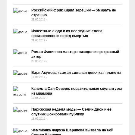
Российский фрик Кирил Терёшин — Умирать не
страшно
21.05.2019
-
No Comment
Известные люди и их последние слова,
произнесенные перед смертью
21.05.2019
-
No Comment
Роман Филиппов мастер эпизодов и прекрасный
актер
20.05.2019
-
No Comment
Варя Акулова «самая сильная девочка» планеты
19.05.2019
-
No Comment
Капелла Сан-Северо: поразительные скульптуры
из мрамора
19.05.2019
-
No Comment
Парижская неделя моды — Селин Дион и её
спутник шокировали публику
18.05.2019
-
No Comment
Чемпионка Фируза Шарипова вызвала на бой
Сергея Шнурова