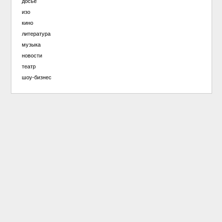
досье
изо
кино
литература
музыка
новости
театр
шоу-бизнес