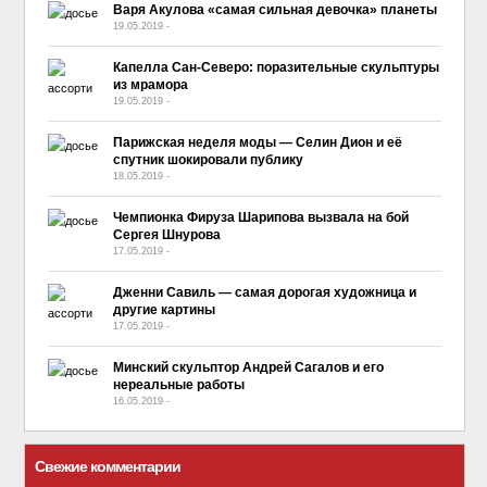
Варя Акулова «самая сильная девочка» планеты
19.05.2019
-
No Comment
Капелла Сан-Северо: поразительные скульптуры
из мрамора
19.05.2019
-
No Comment
Парижская неделя моды — Селин Дион и её
спутник шокировали публику
18.05.2019
-
No Comment
Чемпионка Фируза Шарипова вызвала на бой
Сергея Шнурова
17.05.2019
-
No Comment
Дженни Савиль — самая дорогая художница и
другие картины
17.05.2019
-
No Comment
Минский скульптор Андрей Сагалов и его
нереальные работы
16.05.2019
-
No Comment
Свежие комментарии