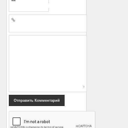
«
Российский фрик
Децл (Кирилл
Кирил Терёшин —
Толмацкий) появился