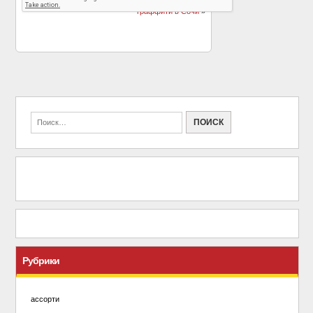
Умирать не страшно
на памятном
граффити в Сочи
»
Рубрики
ассорти