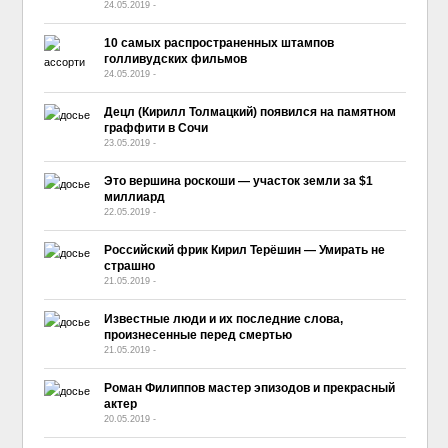
24.05.2019
-
No Comment
10 самых распространенных штампов
голливудских фильмов
24.05.2019
-
No Comment
Децл (Кирилл Толмацкий) появился на памятном
граффити в Сочи
23.05.2019
-
No Comment
Это вершина роскоши — участок земли за $1
миллиард
22.05.2019
-
No Comment
Российский фрик Кирил Терёшин — Умирать не
страшно
21.05.2019
-
No Comment
Известные люди и их последние слова,
произнесенные перед смертью
21.05.2019
-
No Comment
Роман Филиппов мастер эпизодов и прекрасный
актер
20.05.2019
-
No Comment