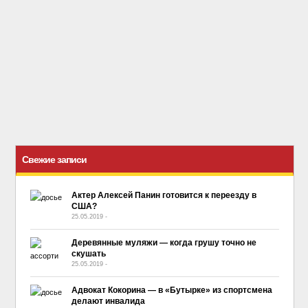
Свежие записи
Актер Алексей Панин готовится к переезду в
США?
25.05.2019
-
No Comment
Деревянные муляжи — когда грушу точно не
скушать
25.05.2019
-
No Comment
Адвокат Кокорина — в «Бутырке» из спортсмена
делают инвалида