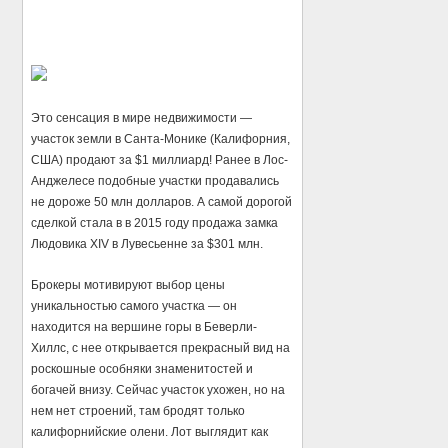
Это сенсация в мире недвижимости —
участок земли в Санта-Монике (Калифорния,
США) продают за $1 миллиард! Ранее в Лос-
Анджелесе подобные участки продавались
не дороже 50 млн долларов. А самой дорогой
сделкой стала в в 2015 году продажа замка
Людовика XIV в Лувесьенне за $301 млн.
Брокеры мотивируют выбор цены
уникальностью самого участка — он
находится на вершине горы в Беверли-
Хиллс, с нее открывается прекрасный вид на
роскошные особняки знаменитостей и
богачей внизу. Сейчас участок ухожен, но на
нем нет строений, там бродят только
калифорнийские олени. Лот выглядит как