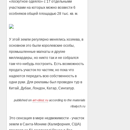
«лоскутное одеяло» с 17 отдельными
участками на которых можно возвести 6
особняков общей площадью 28 тыс. кв. м.
У этой земли регулярно менялись хозяева, в
основном это были королевские особы,
промышленные магнаты и другие
миллиардеры, но никто так и не собрался
там что-нибудь построить. Есть возможность
продать участок по частям, но пока что
надеются передать всю собственность в
одни руки. Для рекламы был проведен тур в
Китай, Дубаи, Лондон, Катар, Сингапур.
published on
art-oboz.ru
according to the materials
ribalych.ru
Это сенсация в мире недвижимости - участок
земли в Санта-Монике (Калифорния, США)