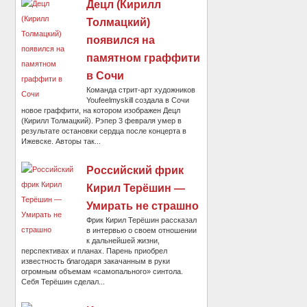
Децл (Кирилл
Толмацкий)
появился на
памятном граффити
в Сочи
Команда стрит-арт художников
Youfeelmyskill создала в Сочи
новое граффити, на котором изображен Децл
(Кирилл Толмацкий). Рэпер 3 февраля умер в
результате остановки сердца после концерта в
Ижевске. Авторы так...
Российский фрик
Кирил Терёшин —
Умирать не страшно
Фрик Кирил Терёшин рассказал
в интервью о своем отношении
к дальнейшей жизни,
перспективах и планах. Парень приобрел
известность благодаря закачанным в руки
огромным объемам «самопального» синтола.
Себя Терёшин сделал...