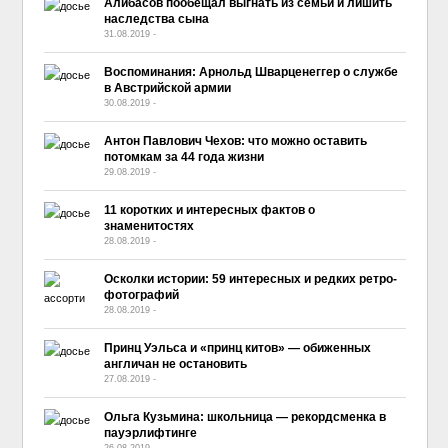
Алибасов пообещал выгнать из семьи и лишить
наследства сына
31.08.2019
-
No Comment
Воспоминания: Арнольд Шварценеггер о службе
в Австрийской армии
30.08.2019
-
No Comment
Антон Павлович Чехов: что можно оставить
потомкам за 44 года жизни
29.08.2019
-
No Comment
11 коротких и интересных фактов о
знаменитостях
28.08.2019
-
No Comment
Осколки истории: 59 интересных и редких ретро-
фотографий
28.08.2019
-
No Comment
Принц Уэльса и «принц китов» — обиженных
англичан не остановить
27.08.2019
-
No Comment
Ольга Кузьмина: школьница — рекордсменка в
пауэрлифтинге