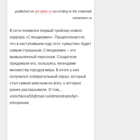
published on
art-oboz.ru
according to the materials
vistanews.ru
В сети появился первый трейлер нового
хоррора «Слендермен». Предполагается,
что в наступившем году этот «ужастик» будет
самым страшным. Слендермен – это
вымышленный персонаж. Создатели
придумали его, пользуясь легендами
множества городов мира. В итоге у них
получился собирательный образ, который
стал самым ужасным из всех, о которых
ранее рассказывали. О том,...
volochkova58@mail.ru
Administrator
Арт-
обозрение