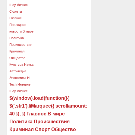
$(window).load(function(){
$(‘.str1’).liMarquee({ scrollamount:
40 }); }) Главное В мире
Политика Происшествия
Криминал Спорт Общество