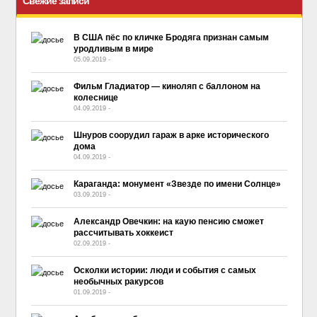
Свежие записи
В США пёс по кличке Бродяга признан самым
уродливым в мире
05.09.2019
-
No Comment
Фильм Гладиатор — киноляп с баллоном на
колеснице
04.09.2019
-
No Comment
Шнуров соорудил гараж в арке исторического
дома
04.09.2019
-
No Comment
Караганда: монумент «Звезде по имени Солнце»
03.09.2019
-
No Comment
Александр Овечкин: на каую пенсию сможет
рассчитывать хоккеист
02.09.2019
-
No Comment
Осколки истории: люди и события с самых
необычных ракурсов
01.09.2019
-
No Comment