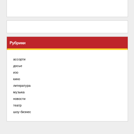
Рубрики
ассорти
досье
изо
кино
литература
музыка
новости
театр
шоу-бизнес