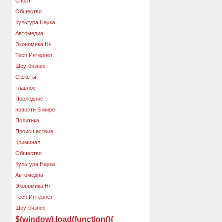
$(window).load(function(){