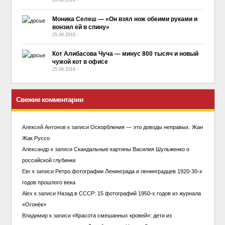
26.08.2019
-
No Comment
Моника Селеш — «Он взял нож обеими руками и
вонзил ей в спину»
25.08.2019
-
No Comment
Кот Алибасова Чуча — минус 800 тысяч и новый
чужой кот в офисе
25.08.2019
-
No Comment
Свежие комментарии
Алексей Антонов
к записи
Оскорбления — это доводы неправых. Жан
Жак Руссо
Александр
к записи
Скандальные картины Василия Шульженко о
российской глубинке
Евг
к записи
Ретро фотографии Ленинграда и ленинградцев 1920-30-х
годов прошлого века
Alex
к записи
Назад в СССР: 15 фотографий 1950-х годов из журнала
«Огонёк»
Владимир
к записи
«Красота смешанных кровей»: дети из