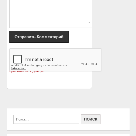
«
Актёр Пол Сорвино
В феврале Белгород с
пригрозил Вайнштейну
концертом посетит
убийством за
Лепс
»
приставание к дочери