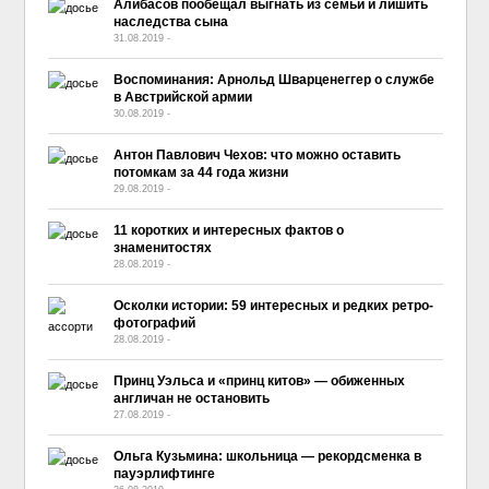
Алибасов пообещал выгнать из семьи и лишить
наследства сына
31.08.2019
-
No Comment
Воспоминания: Арнольд Шварценеггер о службе
в Австрийской армии
30.08.2019
-
No Comment
Антон Павлович Чехов: что можно оставить
потомкам за 44 года жизни
29.08.2019
-
No Comment
11 коротких и интересных фактов о
знаменитостях
28.08.2019
-
No Comment
Осколки истории: 59 интересных и редких ретро-
фотографий
28.08.2019
-
No Comment
Принц Уэльса и «принц китов» — обиженных
англичан не остановить
27.08.2019
-
No Comment
Ольга Кузьмина: школьница — рекордсменка в
пауэрлифтинге