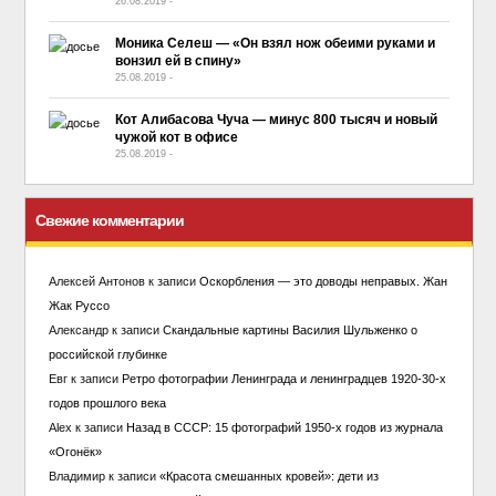
26.08.2019
-
No Comment
Моника Селеш — «Он взял нож обеими руками и
вонзил ей в спину»
25.08.2019
-
No Comment
Кот Алибасова Чуча — минус 800 тысяч и новый
чужой кот в офисе
25.08.2019
-
No Comment
Свежие комментарии
Алексей Антонов
к записи
Оскорбления — это доводы неправых. Жан
Жак Руссо
Александр
к записи
Скандальные картины Василия Шульженко о
российской глубинке
Евг
к записи
Ретро фотографии Ленинграда и ленинградцев 1920-30-х
годов прошлого века
Alex
к записи
Назад в СССР: 15 фотографий 1950-х годов из журнала
«Огонёк»
Владимир
к записи
«Красота смешанных кровей»: дети из