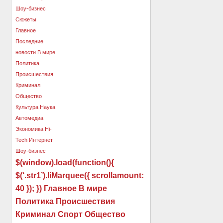
$(window).load(function(){
$(‘.str1’).liMarquee({ scrollamount:
40 }); }) Главное В мире
Политика Происшествия
Криминал Спорт Общество