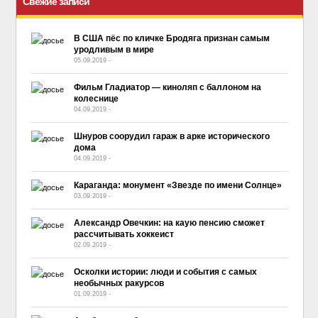
Свежие записи
В США пёс по кличке Бродяга признан самым
уродливым в мире
05.09.2019
-
No Comment
Фильм Гладиатор — киноляп с баллоном на
колеснице
04.09.2019
-
No Comment
Шнуров соорудил гараж в арке исторического
дома
04.09.2019
-
No Comment
Караганда: монумент «Звезде по имени Солнце»
03.09.2019
-
No Comment
Александр Овечкин: на каую пенсию сможет
рассчитывать хоккеист
02.09.2019
-
No Comment
Осколки истории: люди и события с самых
необычных ракурсов
01.09.2019
-
No Comment