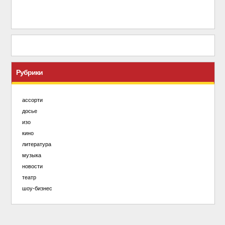
Рубрики
ассорти
досье
изо
кино
литература
музыка
новости
театр
шоу-бизнес