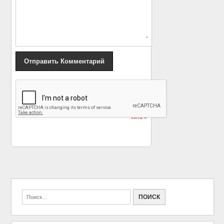
«
Вышел первый
Во Владикавказе
трейлер хоррора
уличный певец сразил
«Слендермен»
жителей исполнением
хита
»