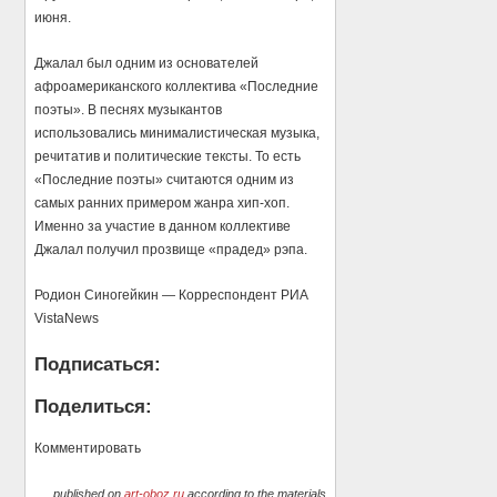
июня.
Джалал был одним из основателей
афроамериканского коллектива «Последние
поэты». В песнях музыкантов
использовались минималистическая музыка,
речитатив и политические тексты. То есть
«Последние поэты» считаются одним из
самых ранних примером жанра хип-хоп.
Именно за участие в данном коллективе
Джалал получил прозвище «прадед» рэпа.
Родион Синогейкин — Корреспондент РИА
VistaNews
Подписаться:
Поделиться:
Комментировать
published on
art-oboz.ru
according to the materials