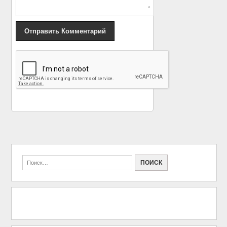
«
В Беларуси умер
В Белгороде Лева из
известный композитор
«БИ-2» выступил в
Эдуард Зарицкий
костюме медведя
»