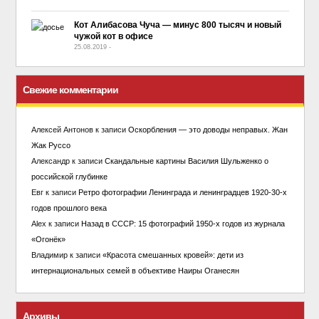
Кот Алибасова Чуча — минус 800 тысяч и новый
чужой кот в офисе
25.08.2019
-
No Comment
Свежие комментарии
Алексей Антонов
к записи
Оскорбления — это доводы неправых. Жан
Жак Руссо
Александр
к записи
Скандальные картины Василия Шульженко о
российской глубинке
Евг
к записи
Ретро фотографии Ленинграда и ленинградцев 1920-30-х
годов прошлого века
Alex
к записи
Назад в СССР: 15 фотографий 1950-х годов из журнала
«Огонёк»
Владимир
к записи
«Красота смешанных кровей»: дети из
интернациональных семей в объективе Наиры Оганесян
Архивы