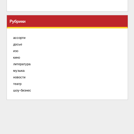
Рубрики
ассорти
досье
изо
кино
литература
музыка
новости
театр
шоу-бизнес