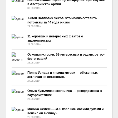
Воспоминания: Арнольд Шварценеггер о службе
в Австрийской армии
30.08.2019
-
No Comment
Антон Павлович Чехов: что можно оставить
потомкам за 44 года жизни
29.08.2019
-
No Comment
11 коротких и интересных фактов о
знаменитостях
28.08.2019
-
No Comment
Осколки истории: 59 интересных и редких ретро-
фотографий
28.08.2019
-
No Comment
Принц Уэльса и «принц китов» — обиженных
англичан не остановить
27.08.2019
-
No Comment
Ольга Кузьмина: школьница — рекордсменка в
пауэрлифтинге
26.08.2019
-
No Comment
Моника Селеш — «Он взял нож обеими руками и
вонзил ей в спину»
25.08.2019
-
No Comment