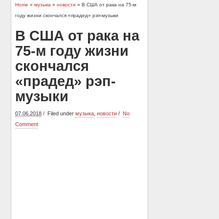
Home
»
музыка
»
новости
» В США от рака на 75-м
году жизни скончался «прадед» рэп-музыки
В США от рака на
75-м году жизни
скончался
«прадед» рэп-
музыки
07.06.2018
Filed under
музыка
,
новости
No
Comment