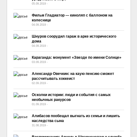
05.09.2019
-
No Comment
Фильм Гладиатор — киноляп с баллоном на
колеснице
04.09.2019
-
No Comment
Шнуров соорудил гараж в арке исторического
дома
04.09.2019
-
No Comment
Караганда: монумент «Звезде по имени Солнце»
03.09.2019
-
No Comment
Александр Овечкин: на каую пенсию сможет
рассчитывать хоккеист
02.09.2019
-
No Comment
Осколки истории: люди и события с самых
необычных ракурсов
01.09.2019
-
No Comment
Алибасов пообещал выгнать из семьи и лишить
наследства сына
31.08.2019
-
No Comment