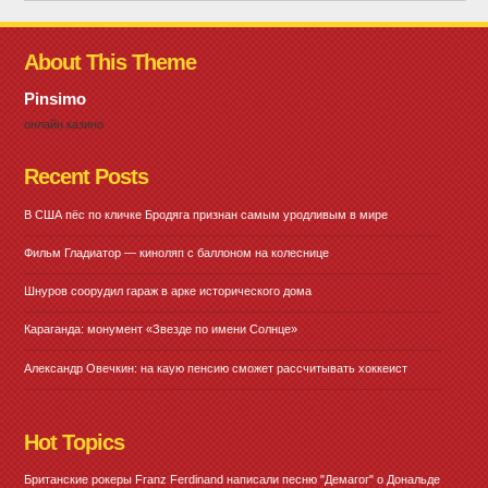
About This Theme
Pinsimo
онлайн казино
Recent Posts
В США пёс по кличке Бродяга признан самым уродливым в мире
Фильм Гладиатор — киноляп с баллоном на колеснице
Шнуров соорудил гараж в арке исторического дома
Караганда: монумент «Звезде по имени Солнце»
Александр Овечкин: на каую пенсию сможет рассчитывать хоккеист
Hot Topics
Британские рокеры Franz Ferdinand написали песню "Демагог" о Дональде