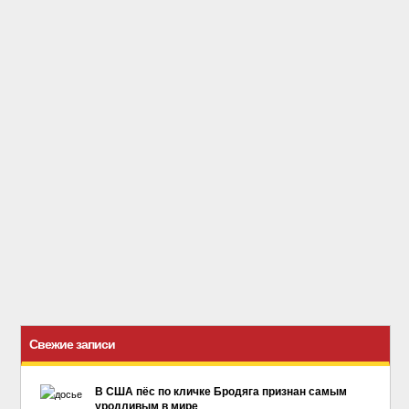
Свежие записи
В США пёс по кличке Бродяга признан самым
уродливым в мире