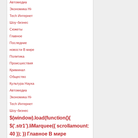
$(window).load(function(){
$(‘.str1’).liMarquee({ scrollamount:
40 }); }) Главное В мире