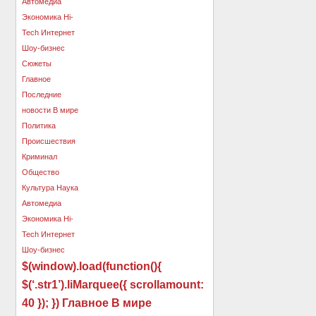
$(window).load(function(){
$(‘.str1’).liMarquee({ scrollamount:
40 }); }) Главное В мире