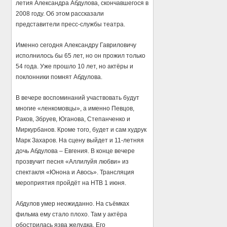
летия Александра Абдулова, скончавшегося в
2008 году. Об этом рассказали
представители пресс-службы театра.
Именно сегодня Александру Гавриловичу
исполнилось бы 65 лет, но он прожил только
54 года. Уже прошло 10 лет, но актёры и
поклонники помнят Абдулова.
В вечере воспоминаний участвовать будут
многие «ленкомовцы», а именно Певцов,
Раков, Збруев, Юганова, Степанченко и
Миркурбанов. Кроме того, будет и сам худрук
Марк Захаров. На сцену выйдет и 11-летняя
дочь Абдулова – Евгения. В конце вечере
прозвучит песня «Аллилуйя любви» из
спектакля «Юнона и Авось». Трансляция
мероприятия пройдёт на НТВ 1 июня.
Абдулов умер неожиданно. На съёмках
фильма ему стало плохо. Там у актёра
обострилась язва желудка. Его