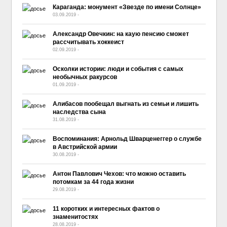
Караганда: монумент «Звезде по имени Солнце»
03.09.2019
-
No Comment
Александр Овечкин: на каую пенсию сможет
рассчитывать хоккеист
02.09.2019
-
No Comment
Осколки истории: люди и события с самых
необычных ракурсов
01.09.2019
-
No Comment
Алибасов пообещал выгнать из семьи и лишить
наследства сына
31.08.2019
-
No Comment
Воспоминания: Арнольд Шварценеггер о службе
в Австрийской армии
30.08.2019
-
No Comment
Антон Павлович Чехов: что можно оставить
потомкам за 44 года жизни
29.08.2019
-
No Comment
11 коротких и интересных фактов о
знаменитостях
28.08.2019
-
No Comment