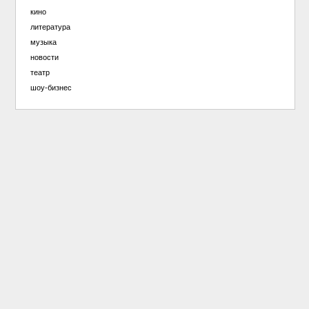
кино
литература
музыка
новости
театр
шоу-бизнес