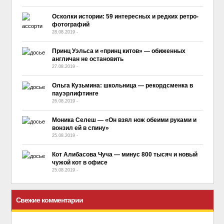
Осколки истории: 59 интересных и редких ретро-
фотографий
28.08.2019
-
No Comment
Принц Уэльса и «принц китов» — обиженных
англичан не остановить
27.08.2019
-
No Comment
Ольга Кузьмина: школьница — рекордсменка в
пауэрлифтинге
26.08.2019
-
No Comment
Моника Селеш — «Он взял нож обеими руками и
вонзил ей в спину»
25.08.2019
-
No Comment
Кот Алибасова Чуча — минус 800 тысяч и новый
чужой кот в офисе
25.08.2019
-
No Comment
Свежие комментарии