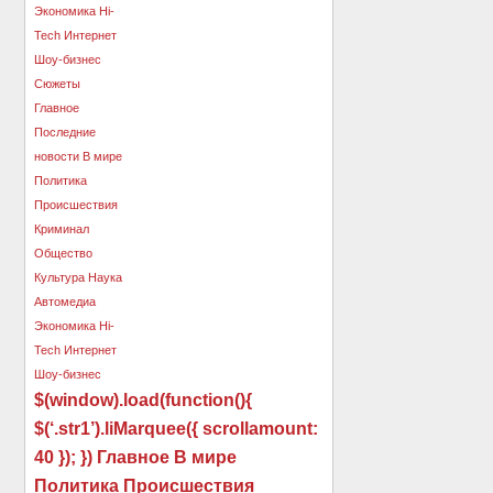
$(window).load(function(){
$(‘.str1’).liMarquee({ scrollamount:
40 }); }) Главное В мире
Политика Происшествия