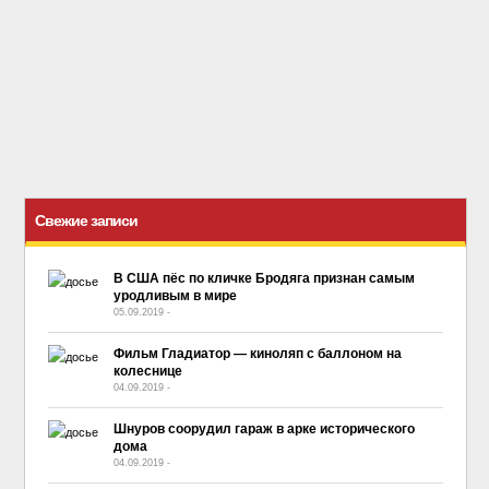
Свежие записи
В США пёс по кличке Бродяга признан самым
уродливым в мире
05.09.2019
-
No Comment
Фильм Гладиатор — киноляп с баллоном на
колеснице
04.09.2019
-
No Comment
Шнуров соорудил гараж в арке исторического
дома
04.09.2019
-
No Comment