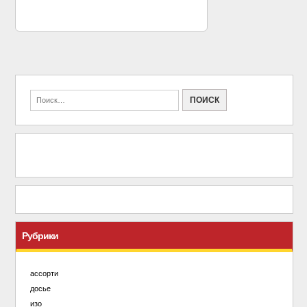
Рубрики
ассорти
досье
изо