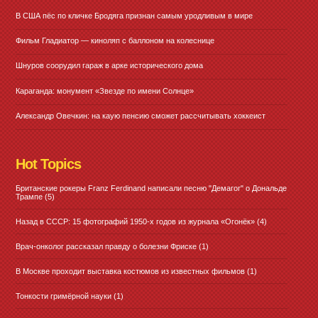
В США пёс по кличке Бродяга признан самым уродливым в мире
Фильм Гладиатор — киноляп с баллоном на колеснице
Шнуров соорудил гараж в арке исторического дома
Караганда: монумент «Звезде по имени Солнце»
Александр Овечкин: на каую пенсию сможет рассчитывать хоккеист
Hot Topics
Британские рокеры Franz Ferdinand написали песню "Демагог" о Дональде
Трампе
(5)
Назад в СССР: 15 фотографий 1950-х годов из журнала «Огонёк»
(4)
Врач-онколог рассказал правду о болезни Фриске
(1)
В Москве проходит выставка костюмов из известных фильмов
(1)
Тонкости гримёрной науки
(1)