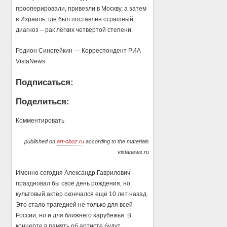
прооперировали, привезли в Москву, а затем
в Израиль, где был поставлен страшный
диагноз – рак лёгких четвёртой степени.
Родион Синогейкин — Корреспондент РИА
VistaNews
Подписаться:
Поделиться:
Комментировать
published on
art-oboz.ru
according to the materials
vistanews.ru
Именно сегодня Александр Гаврилович
праздновал бы своё день рождения, но
культовый актёр скончался ещё 10 лет назад.
Это стало трагедией не только для всей
России, но и для ближнего зарубежья. В
концерте в память об артисте будут