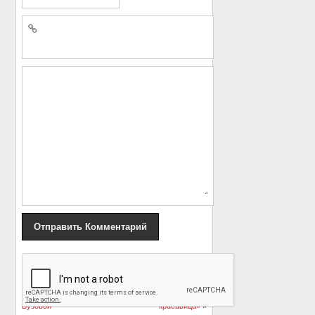
«
Юлианна Караулова
Аня Чиповская
извинилась за
сыграет в новом
неуважение к Ольге
сериале «Пекарь и
Бузовой
красавица»
»