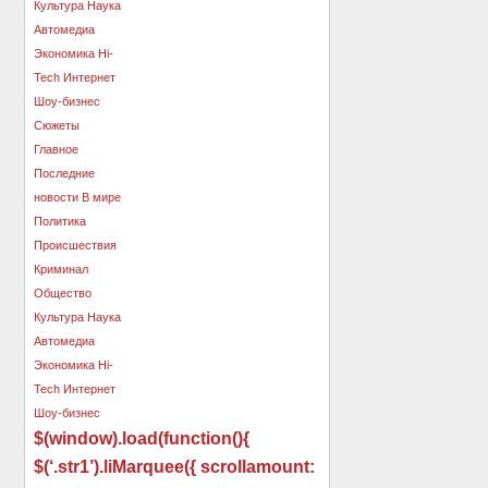
$(window).load(function(){
$(‘.str1’).liMarquee({ scrollamount: