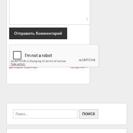
«
На Украине найден
Актриса Елена
мертвым режиссер
Проклова рассказала,
фильма о боях за
как судится с экс-
донецкий аэропорт
супругом
»