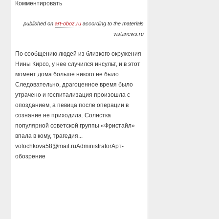
Комментировать
published on
art-oboz.ru
according to the materials
vistanews.ru
По сообщению людей из близкого окружения
Нины Кирсо, у нее случился инсульт, и в этот
момент дома больше никого не было.
Следовательно, драгоценное время было
утрачено и госпитализация произошла с
опозданием, а певица после операции в
сознание не приходила. Солистка
популярной советской группы «Фристайл»
впала в кому, трагедия...
volochkova58@mail.ru
Administrator
Арт-
обозрение