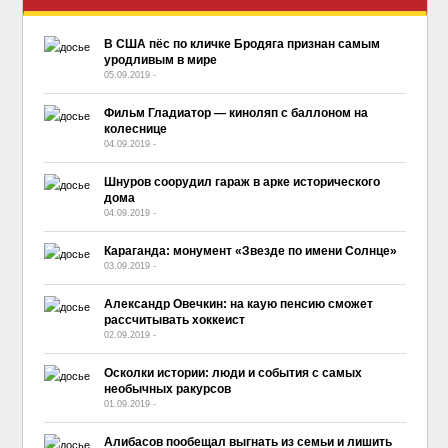
В США пёс по кличке Бродяга признан самым
уродливым в мире
05.09.2019
-
No Comment
Фильм Гладиатор — киноляп с баллоном на
колеснице
04.09.2019
-
No Comment
Шнуров соорудил гараж в арке исторического
дома
04.09.2019
-
No Comment
Караганда: монумент «Звезде по имени Солнце»
03.09.2019
-
No Comment
Александр Овечкин: на каую пенсию сможет
рассчитывать хоккеист
02.09.2019
-
No Comment
Осколки истории: люди и события с самых
необычных ракурсов
01.09.2019
-
No Comment
Алибасов пообещал выгнать из семьи и лишить