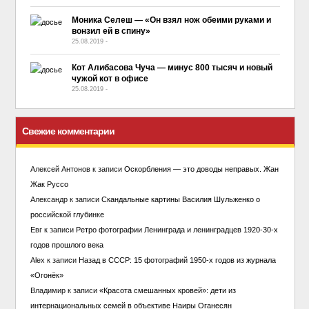
Моника Селеш — «Он взял нож обеими руками и
вонзил ей в спину»
25.08.2019
-
No Comment
Кот Алибасова Чуча — минус 800 тысяч и новый
чужой кот в офисе
25.08.2019
-
No Comment
Свежие комментарии
Алексей Антонов
к записи
Оскорбления — это доводы неправых. Жан
Жак Руссо
Александр
к записи
Скандальные картины Василия Шульженко о
российской глубинке
Евг
к записи
Ретро фотографии Ленинграда и ленинградцев 1920-30-х
годов прошлого века
Alex
к записи
Назад в СССР: 15 фотографий 1950-х годов из журнала
«Огонёк»
Владимир
к записи
«Красота смешанных кровей»: дети из
интернациональных семей в объективе Наиры Оганесян