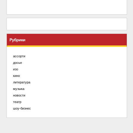
Рубрики
ассорти
досье
изо
кино
литература
музыка
новости
театр
шоу-бизнес