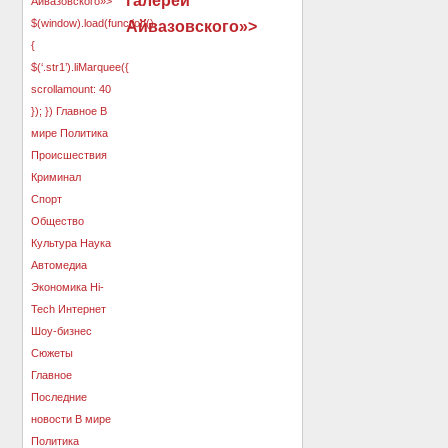
галереи
Айвазовского»>