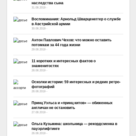
наследства сына
31.08.2019
-
No Comment
Воспоминания: Арнольд Шварценеггер о службе
в Австрийской армии
30.08.2019
-
No Comment
Антон Павлович Чехов: что можно оставить
потомкам за 44 года жизни
29.08.2019
-
No Comment
11 коротких и интересных фактов о
знаменитостях
28.08.2019
-
No Comment
Осколки истории: 59 интересных и редких ретро-
фотографий
28.08.2019
-
No Comment
Принц Уэльса и «принц китов» — обиженных
англичан не остановить
27.08.2019
-
No Comment
Ольга Кузьмина: школьница — рекордсменка в
пауэрлифтинге
26.08.2019
-
No Comment