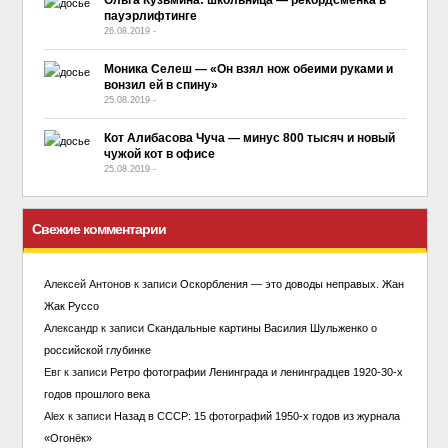
пауэрлифтинге
26.08.2019
-
No Comment
Моника Селеш — «Он взял нож обеими руками и
вонзил ей в спину»
25.08.2019
-
No Comment
Кот Алибасова Чуча — минус 800 тысяч и новый
чужой кот в офисе
25.08.2019
-
No Comment
Свежие комментарии
Алексей Антонов
к записи
Оскорбления — это доводы неправых. Жан
Жак Руссо
Александр
к записи
Скандальные картины Василия Шульженко о
российской глубинке
Евг
к записи
Ретро фотографии Ленинграда и ленинградцев 1920-30-х
годов прошлого века
Alex
к записи
Назад в СССР: 15 фотографий 1950-х годов из журнала
«Огонёк»