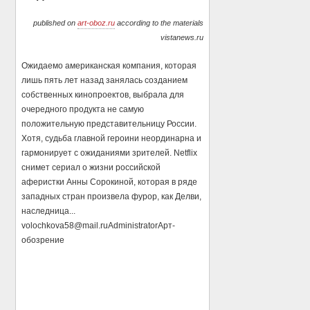
published on
art-oboz.ru
according to the materials
vistanews.ru
Ожидаемо американская компания, которая
лишь пять лет назад занялась созданием
собственных кинопроектов, выбрала для
очередного продукта не самую
положительную представительницу России.
Хотя, судьба главной героини неординарна и
гармонирует с ожиданиями зрителей. Netflix
снимет сериал о жизни российской
аферистки Анны Сорокиной, которая в ряде
западных стран произвела фурор, как Делви,
наследница...
volochkova58@mail.ru
Administrator
Арт-
обозрение