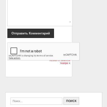
«
Певицу Бейонсе
Церемония началась:
отчитали за
Победитель
«сиськотряску»
«Кинотавра» будет
назван в Зимнем
театре
»