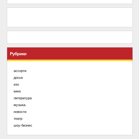
Рубрики
ассорти
досье
изо
кино
литература
музыка
новости
театр
шоу-бизнес