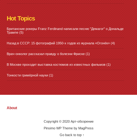
Hot Topics
Британские рокеры Franz Ferdinand написали песню "Демагог" о Дональде
Трампе
(5)
Назад в СССР: 15 фотографий 1950-х годов из журнала «Огонёк»
(4)
Врач-онколог рассказал правду о болезни Фриске
(1)
В Москве проходит выставка костюмов из известных фильмов
(1)
Тонкости гримёрной науки
(1)
About
Copyright © 2020 Арт-обозрение
Pinsimo WP Theme by MagPress
Go back to top ↑