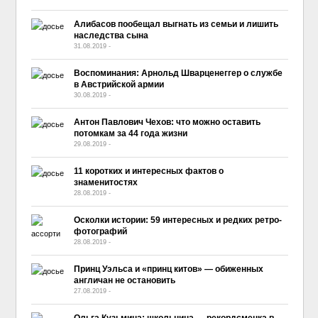
Алибасов пообещал выгнать из семьи и лишить
наследства сына
31.08.2019
-
No Comment
Воспоминания: Арнольд Шварценеггер о службе
в Австрийской армии
30.08.2019
-
No Comment
Антон Павлович Чехов: что можно оставить
потомкам за 44 года жизни
29.08.2019
-
No Comment
11 коротких и интересных фактов о
знаменитостях
28.08.2019
-
No Comment
Осколки истории: 59 интересных и редких ретро-
фотографий
28.08.2019
-
No Comment
Принц Уэльса и «принц китов» — обиженных
англичан не остановить
27.08.2019
-
No Comment
Ольга Кузьмина: школьница — рекордсменка в