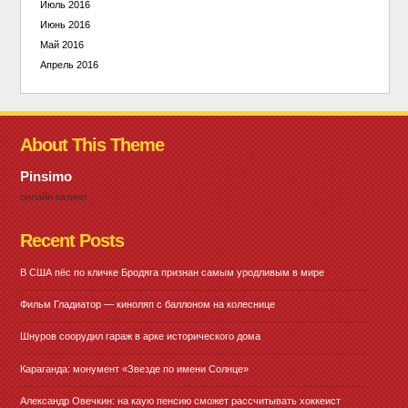
Июль 2016
Июнь 2016
Май 2016
Апрель 2016
About This Theme
Pinsimo
онлайн казино
Recent Posts
В США пёс по кличке Бродяга признан самым уродливым в мире
Фильм Гладиатор — киноляп с баллоном на колеснице
Шнуров соорудил гараж в арке исторического дома
Караганда: монумент «Звезде по имени Солнце»
Александр Овечкин: на каую пенсию сможет рассчитывать хоккеист