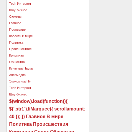
$(window).load(function(){
$(‘.str1’).liMarquee({ scrollamount:
40 }); }) Главное В мире
Политика Происшествия
Криминал Спорт Общество