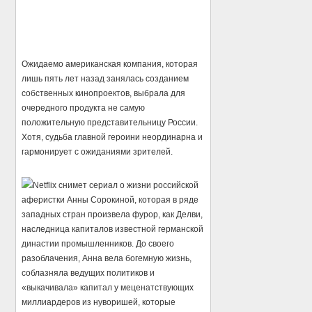
Ожидаемо американская компания, которая
лишь пять лет назад занялась созданием
собственных кинопроектов, выбрала для
очередного продукта не самую
положительную представительницу России.
Хотя, судьба главной героини неординарна и
гармонирует с ожиданиями зрителей.
Netflix снимет сериал о жизни российской
аферистки Анны Сорокиной, которая в ряде
западных стран произвела фурор, как Делви,
наследница капиталов известной германской
династии промышленников. До своего
разоблачения, Анна вела богемную жизнь,
соблазняла ведущих политиков и
«выкачивала» капитал у меценатствующих
миллиардеров из нуворишей, которые