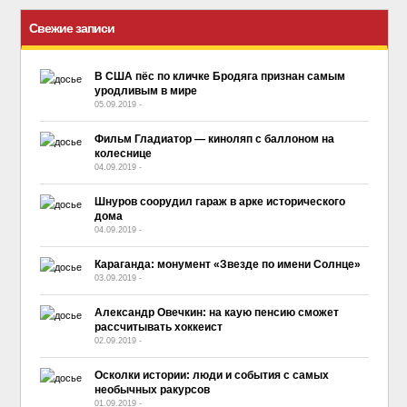
Свежие записи
В США пёс по кличке Бродяга признан самым
уродливым в мире
05.09.2019
-
No Comment
Фильм Гладиатор — киноляп с баллоном на
колеснице
04.09.2019
-
No Comment
Шнуров соорудил гараж в арке исторического
дома
04.09.2019
-
No Comment
Караганда: монумент «Звезде по имени Солнце»
03.09.2019
-
No Comment
Александр Овечкин: на каую пенсию сможет
рассчитывать хоккеист
02.09.2019
-
No Comment
Осколки истории: люди и события с самых
необычных ракурсов
01.09.2019
-
No Comment