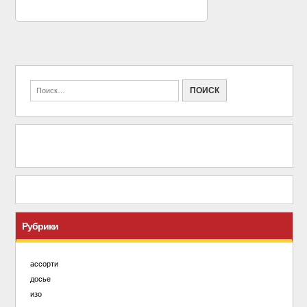
Рубрики
ассорти
досье
изо