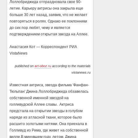
Лоллобриджида отпраздновала свое 90-
летие. Карьеру актрисы она закрыла еще
больше 30 лет назад, заявив, что не желает
повторяться в ролях. Однако ее поклонники
до сих пор любят, чему и является
подтверждением открытая звезда на Аллее.
Анастасия Кот — Корреспондент РИА
VistaNews
published on
art-oboz.ru
according to the materials
vistanews.ru
Известная актриса, звезда фильма 'Фанфан-
Тюльпан' Джина Лоллобриджида обзавелась
собственной именной звездой на
голливудской Аллее славы. Актриса
предстала на открытии звезды в голубом
наряде из атласной ткани, которое было
расшито золотыми нитями. Она приехала в
Голливуд из Рима, где живет на собственной
вилле.В минувшем году, летом, Джина