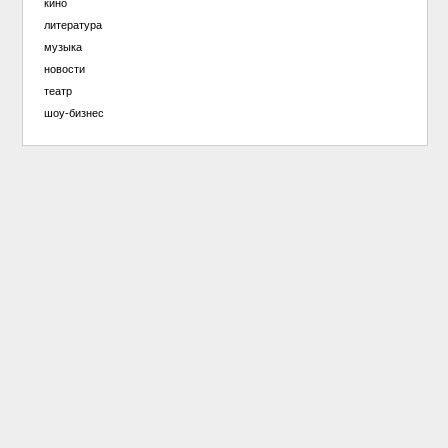
кино
литература
музыка
новости
театр
шоу-бизнес