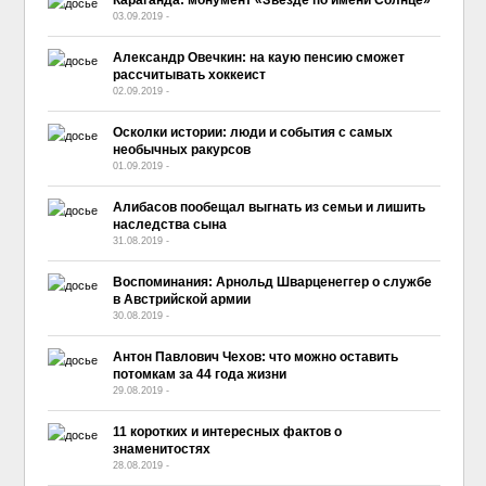
03.09.2019
-
No Comment
Александр Овечкин: на каую пенсию сможет
рассчитывать хоккеист
02.09.2019
-
No Comment
Осколки истории: люди и события с самых
необычных ракурсов
01.09.2019
-
No Comment
Алибасов пообещал выгнать из семьи и лишить
наследства сына
31.08.2019
-
No Comment
Воспоминания: Арнольд Шварценеггер о службе
в Австрийской армии
30.08.2019
-
No Comment
Антон Павлович Чехов: что можно оставить
потомкам за 44 года жизни
29.08.2019
-
No Comment
11 коротких и интересных фактов о
знаменитостях
28.08.2019
-
No Comment