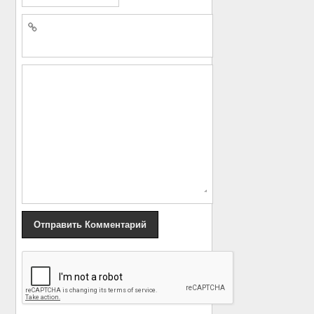
«
Виктор Сухоруков
Стартовал пятый
призвал отправить
юбилейный сезон шоу
Майкова в монастырь
«Голос. Дети»
»