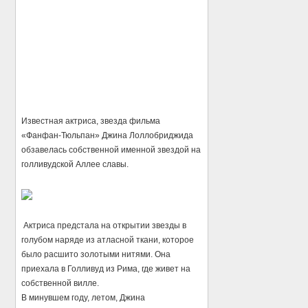
Известная актриса, звезда фильма
«Фанфан-Тюльпан» Джина Лоллобриджида
обзавелась собственной именной звездой на
голливудской Аллее славы.
Актриса предстала на открытии звезды в
голубом наряде из атласной ткани, которое
было расшито золотыми нитями. Она
приехала в Голливуд из Рима, где живет на
собственной вилле.
В минувшем году, летом, Джина