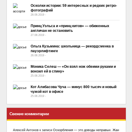
Осколки истории: 59 интересных и редких ретро-
фотографий
28.08.2019
-
No Comment
Принц Уэльса и «принц китов» — обиженных
англичан не остановить
27.08.2019
-
No Comment
Ольга Кузьмина: школьница — рекордсменка в
пауэрлифтинге
26.08.2019
-
No Comment
Моника Селеш — «Он взял нож обеими руками и
вонзил ей в спину»
25.08.2019
-
No Comment
Кот Алибасова Чуча — минус 800 тысяч и новый
чужой кот в офисе
25.08.2019
-
No Comment
Свежие комментарии
Алексей Антонов
к записи
Оскорбления — это доводы неправых. Жан