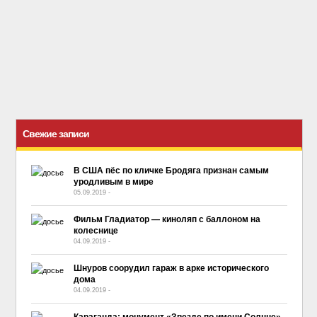
Свежие записи
В США пёс по кличке Бродяга признан самым
уродливым в мире
05.09.2019
-
No Comment
Фильм Гладиатор — киноляп с баллоном на
колеснице
04.09.2019
-
No Comment
Шнуров соорудил гараж в арке исторического
дома
04.09.2019
-
No Comment
Караганда: монумент «Звезде по имени Солнце»