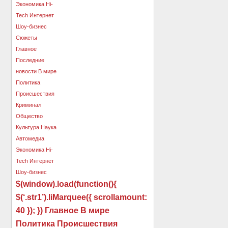
$(window).load(function(){
$(‘.str1’).liMarquee({ scrollamount:
40 }); }) Главное В мире
Политика Происшествия