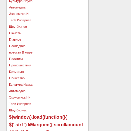
$(window).load(function(){
$(‘.str1’).liMarquee({ scrollamount: