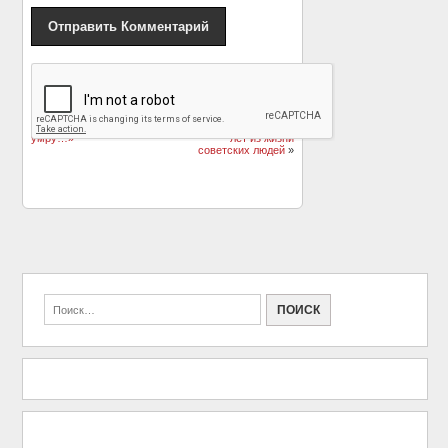
«
Вячеслав Невинный
Вперёд в прошлое:
и Нина Гуляева: «Если
Колоритные
ты меня разлюбишь, я
фотографии разных
умру…»
лет из жизни
советских людей
»