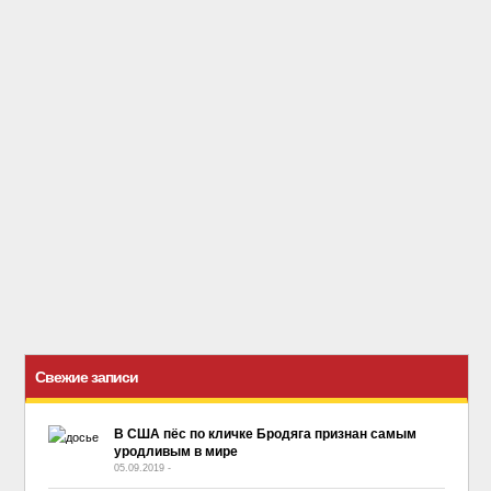
Свежие записи
В США пёс по кличке Бродяга признан самым
уродливым в мире
05.09.2019
-
No Comment