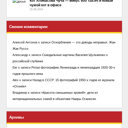
Кот Алибасова Чуча — минус 800 тысяч и новый
чужой кот в офисе
25.08.2019
-
No Comment
Свежие комментарии
Алексей Антонов
к записи
Оскорбления — это доводы неправых. Жан
Жак Руссо
Александр
к записи
Скандальные картины Василия Шульженко о
российской глубинке
Евг
к записи
Ретро фотографии Ленинграда и ленинградцев 1920-30-х
годов прошлого века
Alex
к записи
Назад в СССР: 15 фотографий 1950-х годов из журнала
«Огонёк»
Владимир
к записи
«Красота смешанных кровей»: дети из
интернациональных семей в объективе Наиры Оганесян
Архивы