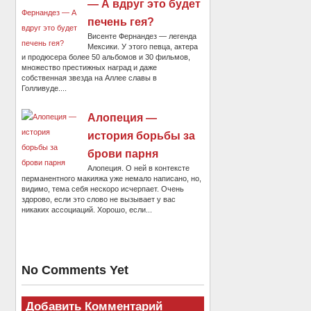
— А вдруг это будет
печень гея?
Висенте Фернандез — легенда
Мексики. У этого певца, актера
и продюсера более 50 альбомов и 30 фильмов,
множество престижных наград и даже
собственная звезда на Аллее славы в
Голливуде....
Алопеция —
история борьбы за
брови парня
Алопеция. О ней в контексте
перманентного макияжа уже немало написано, но,
видимо, тема себя нескоро исчерпает. Очень
здорово, если это слово не вызывает у вас
никаких ассоциаций. Хорошо, если...
No Comments Yet
Добавить Комментарий