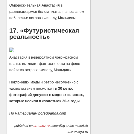
Обворожительная Анастасия в
развевающемся белом платье на песчаном
побережье острова Финолу, Мальдивы.
17. «Футуристическая
реальность»
Анастасия в невероятном ярко-красном
платье выглядит фантастически на фоне
пейзажа острова Финолу, Мальдивы.
Поклонники моды и ретро несомненно с
удовольствием посмотрят и
30 ретро
фотографий девушек в модных шляпках,
которые носили в «золотые» 20-е годы
.
По материалам boredpanda.com
published on
art-oboz.ru
according to the materials
kulturologia.ru