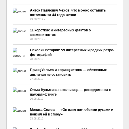
Антон Павлович Чехов: что можно оставить
потомкам за 44 года жизни
29.08.2019
-
No Comment
11 коротких и интересных фактов о
знаменитостях
28.08.2019
-
No Comment
Осколки истории: 59 интересных и редких ретро-
фотографий
28.08.2019
-
No Comment
Принц Уэльса и «принц китов» — обиженных
англичан не остановить
27.08.2019
-
No Comment
Ольга Кузьмина: школьница — рекордсменка в
пауэрлифтинге
26.08.2019
-
No Comment
Моника Селеш — «Он взял нож обеими руками и
вонзил ей в спину»
25.08.2019
-
No Comment