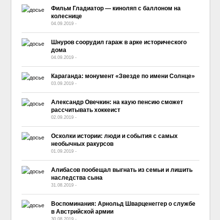
Фильм Гладиатор — киноляп с баллоном на
колеснице
04.09.2019
-
No Comment
Шнуров соорудил гараж в арке исторического
дома
04.09.2019
-
No Comment
Караганда: монумент «Звезде по имени Солнце»
03.09.2019
-
No Comment
Александр Овечкин: на каую пенсию сможет
рассчитывать хоккеист
02.09.2019
-
No Comment
Осколки истории: люди и события с самых
необычных ракурсов
01.09.2019
-
No Comment
Алибасов пообещал выгнать из семьи и лишить
наследства сына
31.08.2019
-
No Comment
Воспоминания: Арнольд Шварценеггер о службе
в Австрийской армии
30.08.2019
-
No Comment