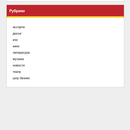
Рубрики
ассорти
досье
изо
кино
литература
музыка
новости
театр
шоу-бизнес