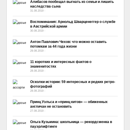
Алибасов пообещал выгнать из семьи и лишить
наследства сына
31.08.2019
-
No Comment
Воспоминания: Арнольд Шварценеггер о службе
в Австрийской армии
30.08.2019
-
No Comment
Антон Павлович Чехов: что можно оставить
потомкам за 44 года жизни
29.08.2019
-
No Comment
11 коротких и интересных фактов о
знаменитостях
28.08.2019
-
No Comment
Осколки истории: 59 интересных и редких ретро-
фотографий
28.08.2019
-
No Comment
Принц Уэльса и «принц китов» — обиженных
англичан не остановить
27.08.2019
-
No Comment
Ольга Кузьмина: школьница — рекордсменка в
пауэрлифтинге