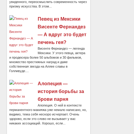
увиденного, переосмыслить современность через
призму искусства. В этом...
Певец из Мексики
Висенте Фернандез
— А вдруг это будет
печень гея?
Висенте Фернандез — легенда
Мексики. У этого певца, актера
и продюсера более 50 альбомов и 30 фильмов,
множество престижных наград и даже
собственная звезда на Аллее славы в
Голливуде....
Алопеция —
история борьбы за
брови парня
Алопеция. О ней в контексте
перманентного макияжа уже немало написано, но,
видимо, тема себя нескоро исчерпает. Очень
здорово, если это слово не вызывает у вас
никаких ассоциаций. Хорошо, если...