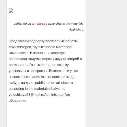
published on
art-oboz.ru
according to the materials
ribalych.ru
Предлагаем подборку прекрасных работы
архитекторов, скульпторов и мастеров-
каменщиков. Именно они зачастую
воплощают задумки первых двух категорий в
реальность. Эти творения по своему
уникальны и прекрасны. Возможно, и у вас
возникнет желание что-то повторить где-
нибудь на даче. published on art-oboz.ru
according to the materials ribalych.ru
volochkova58@mail.ru
Administrator
Арт-
обозрение