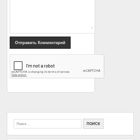
«
Русский писатель
Хельмут Штребль по
Тургенев — «Умереть
прозвищу «Человек-
таким молодым!»
рельеф»
»