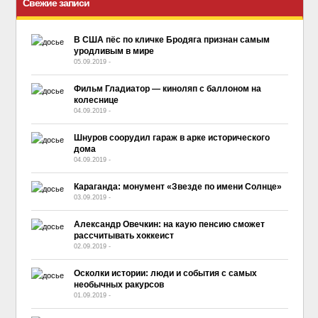
Свежие записи
В США пёс по кличке Бродяга признан самым
уродливым в мире
05.09.2019
-
No Comment
Фильм Гладиатор — киноляп с баллоном на
колеснице
04.09.2019
-
No Comment
Шнуров соорудил гараж в арке исторического
дома
04.09.2019
-
No Comment
Караганда: монумент «Звезде по имени Солнце»
03.09.2019
-
No Comment
Александр Овечкин: на каую пенсию сможет
рассчитывать хоккеист
02.09.2019
-
No Comment
Осколки истории: люди и события с самых
необычных ракурсов
01.09.2019
-
No Comment