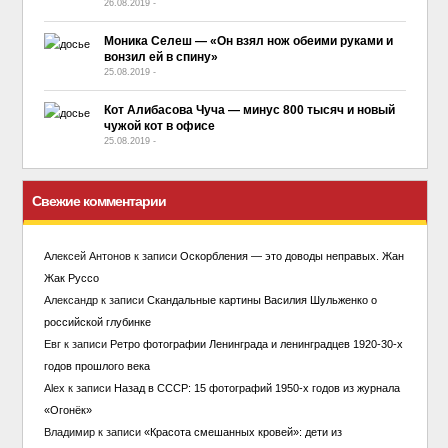
26.08.2019
-
No Comment
Моника Селеш — «Он взял нож обеими руками и
вонзил ей в спину»
25.08.2019
-
No Comment
Кот Алибасова Чуча — минус 800 тысяч и новый
чужой кот в офисе
25.08.2019
-
No Comment
Свежие комментарии
Алексей Антонов
к записи
Оскорбления — это доводы неправых. Жан
Жак Руссо
Александр
к записи
Скандальные картины Василия Шульженко о
российской глубинке
Евг
к записи
Ретро фотографии Ленинграда и ленинградцев 1920-30-х
годов прошлого века
Alex
к записи
Назад в СССР: 15 фотографий 1950-х годов из журнала
«Огонёк»
Владимир
к записи
«Красота смешанных кровей»: дети из