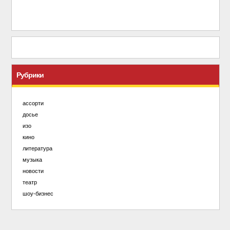
Рубрики
ассорти
досье
изо
кино
литература
музыка
новости
театр
шоу-бизнес