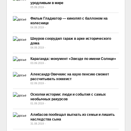
уродливым в мире
05.09.2019
-
No Comment
Фильм Гладиатор — киноляп с баллоном на
колеснице
04.09.2019
-
No Comment
Шнуров соорудил гараж в арке исторического
дома
04.09.2019
-
No Comment
Караганда: монумент «Звезде по имени Солнце»
03.09.2019
-
No Comment
Александр Овечкин: на каую пенсию сможет
рассчитывать хоккеист
02.09.2019
-
No Comment
Осколки истории: люди и события с самых
необычных ракурсов
01.09.2019
-
No Comment
Алибасов пообещал выгнать из семьи и лишить
наследства сына
31.08.2019
-
No Comment