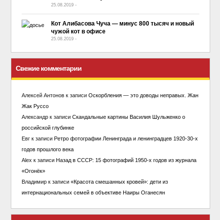
25.08.2019
-
No Comment
Кот Алибасова Чуча — минус 800 тысяч и новый
чужой кот в офисе
25.08.2019
-
No Comment
Свежие комментарии
Алексей Антонов
к записи
Оскорбления — это доводы неправых. Жан
Жак Руссо
Александр
к записи
Скандальные картины Василия Шульженко о
российской глубинке
Евг
к записи
Ретро фотографии Ленинграда и ленинградцев 1920-30-х
годов прошлого века
Alex
к записи
Назад в СССР: 15 фотографий 1950-х годов из журнала
«Огонёк»
Владимир
к записи
«Красота смешанных кровей»: дети из
интернациональных семей в объективе Наиры Оганесян