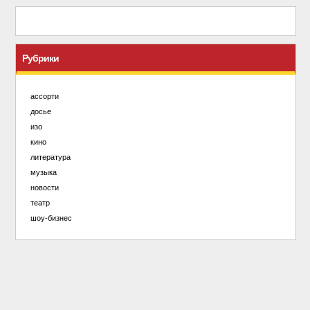
Рубрики
ассорти
досье
изо
кино
литература
музыка
новости
театр
шоу-бизнес