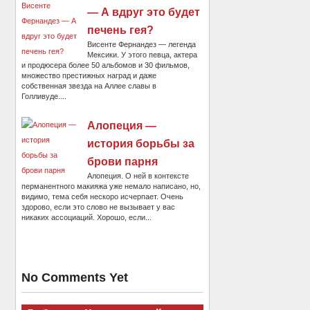
— А вдруг это будет
печень гея?
Висенте Фернандез — легенда
Мексики. У этого певца, актера
и продюсера более 50 альбомов и 30 фильмов,
множество престижных наград и даже
собственная звезда на Аллее славы в
Голливуде....
Алопеция —
история борьбы за
брови парня
Алопеция. О ней в контексте
перманентного макияжа уже немало написано, но,
видимо, тема себя нескоро исчерпает. Очень
здорово, если это слово не вызывает у вас
никаких ассоциаций. Хорошо, если...
No Comments Yet