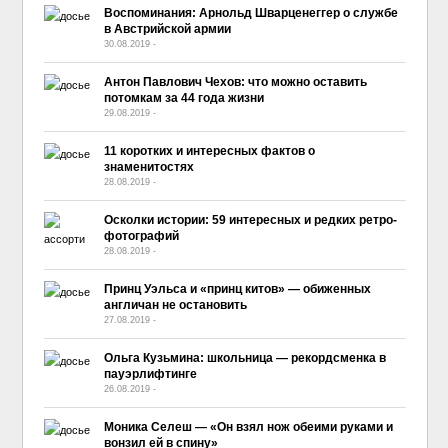
Воспоминания: Арнольд Шварценеггер о службе
в Австрийской армии
30.08.2019
-
No Comment
Антон Павлович Чехов: что можно оставить
потомкам за 44 года жизни
29.08.2019
-
No Comment
11 коротких и интересных фактов о
знаменитостях
28.08.2019
-
No Comment
Осколки истории: 59 интересных и редких ретро-
фотографий
28.08.2019
-
No Comment
Принц Уэльса и «принц китов» — обиженных
англичан не остановить
27.08.2019
-
No Comment
Ольга Кузьмина: школьница — рекордсменка в
пауэрлифтинге
26.08.2019
-
No Comment
Моника Селеш — «Он взял нож обеими руками и
вонзил ей в спину»