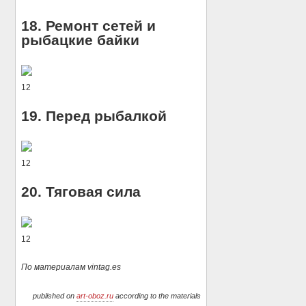
18. Ремонт сетей и
рыбацкие байки
12
19. Перед рыбалкой
12
20. Тяговая сила
12
По материалам vintag.es
published on
art-oboz.ru
according to the materials