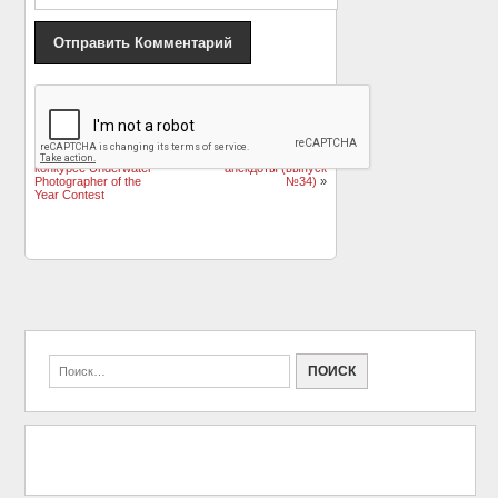
«
Красота подводного
Чтоб я так жил, или 15
мира: работы,
одесских анекдотов,
победившие в
которые не совсем и
конкурсе Underwater
анекдоты (выпуск
Photographer of the
№34)
»
Year Contest