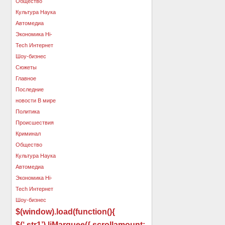
$(window).load(function(){
$(‘.str1’).liMarquee({ scrollamount: