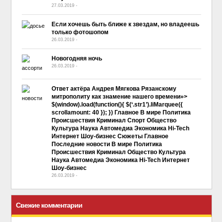
27.03.2019
-
No Comment
Если хочешь быть ближе к звездам, но владеешь
только фотошопом
26.03.2019
-
No Comment
Новогодняя ночь
26.03.2019
-
No Comment
Ответ актёра Андрея Мягкова Рязанскому
митрополиту как знамение нашего времени»>
$(window).load(function(){ $(‘.str1’).liMarquee({
scrollamount: 40 }); }) Главное В мире Политика
Происшествия Криминал Спорт Общество
Культура Наука Автомедиа Экономика Hi-Tech
Интернет Шоу-бизнес Сюжеты Главное
Последние новости В мире Политика
Происшествия Криминал Общество Культура
Наука Автомедиа Экономика Hi-Tech Интернет
Шоу-бизнес
26.03.2019
-
No Comment
Свежие комментарии