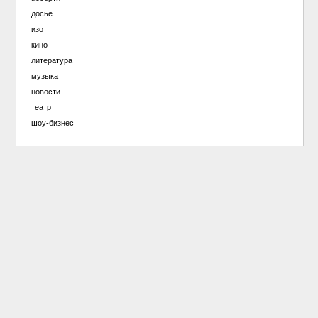
досье
изо
кино
литература
музыка
новости
театр
шоу-бизнес