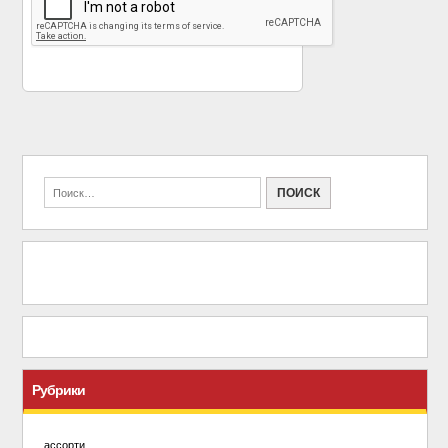
«
Жасмин биография,
В Москве проходит
фото — узнай всё!
выставка костюмов из
известных фильмов
»
Рубрики
ассорти