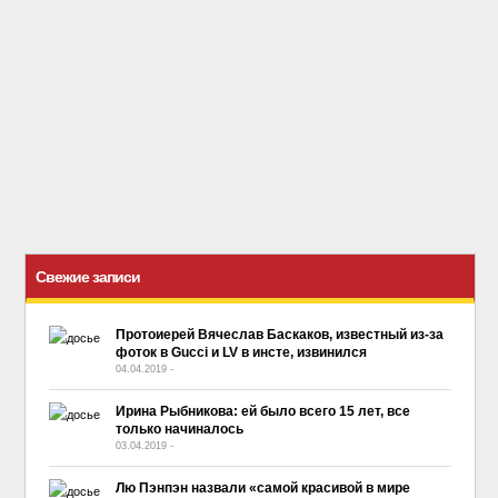
Свежие записи
Протоиерей Вячеслав Баскаков, известный из-за
фоток в Gucci и LV в инсте, извинился
04.04.2019
-
No Comment
Ирина Рыбникова: ей было всего 15 лет, все
только начиналось
03.04.2019
-
No Comment
Лю Пэнпэн назвали «самой красивой в мире