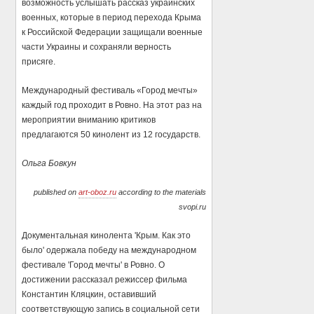
возможность услышать рассказ украинских
военных, которые в период перехода Крыма
к Российской Федерации защищали военные
части Украины и сохраняли верность
присяге.
Международный фестиваль «Город мечты»
каждый год проходит в Ровно. На этот раз на
мероприятии вниманию критиков
предлагаются 50 кинолент из 12 государств.
Ольга Бовкун
published on
art-oboz.ru
according to the materials
svopi.ru
Документальная кинолента 'Крым. Как это
было' одержала победу на международном
фестивале 'Город мечты' в Ровно. О
достижении рассказал режиссер фильма
Константин Кляцкин, оставивший
соответствующую запись в социальной сети