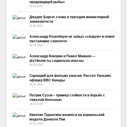
продавщицей рыбы»
02.04.2019
-
No Comment
Джудит Барси: слава и трагедия миниатюрной
знаменитости
01.04.2019
-
No Comment
Александр Розенбаум не забыл «скорую» и помог
пассажирке самолета
31.03.2019
-
No Comment
Александр Кокорин и Павел Мамаев —
футболисты социально опасны
30.03.2019
-
No Comment
Сценарий для фильма ужасов: Рассел Уильямс
офицер ВВС Канады
29.03.2019
-
No Comment
Патрик Суэзи – пример стойкости в борьбе с
тяжелой болезнью
28.03.2019
-
No Comment
Квентин Тарантино женился на израильской
модели Даниэле Пик
27.03.2019
-
No Comment