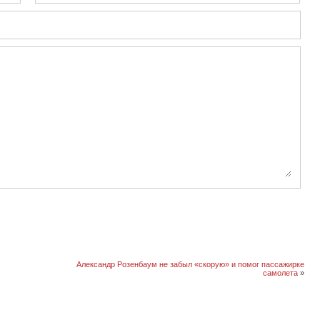
Александр Розенбаум не забыл «скорую» и помог пассажирке
самолета
»