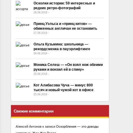
Осколки истории: 59 интересных и
редких ретро-фотографий
28.08.2019
-
No Comment
Принц Уэльса и «принц китов» —
обиженных англичан не остановить
27.08.2019
-
No Comment
Ольга Кузьмина: школьница —
рекордсменка в пауэрлифтинге
26.08.2019
-
No Comment
Моника Селеш — «Он взял нож обеими
руками и вонзил ей в спину»
25.08.2019
-
No Comment
Кот Алибасова Чуча — минус 800
тысяч и новый чужой кот в офисе
25.08.2019
-
No Comment
Свежие комментарии
Алексей Антонов
к записи
Оскорбления — это доводы
неправых. Жан Жак Руссо