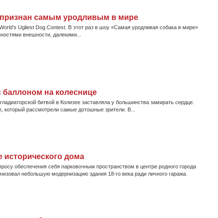
а признан самым уродливым в мире
rld’s Ugliest Dog Contest. В этот раз в шоу «Самая уродливая собака в мире»
ностями внешности, далекими...
 баллоном на колеснице
гладиаторской битвой в Колизее заставляла у большинства замирать сердце.
, который рассмотрели самые дотошные зрители. В...
е исторического дома
просу обеспечения себя парковочным пространством в центре родного города
низовал небольшую модернизацию здания 18-го века ради личного гаража.