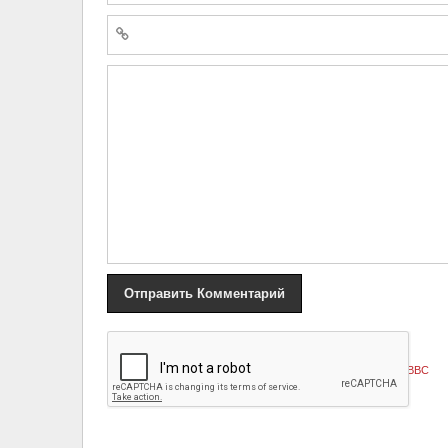
«
Сценарий для фильма ужасов: Рассел Уильямс офицер ВВС
Канады