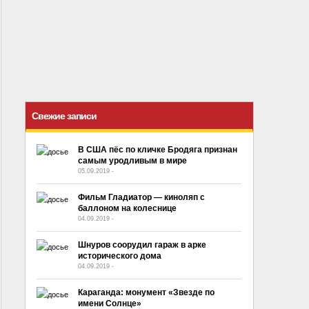
Свежие записи
В США пёс по кличке Бродяга признан
самым уродливым в мире
05.09.2019
-
No Comment
Фильм Гладиатор — киноляп с
баллоном на колеснице
04.09.2019
-
No Comment
Шнуров соорудил гараж в арке
исторического дома
04.09.2019
-
No Comment
Караганда: монумент «Звезде по
имени Солнце»