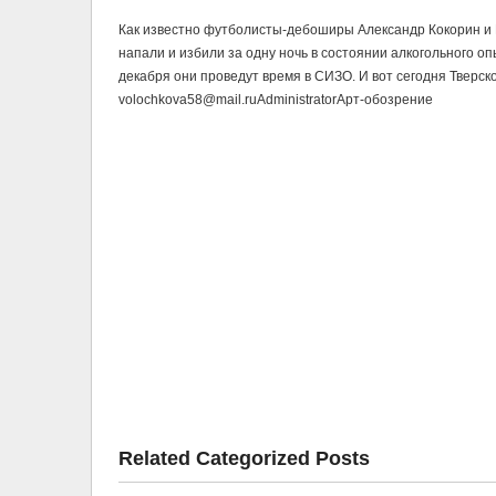
Как известно футболисты-дебоширы Александр Кокорин и П
напали и избили за одну ночь в состоянии алкогольного оп
декабря они проведут время в СИЗО. И вот сегодня Тверско
volochkova58@mail.ru
Administrator
Арт-обозрение
Related Categorized Posts