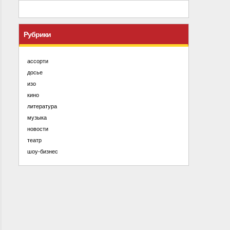
Рубрики
ассорти
досье
изо
кино
литература
музыка
новости
театр
шоу-бизнес