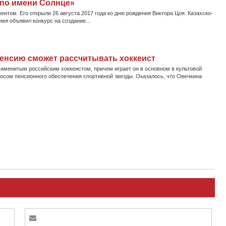
 по имени Солнце»
том. Его открыли 26 августа 2017 года ко дню рождения Виктора Цоя. Казахско-
мя объявил конкурс на создание...
пенсию сможет рассчитывать хоккеист
именитым российским хоккеистом, причем играет он в основном в культовой
осом пенсионного обеспечения спортивной звезды. Оказалось, что Овечкина