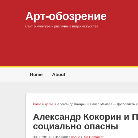
Арт-обозрение
Сайт о культуре и различных видах искусства
Home
About
Home
»
досье
» Александр Кокорин и Павел Мамаев — футболисты с
Александр Кокорин и 
социально опасны
30.03.2019
Filed under
досье
No Comment