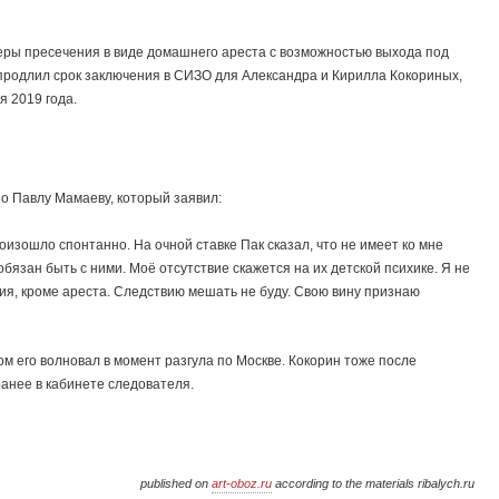
еры пресечения в виде домашнего ареста с возможностью выхода под
 продлил срок заключения в СИЗО для Александра и Кирилла Кокориных,
 2019 года.
о Павлу Мамаеву, который заявил:
роизошло спонтанно. На очной ставке Пак сказал, что не имеет ко мне
бязан быть с ними. Моё отсутствие скажется на их детской психике. Я не
ия, кроме ареста. Следствию мешать не буду. Свою вину признаю
ом его волновал в момент разгула по Москве. Кокорин тоже после
ранее в кабинете следователя.
published on
art-oboz.ru
according to the materials ribalych.ru