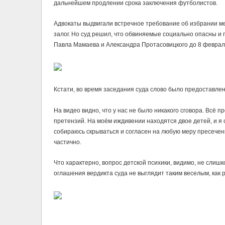
дальнейшем продлении срока заключения футболистов.
Адвокаты выдвигали встречное требование об избрании м
залог. Но суд решил, что обвиняемые социально опасны и
Павла Мамаева и Александра Протасовицкого до 8 февраля
Кстати, во время заседания суда слово было предоставлен
На видео видно, что у нас не было никакого сговора. Всё п
претензий. На моём иждивении находятся двое детей, и я о
собираюсь скрываться и согласен на любую меру пресечен
частично.
Что характерно, вопрос детской психики, видимо, не слишк
оглашения вердикта суда не выглядит таким веселым, как 