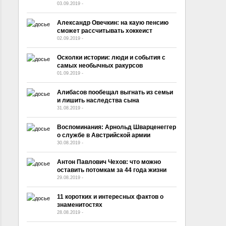
03.09.2019
-
No Comment
Александр Овечкин: на каую пенсию
сможет рассчитывать хоккеист
02.09.2019
-
No Comment
Осколки истории: люди и события с
самых необычных ракурсов
01.09.2019
-
No Comment
Алибасов пообещал выгнать из семьи
и лишить наследства сына
31.08.2019
-
No Comment
Воспоминания: Арнольд Шварценеггер
о службе в Австрийской армии
30.08.2019
-
No Comment
Антон Павлович Чехов: что можно
оставить потомкам за 44 года жизни
29.08.2019
-
No Comment
11 коротких и интересных фактов о
знаменитостях
28.08.2019
-
No Comment