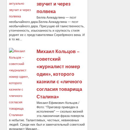
звучит и через
полвека
Белла Ахмадулина — поэт
необычайного дара.Белла Ахмадулина — поэт
необычайного дара. Присущие ей таинственность,
утонченность, изысканность и хрупкость стиля
роднят ее с представителями Серебряного века. И
в то же...
Михаил Кольцов –
советский
«журналист номер
один», которого
казнили с «личного
согласия товарища
Сталина»
Михаил Ефимович Кольцов./
Фото: “Приговор приведен в
исполнение” — сколько жизней
эта лаконичная фраза повергла
в небытие. Талантливых, честных, невиновных
людей. Среди них был и замечательный советский
журналист Михаил...