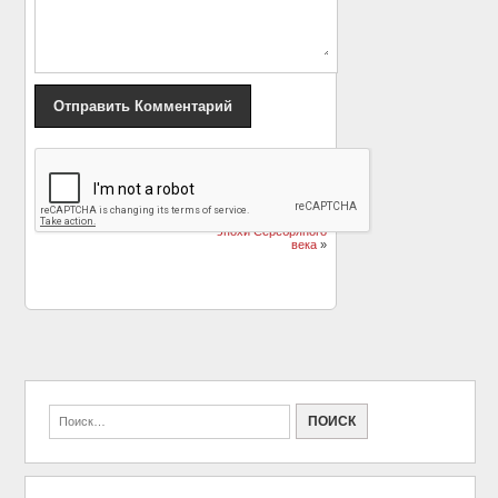
«
Андрей Данилко
Трагическая судьба
биография, фото —
«Дамы в голубом»,
узнай всё!
или загадка символа
эпохи Серебряного
века
»