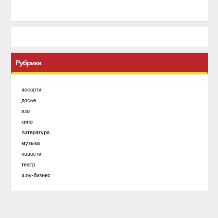
Рубрики
ассорти
досье
изо
кино
литература
музыка
новости
театр
шоу-бизнес