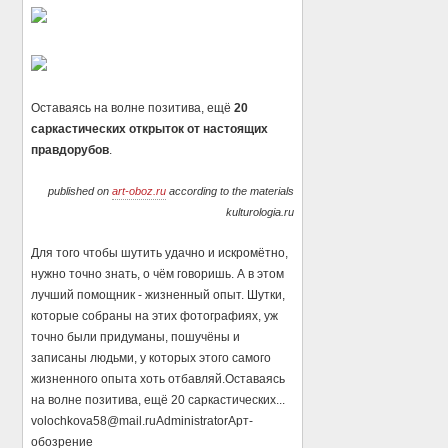
Оставаясь на волне позитива, ещё
20
саркастических открыток от настоящих
правдорубов
.
published on
art-oboz.ru
according to the materials
kulturologia.ru
Для того чтобы шутить удачно и искромётно,
нужно точно знать, о чём говоришь. А в этом
лучший помощник - жизненный опыт. Шутки,
которые собраны на этих фотографиях, уж
точно были придуманы, пошучёны и
записаны людьми, у которых этого самого
жизненного опыта хоть отбавляй.Оставаясь
на волне позитива, ещё 20 саркастических...
volochkova58@mail.ru
Administrator
Арт-
обозрение