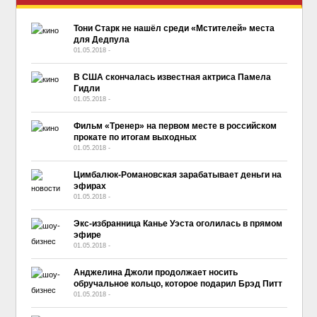
Тони Старк не нашёл среди «Мстителей» места
для Дедпула
01.05.2018
-
No Comment
В США скончалась известная актриса Памела
Гидли
01.05.2018
-
No Comment
Фильм «Тренер» на первом месте в российском
прокате по итогам выходных
01.05.2018
-
No Comment
Цимбалюк-Романовская зарабатывает деньги на
эфирах
01.05.2018
-
No Comment
Экс-избранница Канье Уэста оголилась в прямом
эфире
01.05.2018
-
No Comment
Анджелина Джоли продолжает носить
обручальное кольцо, которое подарил Брэд Питт
01.05.2018
-
No Comment