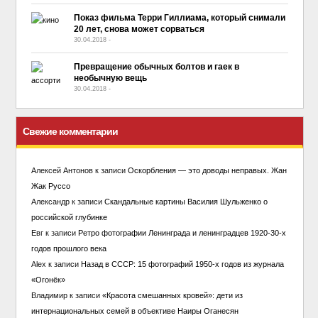
Показ фильма Терри Гиллиама, который снимали
20 лет, снова может сорваться
30.04.2018
-
No Comment
Превращение обычных болтов и гаек в
необычную вещь
30.04.2018
-
No Comment
Свежие комментарии
Алексей Антонов
к записи
Оскорбления — это доводы неправых. Жан
Жак Руссо
Александр
к записи
Скандальные картины Василия Шульженко о
российской глубинке
Евг
к записи
Ретро фотографии Ленинграда и ленинградцев 1920-30-х
годов прошлого века
Alex
к записи
Назад в СССР: 15 фотографий 1950-х годов из журнала
«Огонёк»
Владимир
к записи
«Красота смешанных кровей»: дети из
интернациональных семей в объективе Наиры Оганесян