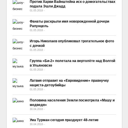
Против Харви Вайнштейна иск о домогательствах
подала Эшли Джадд
01.05.2018
-
No Comment
Фанаты раскрыли имя новорожденной дочери
Рапунцель
01.05.2018
-
No Comment
Игорь Николаев опубликовал трогательное фото
с дочкой
01.05.2018
-
No Comment
Группа «Би-2» полетала на вертолёте над Волгой
в Ульяновске
01.05.2018
-
No Comment
Латвия отправит на «Евровидение» правнучку
нациста-детоубийцы
01.05.2018
-
No Comment
Половина населения Земли посмотрела «Машу и
медведя»
30.04.2018
-
No Comment
Ума Турман сегодня празднует 48-летие
30.04.2018
-
No Comment