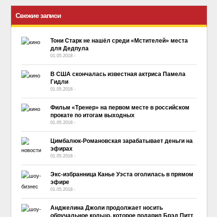
Свежие записи
Тони Старк не нашёл среди «Мстителей» места
для Дедпула
01.05.2018
-
No Comment
В США скончалась известная актриса Памела
Гидли
01.05.2018
-
No Comment
Фильм «Тренер» на первом месте в российском
прокате по итогам выходных
01.05.2018
-
No Comment
Цимбалюк-Романовская зарабатывает деньги на
эфирах
01.05.2018
-
No Comment
Экс-избранница Канье Уэста оголилась в прямом
эфире
01.05.2018
-
No Comment
Анджелина Джоли продолжает носить
обручальное кольцо, которое подарил Брэд Питт