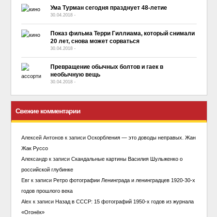
Ума Турман сегодня празднует 48-летие
30.04.2018
-
No Comment
Показ фильма Терри Гиллиама, который снимали
20 лет, снова может сорваться
30.04.2018
-
No Comment
Превращение обычных болтов и гаек в
необычную вещь
30.04.2018
-
No Comment
Свежие комментарии
Алексей Антонов
к записи
Оскорбления — это доводы неправых. Жан
Жак Руссо
Александр
к записи
Скандальные картины Василия Шульженко о
российской глубинке
Евг
к записи
Ретро фотографии Ленинграда и ленинградцев 1920-30-х
годов прошлого века
Alex
к записи
Назад в СССР: 15 фотографий 1950-х годов из журнала
«Огонёк»