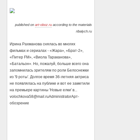
published on
art-oboz.ru
according to the materials
ribalych.ru
Ирина Рахманова снялась во многих
фильмах и сериалах - «Жара», «Брат-2»,
«Питер FM», «Виола Тараканова»,
«Батальон». Но, пожалуй, больше всего она
запомнилась зрителям по роли Белоснежки
из '9 роты'. Долгое время 36-летняя актриса
не появлялась на публике и вот ее заметили
на премьере картины 'Новые елки' в...
volochkova58@mail.ru
Administrator
Арт-
обозрение