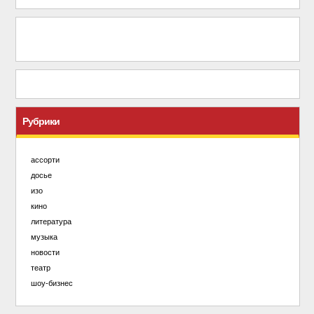
Рубрики
ассорти
досье
изо
кино
литература
музыка
новости
театр
шоу-бизнес