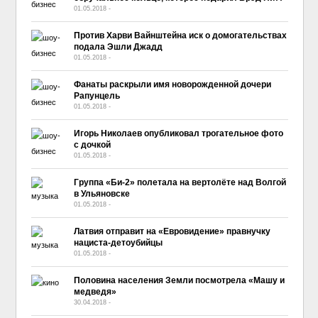
01.05.2018
-
No Comment
Против Харви Вайнштейна иск о домогательствах
подала Эшли Джадд
01.05.2018
-
No Comment
Фанаты раскрыли имя новорожденной дочери
Рапунцель
01.05.2018
-
No Comment
Игорь Николаев опубликовал трогательное фото
с дочкой
01.05.2018
-
No Comment
Группа «Би-2» полетала на вертолёте над Волгой
в Ульяновске
01.05.2018
-
No Comment
Латвия отправит на «Евровидение» правнучку
нациста-детоубийцы
01.05.2018
-
No Comment
Половина населения Земли посмотрела «Машу и
медведя»
30.04.2018
-
No Comment