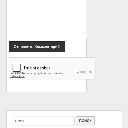
«
Неухоженная Ким
В сети появился
Кардашьян показала
второй трейлер «Мира
грибок на ногтях
юрского периода-2»
»