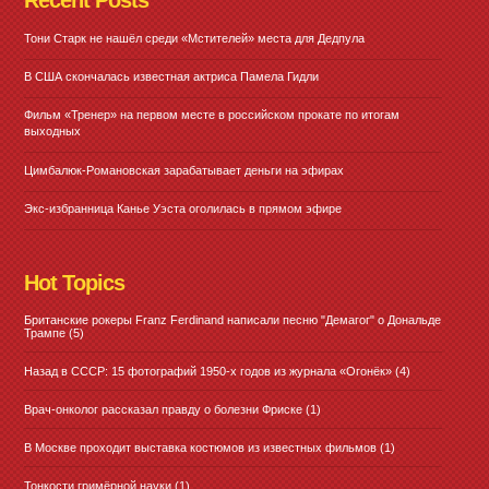
Recent Posts
Тони Старк не нашёл среди «Мстителей» места для Дедпула
В США скончалась известная актриса Памела Гидли
Фильм «Тренер» на первом месте в российском прокате по итогам
выходных
Цимбалюк-Романовская зарабатывает деньги на эфирах
Экс-избранница Канье Уэста оголилась в прямом эфире
Hot Topics
Британские рокеры Franz Ferdinand написали песню "Демагог" о Дональде
Трампе
(5)
Назад в СССР: 15 фотографий 1950-х годов из журнала «Огонёк»
(4)
Врач-онколог рассказал правду о болезни Фриске
(1)
В Москве проходит выставка костюмов из известных фильмов
(1)
Тонкости гримёрной науки
(1)