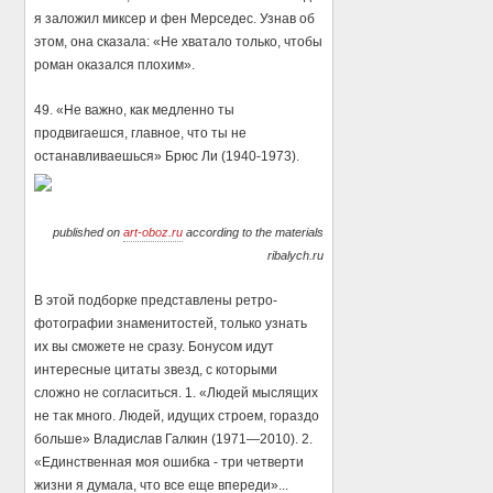
я заложил миксер и фен Мерседес. Узнав об
этом, она сказала: «Не хватало только, чтобы
роман оказался плохим».
49. «Не важно, как медленно ты
продвигаешся, главное, что ты не
останавливаешься» Брюс Ли (1940-1973).
published on
art-oboz.ru
according to the materials
ribalych.ru
В этой подборке представлены ретро-
фотографии знаменитостей, только узнать
их вы сможете не сразу. Бонусом идут
интересные цитаты звезд, с которыми
сложно не согласиться. 1. «Людей мыслящих
не так много. Людей, идущих строем, гораздо
больше» Владислав Галкин (1971—2010). 2.
«Единственная моя ошибка - три четверти
жизни я думала, что все еще впереди»...