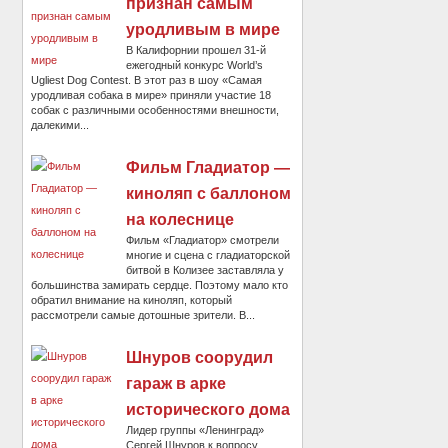
признан самым
уродливым в мире
В Калифорнии прошел 31-й
ежегодный конкурс World’s
Ugliest Dog Contest. В этот раз в шоу «Самая
уродливая собака в мире» приняли участие 18
собак с различными особенностями внешности,
далекими...
Фильм Гладиатор —
киноляп с баллоном
на колеснице
Фильм «Гладиатор» смотрели
многие и сцена с гладиаторской
битвой в Колизее заставляла у
большинства замирать сердце. Поэтому мало кто
обратил внимание на киноляп, который
рассмотрели самые дотошные зрители. В...
Шнуров соорудил
гараж в арке
исторического дома
Лидер группы «Ленинград»
Сергей Шнуров к вопросу