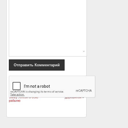
«
Эллисон Мэк
Артист Василий
неоднократно
Мищенко высказался
пыталась превратить
о смерти Нины
Эмму Уотсон в секс-
Дорошиной
»
рабыню