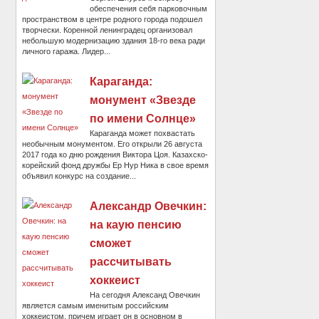
обеспечения себя парковочным
пространством в центре родного города подошел
творчески. Коренной ленинградец организовал
небольшую модернизацию здания 18-го века ради
личного гаража. Лидер...
Караганда:
монумент «Звезде
по имени Солнце»
Караганда может похвастать
необычным монументом. Его открыли 26 августа
2017 года ко дню рождения Виктора Цоя. Казахско-
корейский фонд дружбы Ер Нур Ника в свое время
объявил конкурс на создание...
Александр Овечкин:
на каую пенсию
сможет
рассчитывать
хоккеист
На сегодня Александ Овечкин
является самым именитым российским
хоккеистом, причем играет он в основном в