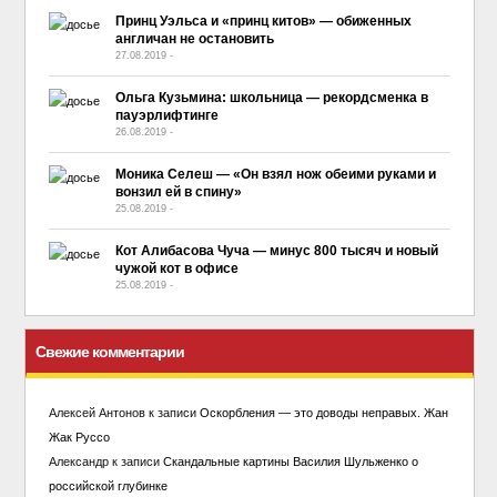
Принц Уэльса и «принц китов» — обиженных
англичан не остановить
27.08.2019
-
No Comment
Ольга Кузьмина: школьница — рекордсменка в
пауэрлифтинге
26.08.2019
-
No Comment
Моника Селеш — «Он взял нож обеими руками и
вонзил ей в спину»
25.08.2019
-
No Comment
Кот Алибасова Чуча — минус 800 тысяч и новый
чужой кот в офисе
25.08.2019
-
No Comment
Свежие комментарии
Алексей Антонов
к записи
Оскорбления — это доводы неправых. Жан
Жак Руссо
Александр
к записи
Скандальные картины Василия Шульженко о
российской глубинке