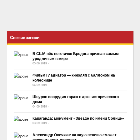
Свежие записи
В США пёс по кличке Бродяга признан самым
уродливым в мире
05.09.2019
-
No Comment
Фильм Гладиатор — киноляп с баллоном на
колеснице
04.09.2019
-
No Comment
Шнуров соорудил гараж в арке исторического
дома
04.09.2019
-
No Comment
Караганда: монумент «Звезде по имени Солнце»
03.09.2019
-
No Comment
Александр Овечкин: на каую пенсию сможет
рассчитывать хоккеист