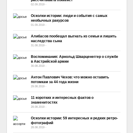
02.09.2019
-
No Comment
Осколки истории: люди и события с самых
необычных ракурсов
01.09.2019
-
No Comment
Алибасов пообещал выгнать из семьи и лишить
наследства сына
31.08.2019
-
No Comment
Воспоминания: Арнольд Шварценеггер о службе
в Австрийской армии
30.08.2019
-
No Comment
Антон Павлович Чехов: что можно оставить
потомкам за 44 года жизни
29.08.2019
-
No Comment
11 коротких и интересных фактов о
знаменитостях
28.08.2019
-
No Comment
Осколки истории: 59 интересных и редких ретро-
фотографий
28.08.2019
-
No Comment