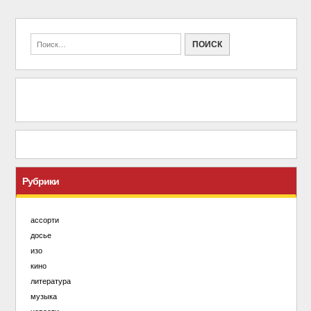
Рубрики
ассорти
досье
изо
кино
литература
музыка