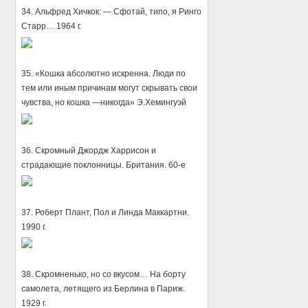
34. Альфред Хичкок: — Сфотай, типо, я Ринго
Старр… 1964 г.
35. «Кошка абсолютно искренна. Люди по
тем или иным причинам могут скрывать свои
чувства, но кошка —никогда» Э.Хемингуэй
36. Скромный Джордж Харрисон и
страдающие поклонницы. Британия. 60-е
37. Роберт Плант, Пол и Линда Маккартни.
1990 г.
38. Скромненько, но со вкусом… На борту
самолета, летящего из Берлина в Париж.
1929 г.