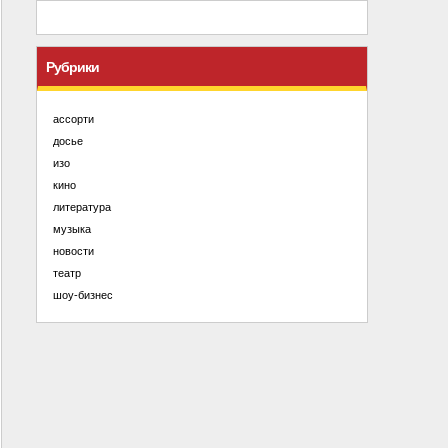
Рубрики
ассорти
досье
изо
кино
литература
музыка
новости
театр
шоу-бизнес