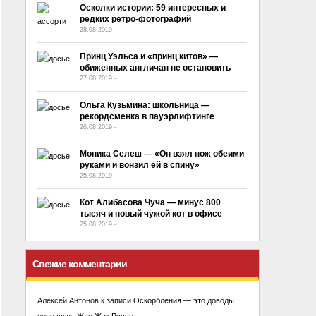
Осколки истории: 59 интересных и
редких ретро-фотографий
28.08.2019
-
No Comment
Принц Уэльса и «принц китов» —
обиженных англичан не остановить
27.08.2019
-
No Comment
Ольга Кузьмина: школьница —
рекордсменка в пауэрлифтинге
26.08.2019
-
No Comment
Моника Селеш — «Он взял нож обеими
руками и вонзил ей в спину»
25.08.2019
-
No Comment
Кот Алибасова Чуча — минус 800
тысяч и новый чужой кот в офисе
25.08.2019
-
No Comment
Свежие комментарии
Алексей Антонов
к записи
Оскорбления — это доводы
неправых. Жан Жак Руссо