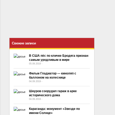
Свежие записи
В США пёс по кличке Бродяга признан
самым уродливым в мире
05.09.2019
-
No Comment
Фильм Гладиатор — киноляп с
баллоном на колеснице
04.09.2019
-
No Comment
Шнуров соорудил гараж в арке
исторического дома
04.09.2019
-
No Comment
Караганда: монумент «Звезде по
имени Солнце»