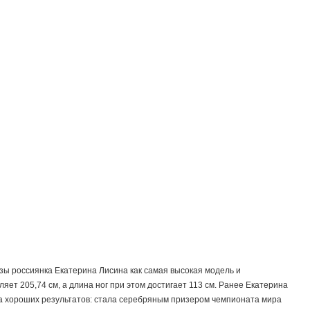
зы россиянка Екатерина Лисина как самая высокая модель и
яет 205,74 см, а длина ног при этом достигает 113 см. Ранее Екатерина
ла хороших результатов: стала серебряным призером чемпионата мира