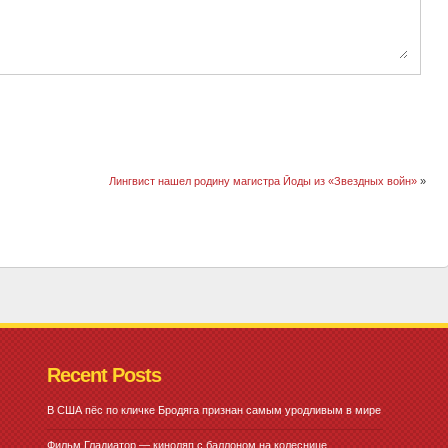
Лингвист нашел родину магистра Йоды из «Звездных войн»
»
Recent Posts
В США пёс по кличке Бродяга признан самым уродливым в мире
Фильм Гладиатор — киноляп с баллоном на колеснице