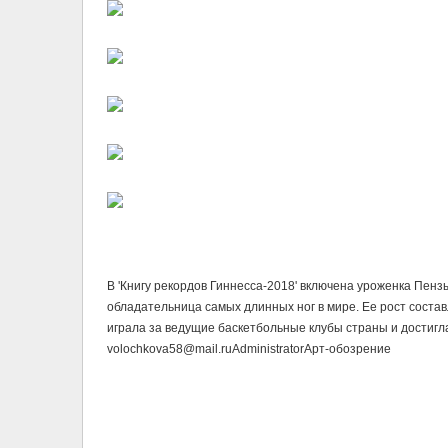
В 'Книгу рекордов Гиннесса-2018' включена уроженка Пенз
обладательница самых длинных ног в мире. Ее рост составл
играла за ведущие баскетбольные клубы страны и достигла
volochkova58@mail.ru
Administrator
Арт-обозрение