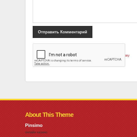
«
Курбан Омаров восхитился талантом жены, а Ольгу Бузову
назвал фриком
About This Theme
Pinsimo
онлайн казино