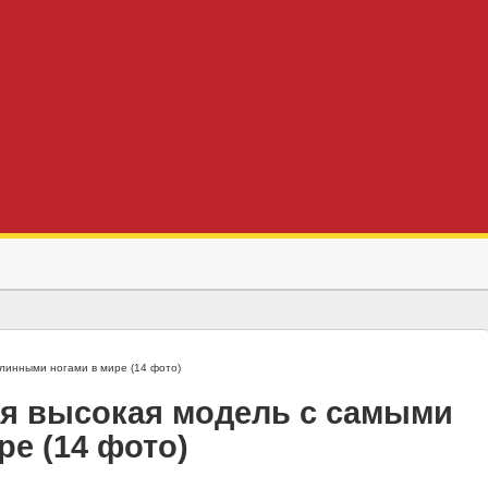
линными ногами в мире (14 фото)
ая высокая модель с самыми
е (14 фото)