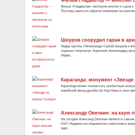
Фильм Гладиатор — киноляп с
Фильм «Гладиатор» смотрели многие и сцена с 
Поэтому мало кто обратил внимание на киноляп
Шнуров соорудил гараж в арк
Лидер группы «Ленинград» Сергей Шнуров к во
подошел творчески. Коренной ленинградец орга
Лидер...
Караганда: монумент «Звезде
Караганда может похвастать необычным монумен
корейский фонд дружбы Ер Нур Ника в свое вре
Александр Овечкин: на каую 
На сегодня Александ Овечкин является самым 
НХЛ. Недавно исследователи озаботились вопр
ждет...