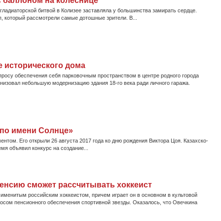
 баллоном на колеснице
гладиаторской битвой в Колизее заставляла у большинства замирать сердце.
, который рассмотрели самые дотошные зрители. В...
е исторического дома
просу обеспечения себя парковочным пространством в центре родного города
низовал небольшую модернизацию здания 18-го века ради личного гаража.
 по имени Солнце»
том. Его открыли 26 августа 2017 года ко дню рождения Виктора Цоя. Казахско-
мя объявил конкурс на создание...
пенсию сможет рассчитывать хоккеист
именитым российским хоккеистом, причем играет он в основном в культовой
осом пенсионного обеспечения спортивной звезды. Оказалось, что Овечкина