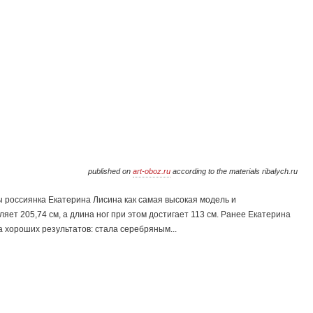
published on
art-oboz.ru
according to the materials ribalych.ru
ы россиянка Екатерина Лисина как самая высокая модель и
яет 205,74 см, а длина ног при этом достигает 113 см. Ранее Екатерина
 хороших результатов: стала серебряным...