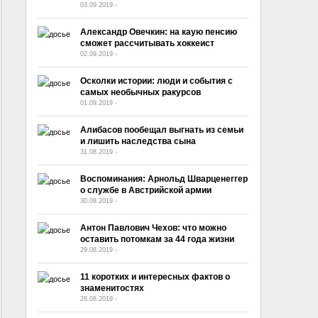
03.09.2019
-
No Comment
Александр Овечкин: на каую пенсию
сможет рассчитывать хоккеист
02.09.2019
-
No Comment
Осколки истории: люди и события с
самых необычных ракурсов
01.09.2019
-
No Comment
Алибасов пообещал выгнать из семьи
и лишить наследства сына
31.08.2019
-
No Comment
Воспоминания: Арнольд Шварценеггер
о службе в Австрийской армии
30.08.2019
-
No Comment
Антон Павлович Чехов: что можно
оставить потомкам за 44 года жизни
29.08.2019
-
No Comment
11 коротких и интересных фактов о
знаменитостях
28.08.2019
-
No Comment