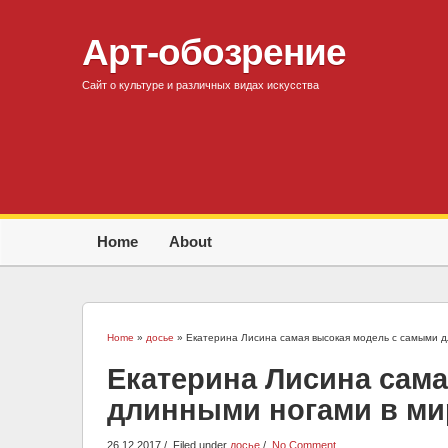
Арт-обозрение
Сайт о культуре и различных видах искусства
Home
About
Home
»
досье
» Екатерина Лисина самая высокая модель с самыми д
Екатерина Лисина сам
длинными ногами в мир
26.12.2017
Filed under
досье
No Comment