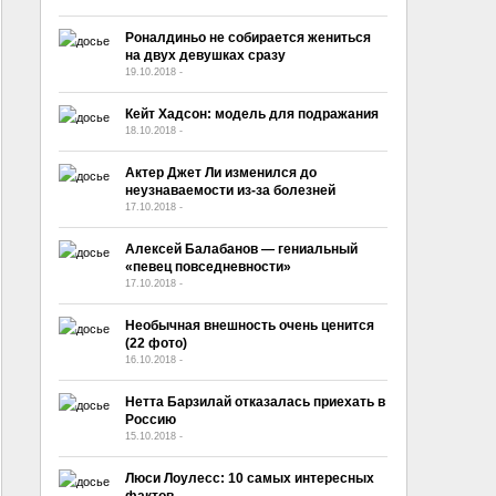
Роналдиньо не собирается жениться
на двух девушках сразу
19.10.2018
-
No Comment
Кейт Хадсон: модель для подражания
18.10.2018
-
No Comment
Актер Джет Ли изменился до
неузнаваемости из-за болезней
17.10.2018
-
No Comment
Алексей Балабанов — гениальный
«певец повседневности»
17.10.2018
-
No Comment
Необычная внешность очень ценится
(22 фото)
16.10.2018
-
No Comment
Нетта Барзилай отказалась приехать в
Россию
15.10.2018
-
No Comment
Люси Лоулесс: 10 самых интересных
фактов