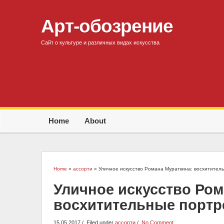
Арт-обозрение
Сайт о культуре и различных видах искусства
Home
About
Home
»
ассорти
» Уличное искусство Романа Мураткина: восхитител
Уличное искусство Ром
восхитительные портр
15.05.2017
Filed under
ассорти
No Comment