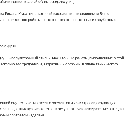
еобыкновенное в серый облик городских улиц.
ова Романа Мураткина, который известен под псевдонимом Remo,
но отличает его работы от творчества отечественных и зарубежных
oto.qip.ru
дку — «полувитражный стиль». Масштабные работы, выполненные в этой
асколько это трудоемкий, затратный и сложный, в плане технического
ru
енной ему технике: множество элементов и ярких красок, создающих
 разноцветных кусочков стекла, в результате чего изображение выглядит
ажным портретом издалека.