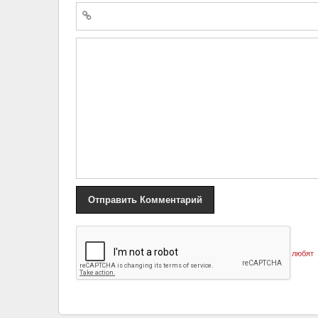
«
«Знаменитые и … голые»: фотографии «звёзд», которые любят
шокировать публику откровенными нарядами