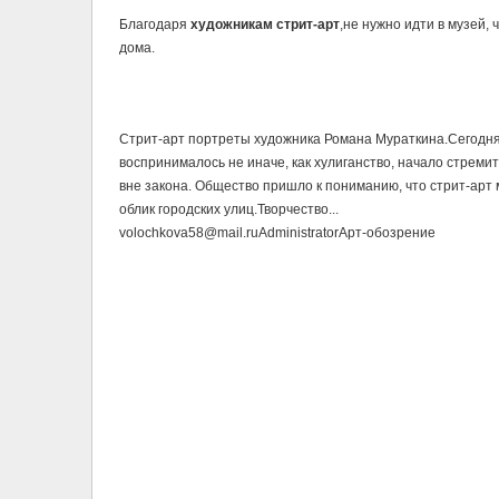
Благодаря
художникам стрит-арт
,не нужно идти в музей,
дома.
Стрит-арт портреты художника Романа Мураткина.Сегодня в
воспринималось не иначе, как хулиганство, начало стреми
вне закона. Общество пришло к пониманию, что стрит-арт 
облик городских улиц.Творчество...
volochkova58@mail.ru
Administrator
Арт-обозрение