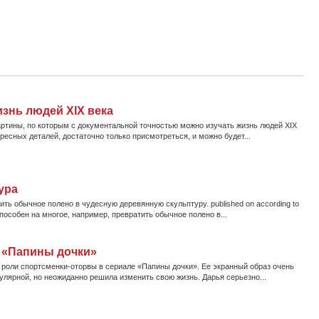
изнь людей XIX века
ртины, по которым с документальной точностью можно изучать жизнь людей XIX
ресных деталей, достаточно только присмотреться, и можно будет...
ура
ть обычное полено в чудесную деревянную скульптуру. published on according to
способен на многое, например, превратить обычное полено в...
 «Папины дочки»
 роли спортсменки-оторвы в сериале «Папины дочки». Ее экранный образ очень
лярной, но неожиданно решила изменить свою жизнь. Дарья серьезно...