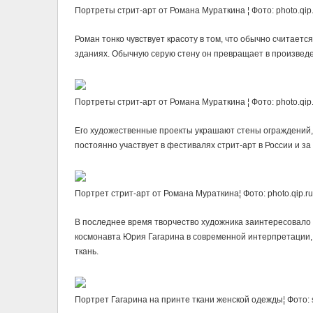
Портреты стрит-арт от Романа Мураткина ¦ Фото: photo.qip.
Роман тонко чувствует красоту в том, что обычно считает
зданиях. Обычную серую стену он превращает в произведе
Портреты стрит-арт от Романа Мураткина ¦ Фото: photo.qip.
Его художественные проекты украшают стены ограждений, д
постоянно участвует в фестивалях стрит-арт в России и за
Портрет стрит-арт от Романа Мураткина¦ Фото: photo.qip.ru
В последнее время творчество художника заинтересовало
космонавта Юрия Гагарина в современной интерпретации,
ткань.
Портрет Гагарина на принте ткани женской одежды¦ Фото: s