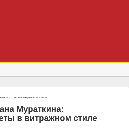
ьные портреты в витражном стиле
ана Мураткина:
еты в витражном стиле