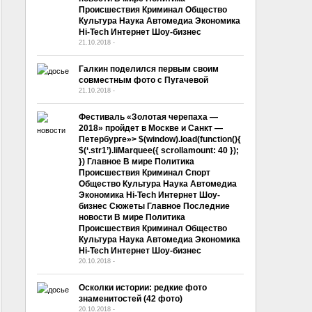
Происшествия Криминал Общество
Культура Наука Автомедиа Экономика
Hi-Tech Интернет Шоу-бизнес
21.10.2018
-
No Comment
Галкин поделился первым своим
совместным фото с Пугачевой
21.10.2018
-
No Comment
Фестиваль «Золотая черепаха —
2018» пройдет в Москве и Санкт —
Петербурге»> $(window).load(function(){
$(‘.str1’).liMarquee({ scrollamount: 40 });
}) Главное В мире Политика
Происшествия Криминал Спорт
Общество Культура Наука Автомедиа
Экономика Hi-Tech Интернет Шоу-
бизнес Сюжеты Главное Последние
новости В мире Политика
Происшествия Криминал Общество
Культура Наука Автомедиа Экономика
Hi-Tech Интернет Шоу-бизнес
20.10.2018
-
No Comment
Осколки истории: редкие фото
знаменитостей (42 фото)
20.10.2018
-
No Comment