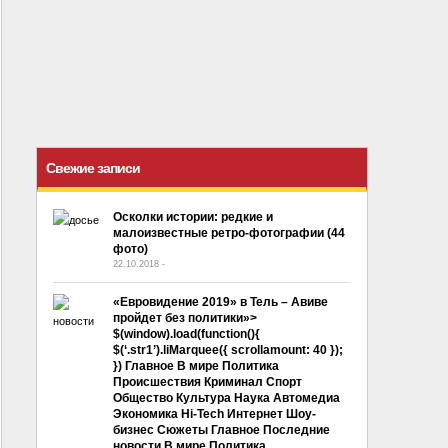
Свежие записи
Осколки истории: редкие и
малоизвестные ретро-фотографии (44
фото)
22.10.2018
-
No Comment
«Евровидение 2019» в Тель – Авиве
пройдет без политики»>
$(window).load(function(){
$(‘.str1’).liMarquee({ scrollamount: 40 });
}) Главное В мире Политика
Происшествия Криминал Спорт
Общество Культура Наука Автомедиа
Экономика Hi-Tech Интернет Шоу-
бизнес Сюжеты Главное Последние
новости В мире Политика