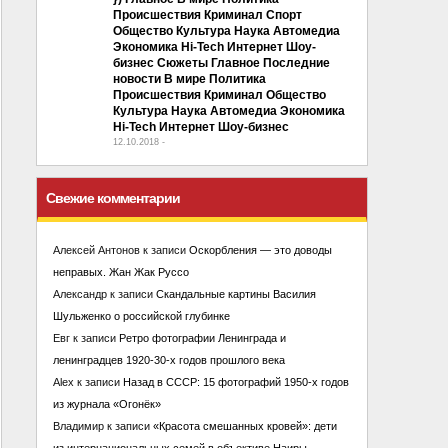
Происшествия Криминал Спорт
Общество Культура Наука Автомедиа
Экономика Hi-Tech Интернет Шоу-
бизнес Сюжеты Главное Последние
новости В мире Политика
Происшествия Криминал Общество
Культура Наука Автомедиа Экономика
Hi-Tech Интернет Шоу-бизнес
12.10.2018
-
No Comment
Свежие комментарии
Алексей Антонов
к записи
Оскорбления — это доводы
неправых. Жан Жак Руссо
Александр
к записи
Скандальные картины Василия
Шульженко о российской глубинке
Евг
к записи
Ретро фотографии Ленинграда и
ленинградцев 1920-30-х годов прошлого века
Alex
к записи
Назад в СССР: 15 фотографий 1950-х годов
из журнала «Огонёк»
Владимир
к записи
«Красота смешанных кровей»: дети
из интернациональных семей в объективе Наиры