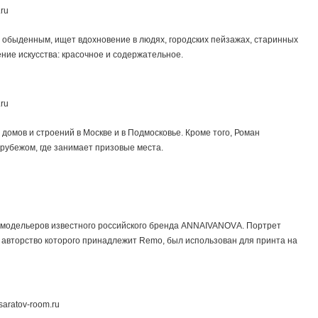
ru
ся обыденным, ищет вдохновение в людях, городских пейзажах, старинных
ние искусства: красочное и содержательное.
ru
омов и строений в Москве и в Подмосковье. Кроме того, Роман
 рубежом, где занимает призовые места.
 модельеров известного российского бренда ANNAIVANOVА. Портрет
 авторство которого принадлежит Remo, был использован для принта на
aratov-room.ru