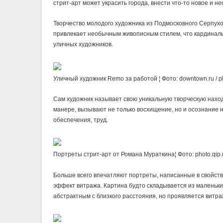
стрит-арт может украсить города, внести что-то новое и н
Творчество молодого художника из Подмосковного Серпух
привлекает необычным живописным стилем, что кардиналь
уличных художников.
Уличный художник Remo за работой ¦ Фото: downtown.ru / ph
Сам художник называет свою уникальную творческую нахо
манере, вызывают не только восхищение, но и осознание н
обеспечения, труд.
Портреты стрит-арт от Романа Мураткина¦ Фото: photo.qip.
Больше всего впечатляют портреты, написанные в свойств
эффект витража. Картина будто складывается из маленьких
абстрактным с близкого расстояния, но проявляется витр