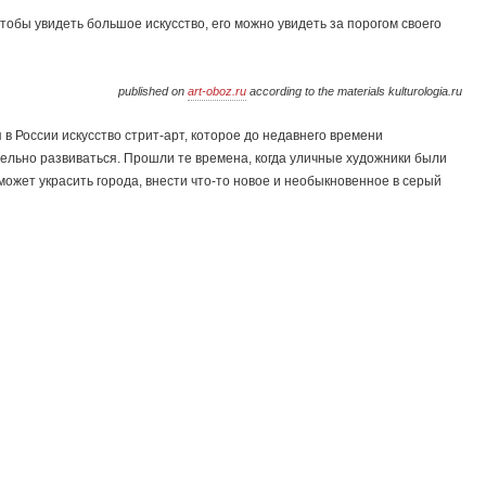
 чтобы увидеть большое искусство, его можно увидеть за порогом своего
published on
art-oboz.ru
according to the materials kulturologia.ru
 России искусство стрит-арт, которое до недавнего времени
тельно развиваться. Прошли те времена, когда уличные художники были
может украсить города, внести что-то новое и необыкновенное в серый