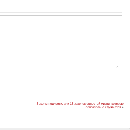
Законы подлости, или 15 закономерностей жизни, которые
обязательно случаются
»