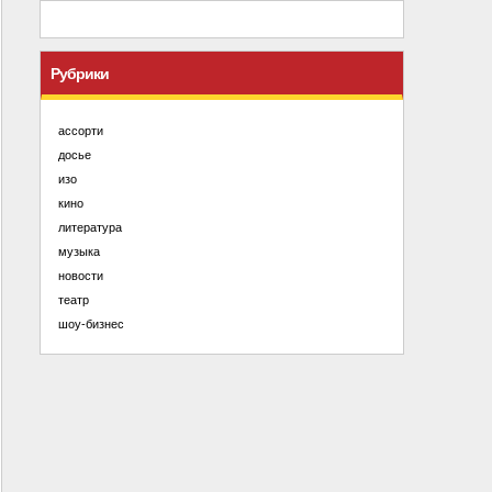
Рубрики
ассорти
досье
изо
кино
литература
музыка
новости
театр
шоу-бизнес