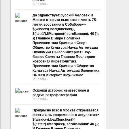
14.10.2018
-
No Comment
Да здравствует русский человек: в
Москве открыта выставка в честь 75-
летия восстания в Собиборе»>
$(window).load(function(){
$(‘.str1’).liMarquee({ scrollamount: 40 });
}) Главное В мире Политика
Происшествия Криминал Спорт
Общество Культура Наука Автомедиа
Экономика Hi-Tech Интернет Шоу-
бизнес Сюжеты Главное Последние
новости В мире Политика
Происшествия Криминал Общество
Культура Наука Автомедиа Экономика
Hi-Tech Интернет Шоу-бизнес
13.10.2018
-
No Comment
Осколки истории: неизвестные и
редкие ретрофотографии
13.10.2018
-
No Comment
Прекрасно всё: в Москве открывается
фестиваль современного искусства»>
$(window).load(function(){
$(‘.str1’).liMarquee({ scrollamount: 40 });
}) Главное В мире Политика