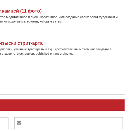
 камней (11 фото)
ство медитативное и очень креативное. Для создания своих работ художники и
мни и другие материалы, которые затем...
изыски стрит-арта
рисовки, уличные трафареты и т.д. В результате мы можем наслаждаться
тарых стенах домов. published on according to...