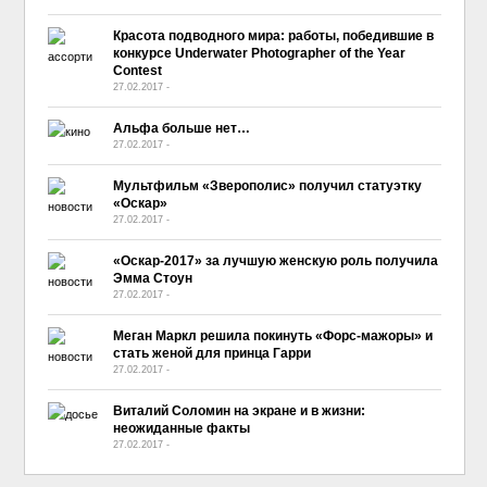
Красота подводного мира: работы, победившие в
конкурсе Underwater Photographer of the Year
Contest
27.02.2017
-
No Comment
Альфа больше нет…
27.02.2017
-
No Comment
Мультфильм «Зверополис» получил статуэтку
«Оскар»
27.02.2017
-
No Comment
«Оскар-2017» за лучшую женскую роль получила
Эмма Стоун
27.02.2017
-
No Comment
Меган Маркл решила покинуть «Форс-мажоры» и
стать женой для принца Гарри
27.02.2017
-
No Comment
Виталий Соломин на экране и в жизни:
неожиданные факты
27.02.2017
-
No Comment