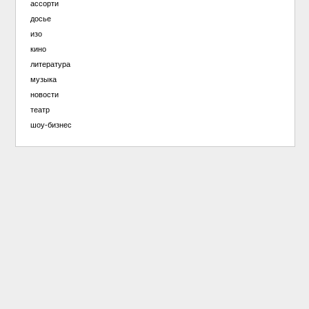
ассорти
досье
изо
кино
литература
музыка
новости
театр
шоу-бизнес