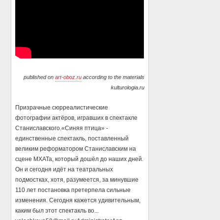
published on
art-oboz.ru
according to the materials
kulturologia.ru
Призрачные сюрреалистические
фотографии актёров, игравших в спектакле
Станиславского.«Синяя птица» -
единственные спектакль, поставленный
великим реформатором Станиславским на
сцене МХАТа, который дошёл до наших дней.
Он и сегодня идёт на театральных
подмостках, хотя, разумеется, за минувшие
110 лет постановка претерпела сильные
изменения. Сегодня кажется удивительным,
каким был этот спектакль во...