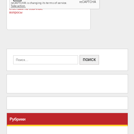
открыток с
экране и в жизни:
нестандартными
неожиданные факты
»
ответами на обычные
вопросы
Рубрики