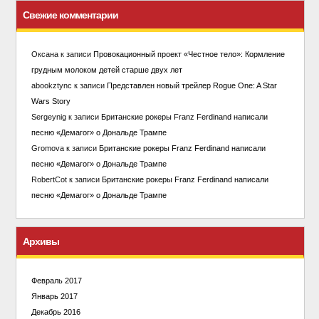
Свежие комментарии
Оксана
к записи
Провокационный проект «Честное тело»: Кормление
грудным молоком детей старше двух лет
abookztync
к записи
Представлен новый трейлер Rogue One: A Star
Wars Story
Sergeynig
к записи
Британские рокеры Franz Ferdinand написали
песню «Демагог» о Дональде Трампе
Gromova
к записи
Британские рокеры Franz Ferdinand написали
песню «Демагог» о Дональде Трампе
RobertCot
к записи
Британские рокеры Franz Ferdinand написали
песню «Демагог» о Дональде Трампе
Архивы
Февраль 2017
Январь 2017
Декабрь 2016