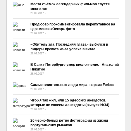
Места съёмок легендарных фильмов спустя
много лет
28.02.2017
-
No Comment
Продюсер прокомментировала перепутанное на
церемонии «Оскар» фото
28.02.2017
-
No Comment
«Обитель зла. Последняя глава» выбился в
лидеры проката из-за успеха в Китае
28.02.2017
-
No Comment
В Санкт-Петербурге умер виолончелист Анатолий
Никитин
28.02.2017
-
No Comment
Самые влиятельные люди мира: версия Forbes
28.02.2017
-
No Comment
Чтоб я так жил, или 15 одесских анекдотов,
которые не совсем и анекдоты (выпуск №34)
28.02.2017
-
No Comment
20 чёрно-белых ретро фотографий из жизни
португальских рыбаков
27.02.2017
-
No Comment