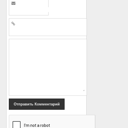
«
15 забавных
Виталий Соломин на