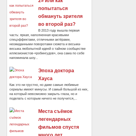
2» или как
попытаться
обмануть зрителя
во второй раз?
В 2013 году вышла первая
часть: яркая, наполненная красивыми
спецэффектами, отличными актёрами,
неожиданными поворотами сюжета и весьма-
весьма любопытной идеей о тайном сообществе
иллюзионистов-«робингудов», она сама по себе
напоминала шоу...
Эпоха доктора
Хауса
Как это ни грустно, но даже самые любимые
сериалы имеют минусы. И самый большой из них,
на который невозможно закрыть глаза, но и
поделать с которым ничего не получится,...
Места съёмок
легендарных
фильмов спустя
много лет