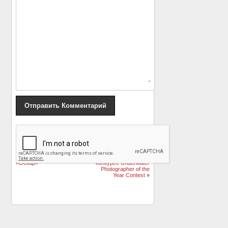
«
Мультфильм
Красота подводного
«Зверополис»
мира: работы,
получил статуэтку
победившие в
«Оскар»
конкурсе Underwater
Photographer of the
Year Contest
»