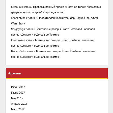
Оксана
к записи
Провокационный проект «Честное тело»: Кормление
грудным молоком детей старше двух лет
abookztync
к записи
Представлен новый трейлер Rogue One: A Star
Wars Story
Sergeynig
к записи
Британские рокеры Franz Ferdinand написали
песню «Демагог» о Дональде Трампе
Gromova
к записи
Британские рокеры Franz Ferdinand написали
песню «Демагог» о Дональде Трампе
RobertCot
к записи
Британские рокеры Franz Ferdinand написали
песню «Демагог» о Дональде Трампе
Архивы
Июль 2017
Июнь 2017
Май 2017
Апрель 2017
Март 2017