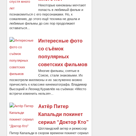
Некоторые киноманы мечтают
попасть в любимый фильм и
познакомиться с его персонажами. Но, к
сожалению, до этого ещё техника не дошла и
любимые фильмы до сих пор продолжают
оставаться...
Интересные фото
со съёмок
популярных
советских фильмов
Многие фильмы, снятые в
Союзе, стали знаковыми. Их
посмотрели миллионы и их заслуженно можно
причислить к классике кинематографа. Владимир
Высоцкий и Леонид Куравлёв на съёмках «Место
встречи изменить нельзя»...
Актёр Питер
Капальди покинет
сериал “Доктор Кто”
Шотландский актер и режиссер
Питер Капальди в скором времени покинет сериал