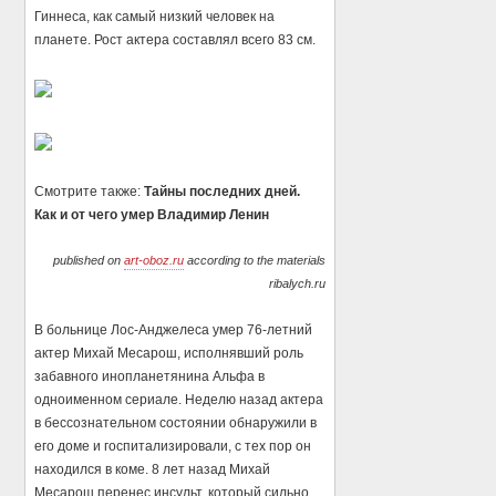
Гиннеса, как самый низкий человек на
планете. Рост актера составлял всего 83 см.
Смотрите также:
Тайны последних дней.
Как и от чего умер Владимир Ленин
published on
art-oboz.ru
according to the materials
ribalych.ru
В больнице Лос-Анджелеса умер 76-летний
актер Михай Месарош, исполнявший роль
забавного инопланетянина Альфа в
одноименном сериале. Неделю назад актера
в бессознательном состоянии обнаружили в
его доме и госпитализировали, с тех пор он
находился в коме. 8 лет назад Михай
Месарош перенес инсульт, который сильно