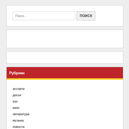
Рубрики
ассорти
досье
изо
кино
литература
музыка
новости