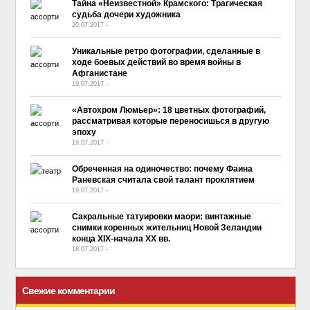
Тайна «Неизвестной» Крамского: Трагическая
судьба дочери художника
20.07.2017
-
No Comment
Уникальные ретро фотографии, сделанные в
ходе боевых действий во время войны в
Афганистане
19.07.2017
-
No Comment
«Автохром Люмьер»: 18 цветных фотографий,
рассматривая которые переносишься в другую
эпоху
19.07.2017
-
No Comment
Обреченная на одиночество: почему Фаина
Раневская считала свой талант проклятием
19.07.2017
-
No Comment
Сакральные татуировки маори: винтажные
снимки коренных жительниц Новой Зеландии
конца XIX-начала ХХ вв.
18.07.2017
-
No Comment
Свежие комментарии