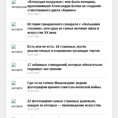
«Влекущая колдунья»: кем была женщина,
вдохновившая Александра Блока на создание
стихотворного цикла «Кармен»
22.07.2017
-
No Comment
История грандиозного скандала с «большими
глазами», или одна из самых великих афер в
искусстве XX века
22.07.2017
-
No Comment
Есть или не есть: 18 странных, жутко
реалистичных и откровенно пугающих тортов
21.07.2017
-
No Comment
17 забавных совпадений, которые обязательно
поднимут настроение
21.07.2017
-
No Comment
Где-то на сопках Маньчжурии: редкие
фотографии времён советско-японской войны
20.07.2017
-
No Comment
22 фотографии самых странных деревьев,
каждое из которых — произведение искусства
20.07.2017
-
No Comment