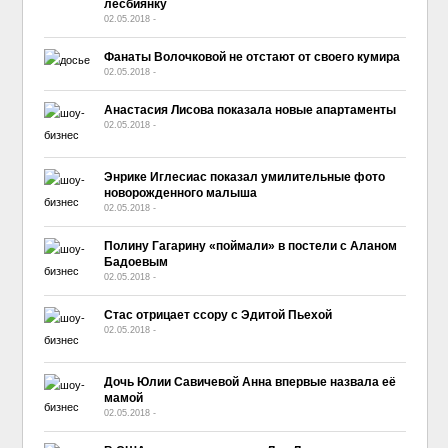
лесбиянку
02.05.2018
-
No Comment
Фанаты Волочковой не отстают от своего кумира
02.05.2018
-
No Comment
Анастасия Лисова показала новые апартаменты
02.05.2018
-
No Comment
Энрике Иглесиас показал умилительные фото
новорожденного малыша
02.05.2018
-
No Comment
Полину Гагарину «поймали» в постели с Аланом
Бадоевым
02.05.2018
-
No Comment
Стас отрицает ссору с Эдитой Пьехой
02.05.2018
-
No Comment
Дочь Юлии Савичевой Анна впервые назвала её
мамой
02.05.2018
-
No Comment