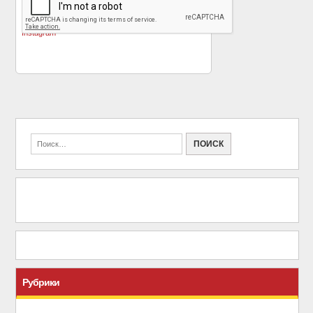
«
Рита Ора снова
Алексей Воробьев
соблазняет
покоряет Голливуд
»
поклонников в
Instagram
Рубрики