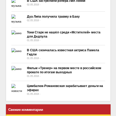
В США застрелили рэпера Лил Лонни
02.05.2018
-
No Comment
Дуа Липа получила травму в Баку
02.05.2018
-
No Comment
Тони Старк не нашёл среди «Мстителей» места
для Дедпула
01.05.2018
-
No Comment
В США скончалась известная актриса Памела
Гидли
01.05.2018
-
No Comment
Фильм «Тренер» на первом месте в российском
прокате по итогам выходных
01.05.2018
-
No Comment
Цимбалюк-Романовская зарабатывает деньги на
эфирах
01.05.2018
-
No Comment
Свежие комментарии