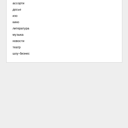
ассорти
досье
изо
кино
литература
музыка
новости
театр
шоу-бизнес