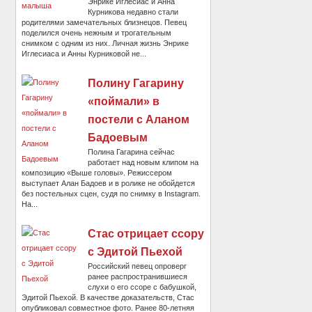
Энрике Иглесиас и Анна
Курникова недавно стали
родителями замечательных близнецов. Певец
поделился очень нежным и трогательным
снимком с одним из них. Личная жизнь Энрике
Иглесиаса и Анны Курниковой не...
Полину Гагарину
«поймали» в
постели с Аланом
Бадоевым
Полина Гагарина сейчас
работает над новым клипом на
композицию «Выше головы». Режиссером
выступает Алан Бадоев и в ролике не обойдется
без постельных сцен, судя по снимку в Instagram.
На...
Стас отрицает ссору
с Эдитой Пьехой
Российский певец опроверг
ранее распространившиеся
слухи о его ссоре с бабушкой,
Эдитой Пьехой. В качестве доказательств, Стас
опубликовал совместное фото. Ранее 80-летняя