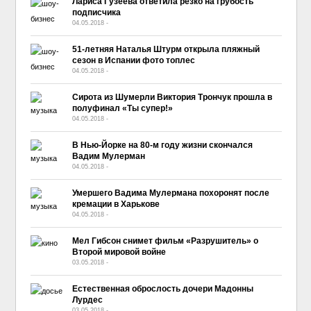
Лариса Гузеева ответила резко на грубость
подписчика
04.05.2018
-
No Comment
51-летняя Наталья Штурм открыла пляжный
сезон в Испании фото топлес
04.05.2018
-
No Comment
Сирота из Шумерли Виктория Трончук прошла в
полуфинал «Ты супер!»
04.05.2018
-
No Comment
В Нью-Йорке на 80-м году жизни скончался
Вадим Мулерман
04.05.2018
-
No Comment
Умершего Вадима Мулермана похоронят после
кремации в Харькове
04.05.2018
-
No Comment
Мел Гибсон снимет фильм «Разрушитель» о
Второй мировой войне
03.05.2018
-
No Comment
Естественная оброслость дочери Мадонны
Лурдес
03.05.2018
-
No Comment