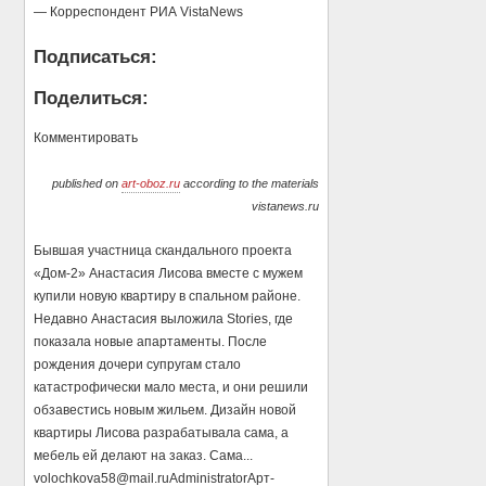
— Корреспондент РИА VistaNews
Подписаться:
Поделиться:
Комментировать
published on
art-oboz.ru
according to the materials
vistanews.ru
Бывшая участница скандального проекта
«Дом-2» Анастасия Лисова вместе с мужем
купили новую квартиру в спальном районе.
Недавно Анастасия выложила Stories, где
показала новые апартаменты. После
рождения дочери супругам стало
катастрофически мало места, и они решили
обзавестись новым жильем. Дизайн новой
квартиры Лисова разрабатывала сама, а
мебель ей делают на заказ. Сама...
volochkova58@mail.ru
Administrator
Арт-