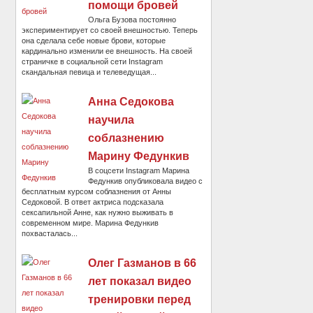
помощи бровей
Ольга Бузова постоянно
экспериментирует со своей внешностью. Теперь
она сделала себе новые брови, которые
кардинально изменили ее внешность. На своей
страничке в социальной сети Instagram
скандальная певица и телеведущая...
Анна Седокова
научила
соблазнению
Марину Федункив
В соцсети Instagram Марина
Федункив опубликовала видео с
бесплатным курсом соблазнения от Анны
Седоковой. В ответ актриса подсказала
сексапильной Анне, как нужно выживать в
современном мире. Марина Федункив
похвасталась...
Олег Газманов в 66
лет показал видео
тренировки перед