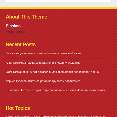
About This Theme
Pinsimo
онлайн казино
Recent Posts
Бузова кардинально изменила лицо при помощи бровей
Анна Седокова научила соблазнению Марину Федункив
Олег Газманов в 66 лет показал видео тренировки перед новой песней
Лариса Гузеева ответила резко на грубость подписчика
51-летняя Наталья Штурм открыла пляжный сезон в Испании фото топлес
Hot Topics
Британские рокеры Franz Ferdinand написали песню "Демагог" о Дональде