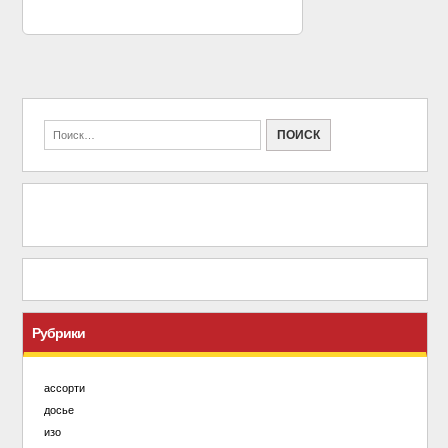
Рубрики
ассорти
досье
изо