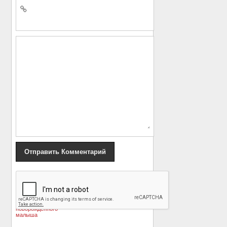
«
Энрике Иглесиас
Фанаты Волочковой не
показал
отстают от своего
умилительные фото
кумира
»
новорожденного
малыша