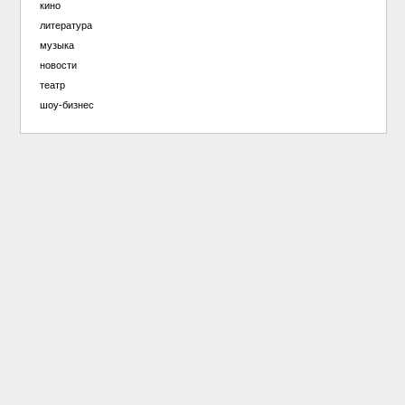
кино
литература
музыка
новости
театр
шоу-бизнес