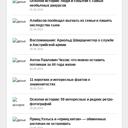
Осколки истории: люди и события с самых
необычных ракурсов
01.09.2019
-
No Comment
Алибасов пообещал выгнать из семьи и лишить
наследства сына
31.08.2019
-
No Comment
Воспоминания: Арнольд Шварценеггер о службе
в Австрийской армии
30.08.2019
-
No Comment
Антон Павлович Чехов: что можно оставить
потомкам за 44 года жизни
29.08.2019
-
No Comment
11 коротких и интересных фактов о
знаменитостях
28.08.2019
-
No Comment
Осколки истории: 59 интересных и редких ретро-
фотографий
28.08.2019
-
No Comment
Принц Уэльса и «принц китов» — обиженных
англичан не остановить
27.08.2019
-
No Comment