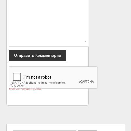
«
Ирина Безрукова
Марка Розовского
сообщила о
обвинили в
переживаниях в
домогательствах
»
момент смерти сына