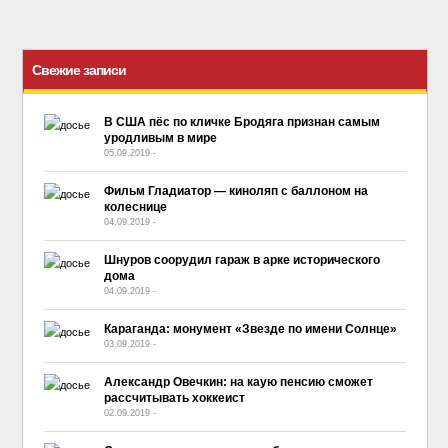
Свежие записи
В США пёс по кличке Бродяга признан самым
уродливым в мире
05.09.2019
-
No Comment
Фильм Гладиатор — киноляп с баллоном на
колеснице
04.09.2019
-
No Comment
Шнуров соорудил гараж в арке исторического
дома
04.09.2019
-
No Comment
Караганда: монумент «Звезде по имени Солнце»
03.09.2019
-
No Comment
Александр Овечкин: на каую пенсию сможет
рассчитывать хоккеист
02.09.2019
-
No Comment