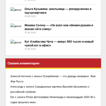
Ольга Кузьмина: школьница — рекордсменка в
пауэрлифтинге
26.08.2019
-
No Comment
Моника Селеш — «Он взял нож обеими руками и
вонзил ей в спину»
25.08.2019
-
No Comment
Кот Алибасова Чуча — минус 800 тысяч и новый
чужой кот в офисе
25.08.2019
-
No Comment
Свежие комментарии
Алексей Антонов
к записи
Оскорбления — это доводы неправых. Жан
Жак Руссо
Александр
к записи
Скандальные картины Василия Шульженко о
российской глубинке
Евг
к записи
Ретро фотографии Ленинграда и ленинградцев 1920-30-х
годов прошлого века