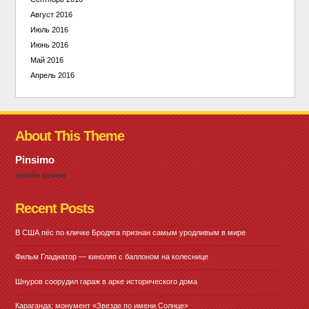
Август 2016
Июль 2016
Июнь 2016
Май 2016
Апрель 2016
About This Theme
Pinsimo
онлайн казино
Recent Posts
В США пёс по кличке Бродяга признан самым уродливым в мире
Фильм Гладиатор — киноляп с баллоном на колеснице
Шнуров соорудил гараж в арке исторического дома
Караганда: монумент «Звезде по имени Солнце»