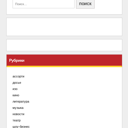
Рубрики
ассорти
досье
изо
кино
литература
музыка
новости
театр
шоу-бизнес