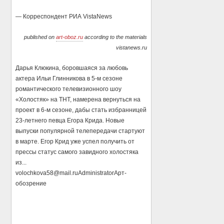
— Корреспондент РИА VistaNews
published on
art-oboz.ru
according to the materials
vistanews.ru
Дарья Клюкина, боровшаяся за любовь
актера Ильи Глинникова в 5-м сезоне
романтического телевизионного шоу
«Холостяк» на ТНТ, намерена вернуться на
проект в 6-м сезоне, дабы стать избранницей
23-летнего певца Егора Крида. Новые
выпуски популярной телепередачи стартуют
в марте. Егор Крид уже успел получить от
прессы статус самого завидного холостяка
из...
volochkova58@mail.ru
Administrator
Арт-
обозрение