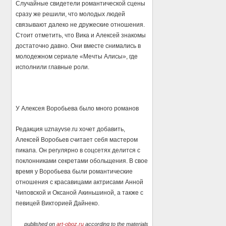
Случайные свидетели романтической сцены
сразу же решили, что молодых людей
связывают далеко не дружеские отношения.
Стоит отметить, что Вика и Алексей знакомы
достаточно давно. Они вместе снимались в
молодежном сериале «Мечты Алисы», где
исполнили главные роли.
У Алексея Воробьева было много романов
Редакция uznayvse.ru хочет добавить,
Алексей Воробьев считает себя мастером
пикапа. Он регулярно в соцсетях делится с
поклонниками секретами обольщения. В свое
время у Воробьева были романтические
отношения с красавицами актрисами Анной
Чиповской и Оксаной Акиньшиной, а также с
певицей Викторией Дайнеко.
published on
art-oboz.ru
according to the materials