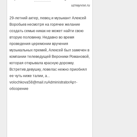
uznayvse.ru
29-летний актер, певец и музыкант Алексей
Воробьев несмотря на горячее желание
создать семью никак не может найти свою
вторую половинку. Недавно во время
проведения церемонии вручения
музыкальных премий, Алексей был замечен в
компании телеведущей Вероники Романовой,
которая открывала красную дорожку.
Встретив девушку, ловелас нежно приобнял
ее чуть ниже талии, а...
volochkova58@mail.ru
Administrator
Арт-
обозрение