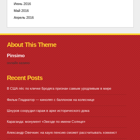
Июнь 2016
Май 2016
Апрель 2016
About This Theme
Pinsimo
онлайн казино
Recent Posts
В США пёс по кличке Бродяга признан самым уродливым в мире
Фильм Гладиатор — киноляп с баллоном на колеснице
Шнуров соорудил гараж в арке исторического дома
Караганда: монумент «Звезде по имени Солнце»
Александр Овечкин: на каую пенсию сможет рассчитывать хоккеист