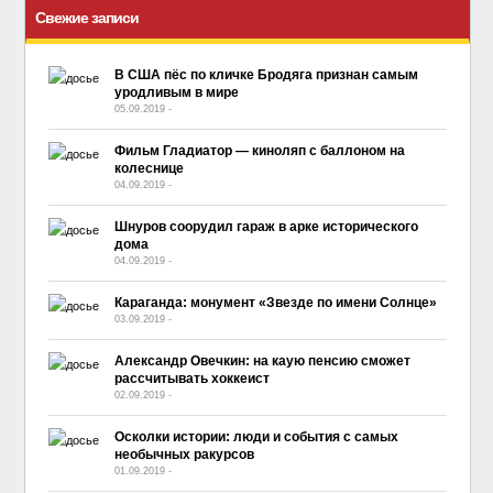
Свежие записи
В США пёс по кличке Бродяга признан самым
уродливым в мире
05.09.2019
-
No Comment
Фильм Гладиатор — киноляп с баллоном на
колеснице
04.09.2019
-
No Comment
Шнуров соорудил гараж в арке исторического
дома
04.09.2019
-
No Comment
Караганда: монумент «Звезде по имени Солнце»
03.09.2019
-
No Comment
Александр Овечкин: на каую пенсию сможет
рассчитывать хоккеист
02.09.2019
-
No Comment
Осколки истории: люди и события с самых
необычных ракурсов
01.09.2019
-
No Comment