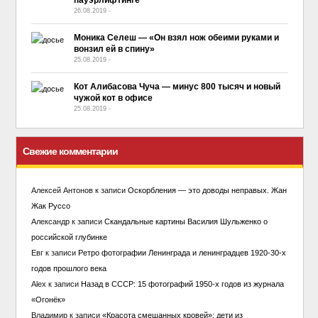
пауэрлифтинге
26.08.2019
-
No Comment
Моника Селеш — «Он взял нож обеими руками и
вонзил ей в спину»
25.08.2019
-
No Comment
Кот Алибасова Чуча — минус 800 тысяч и новый
чужой кот в офисе
25.08.2019
-
No Comment
Свежие комментарии
Алексей Антонов
к записи
Оскорбления — это доводы неправых. Жан
Жак Руссо
Александр
к записи
Скандальные картины Василия Шульженко о
российской глубинке
Евг
к записи
Ретро фотографии Ленинграда и ленинградцев 1920-30-х
годов прошлого века
Alex
к записи
Назад в СССР: 15 фотографий 1950-х годов из журнала
«Огонёк»
Владимир
к записи
«Красота смешанных кровей»: дети из