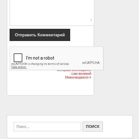
«
Галкин и Пугачева
«Живопись из камня»:
мило исполнили
Флорентийское
«Миллион алых роз»
мозаичное искусство,
которым восхищался
сам великий
Микеланджело
»