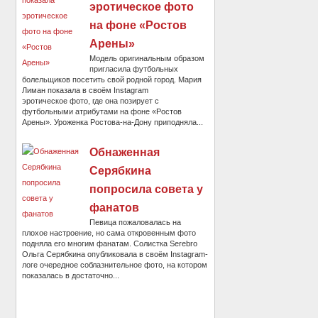
эротическое фото
на фоне «Ростов
Арены»
Модель оригинальным образом
пригласила футбольных
болельщиков посетить свой родной город. Мария
Лиман показала в своём Instagram
эротическое фото, где она позирует с
футбольными атрибутами на фоне «Ростов
Арены». Уроженка Ростова-на-Дону приподняла...
Обнаженная
Серябкина
попросила совета у
фанатов
Певица пожаловалась на
плохое настроение, но сама откровенным фото
подняла его многим фанатам. Солистка Serebro
Ольга Серябкина опубликовала в своём Instagram-
логе очередное соблазнительное фото, на котором
показалась в достаточно...