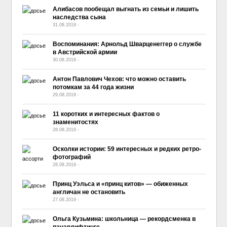
Алибасов пообещал выгнать из семьи и лишить
наследства сына
31.08.2019
-
No Comment
Воспоминания: Арнольд Шварценеггер о службе
в Австрийской армии
30.08.2019
-
No Comment
Антон Павлович Чехов: что можно оставить
потомкам за 44 года жизни
29.08.2019
-
No Comment
11 коротких и интересных фактов о
знаменитостях
28.08.2019
-
No Comment
Осколки истории: 59 интересных и редких ретро-
фотографий
28.08.2019
-
No Comment
Принц Уэльса и «принц китов» — обиженных
англичан не остановить
27.08.2019
-
No Comment
Ольга Кузьмина: школьница — рекордсменка в