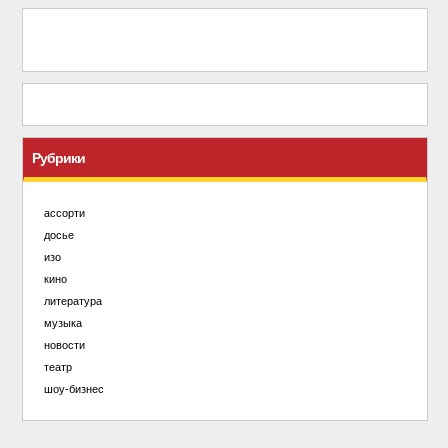
Рубрики
ассорти
досье
изо
кино
литература
музыка
новости
театр
шоу-бизнес