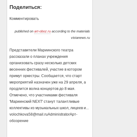
Поделиться:
Комментировать
published on
art-oboz.ru
according to the materials
vistanews.ru
Представители Мариинского театра
рассказали о планах учреждения
организовать сразу несколько детских
весенних фестивалей, участие в котором
примут оркестры. Сообщается, что старт
мероприятий назначен уже на 29 апреля, а
продлится волна концертов до 8 мая.
Отмечено, что участниками фестиваля
'Мариинский NEXT' станут талантливые
коллективы из музыкальных школ, лицеев и...
volochkova58@mail.ru
Administrator
Арт-
обозрение