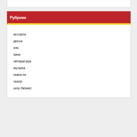
Рубрики
ассорти
досье
изо
кино
литература
музыка
новости
театр
шоу-бизнес