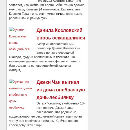
Голливуда Квентин Тарантино
заявляет, что компания Харви Вайнштейна должна
ему сумму больше $4 миллионов. Как заявляет
Квентин Тарантино, ему нужны отчисления такие
работы, как «Грайндхаус» —...
Данила Козловский
вновь оскандалился
Актёр и новоиспечённый
режиссёр Данила Козловский
вновь попал в очередной
скандал, будучи обвинённым в плагиате. По
некоторым данным, его новый фильм «Тренер»
был создан на основе индийской картины
«Индия,...
Джеки Чан выгнал
из дома внебрачную
дочь-лесбиянку
Этта У Чжолинь, внебрачная 18-
летняя дочь Джеки Чана,
рассказала, что родные не
поддерживают ее сексуальной ориентации, из-за
чего у нее проблемы с жильем. Сейчас она со
своей девушкой Энди...