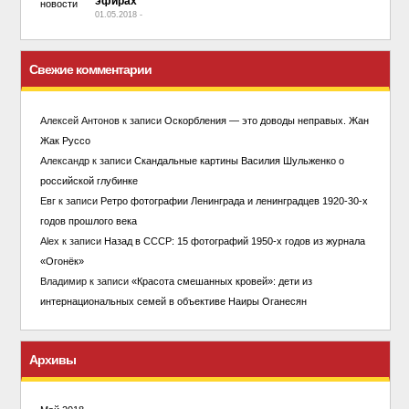
эфирах
01.05.2018
-
No Comment
Свежие комментарии
Алексей Антонов
к записи
Оскорбления — это доводы неправых. Жан
Жак Руссо
Александр
к записи
Скандальные картины Василия Шульженко о
российской глубинке
Евг
к записи
Ретро фотографии Ленинграда и ленинградцев 1920-30-х
годов прошлого века
Alex
к записи
Назад в СССР: 15 фотографий 1950-х годов из журнала
«Огонёк»
Владимир
к записи
«Красота смешанных кровей»: дети из
интернациональных семей в объективе Наиры Оганесян
Архивы