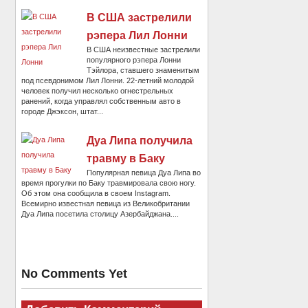
В США застрелили
рэпера Лил Лонни
В США неизвестные застрелили
популярного рэпера Лонни
Тэйлора, ставшего знаменитым
под псевдонимом Лил Лонни. 22-летний молодой
человек получил несколько огнестрельных
ранений, когда управлял собственным авто в
городе Джэксон, штат...
Дуа Липа получила
травму в Баку
Популярная певица Дуа Липа во
время прогулки по Баку травмировала свою ногу.
Об этом она сообщила в своем Instagram.
Всемирно известная певица из Великобритании
Дуа Липа посетила столицу Азербайджана....
No Comments Yet