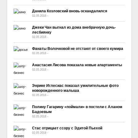
Данила Козловский вновь оскандалился
02.05.2018
-
No Comment
Джеки Чан выгнал из дома внебрачную дочь-
лесбиянку
02.05.2018
-
No Comment
Фанаты Волочковой не отстают от своего кумира
02.05.2018
-
No Comment
Анастасия Лисова показала новые апартаменты
02.05.2018
-
No Comment
Энрике Иглесиас показал умилительные фото
новорожденного малыша
02.05.2018
-
No Comment
Полину Гагарину «поймали» в постели с Аланом
Бадоевым
02.05.2018
-
No Comment
Стас отрицает ссору с Эдитой Пьехой
02.05.2018
-
No Comment