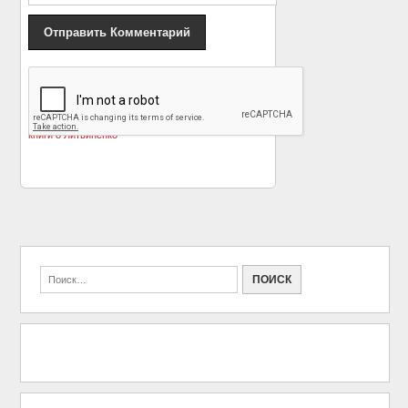
«
The Guardian: В
Превращение
Лондоне поставят
обычных болтов и гаек
пьесу по мотивам
в необычную вещь
»
книги о Литвиненко