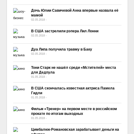
Дочь Юлии Савичевой Анна впервые назвала её
мамой
02.05.2018
-
No Comment
В США застрелили рэпера Лил Лонни
02.05.2018
-
No Comment
Дуа Липа получила травму в Баку
02.05.2018
-
No Comment
Тони Старк не нашёл среди «Мстителей» места
для Дедпула
01.05.2018
-
No Comment
В США скончалась известная актриса Памела
Гидли
01.05.2018
-
No Comment
Фильм «Тренер» на первом месте в российском
прокате по итогам выходных
01.05.2018
-
No Comment
Цимбалюк-Романовская зарабатывает деньги на