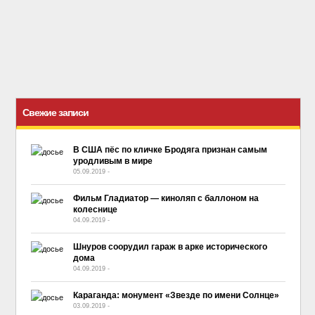
Свежие записи
В США пёс по кличке Бродяга признан самым
уродливым в мире
05.09.2019
-
No Comment
Фильм Гладиатор — киноляп с баллоном на
колеснице
04.09.2019
-
No Comment
Шнуров соорудил гараж в арке исторического
дома
04.09.2019
-
No Comment
Караганда: монумент «Звезде по имени Солнце»
03.09.2019
-
No Comment