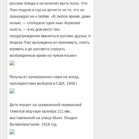
русские блюда и на коленях мыть полы. Что
Лэнг подала в суд на артиста за то, что он
принуждал ее к любви. «В любое время, даже
ночью, — сообщала одна нью–йоркская
газета, — в их дом могут без
предупреждения ввалиться русские друзья, и
бедная Лэнг вынуждена их принимать, поить,
кормить и до рассвета слушать
возбужденные крики на чужом языке».
Результат проигранного пари на исход
президентских выборов в США. 1948 г.
Дети играют на захваченной германской
тяжелой мортире калибра 211 мм.,
выставленной на улице Мэлл. Лондон.
Великобритания. 1918 год.