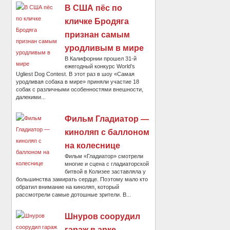
В США пёс по
кличке Бродяга
признан самым
уродливым в мире
В Калифорнии прошел 31-й
ежегодный конкурс World’s
Ugliest Dog Contest. В этот раз в шоу «Самая
уродливая собака в мире» приняли участие 18
собак с различными особенностями внешности,
далекими...
Фильм Гладиатор —
киноляп с баллоном
на колеснице
Фильм «Гладиатор» смотрели
многие и сцена с гладиаторской
битвой в Колизее заставляла у
большинства замирать сердце. Поэтому мало кто
обратил внимание на киноляп, который
рассмотрели самые дотошные зрители. В...
Шнуров соорудил
гараж в арке