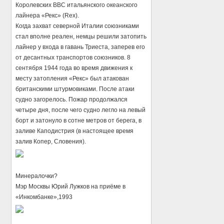
Королевских ВВС итальянского океанского
лайнера «Рекс» (Rex).
Когда захват северной Италии союзниками
стал вполне реален, немцы решили затопить
лайнер у входа в гавань Триеста, заперев его
от десантных транспортов союзников. 8
сентября 1944 года во время движения к
месту затопления «Рекс» был атакован
британскими штурмовиками. После атаки
судно загорелось. Пожар продолжался
четыре дня, после чего судно легло на левый
борт и затонуло в сотне метров от берега, в
заливе Каподистрия (в настоящее время
залив Копер, Словения).
Минералочки?
Мэр Москвы Юрий Лужков на приёме в
«Инкомбанке»,1993