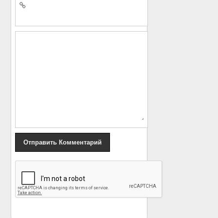
«
Майкл Джей Фокс: 28
Старые маленькие
лет борьбы с
друзья Сильвестра
паркинсоном
Сталлоне
»