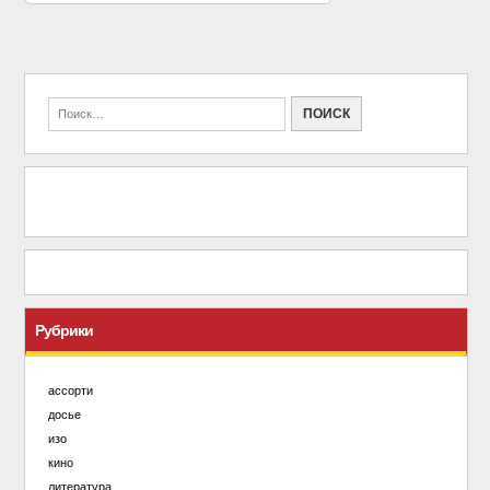
Рубрики
ассорти
досье
изо
кино
литература