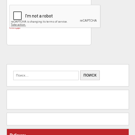
«
Известный актёр
15 фильмов, ремейк
Энтони Холл осуждён
которых круче
за нападение на
оригинала
»
соседа