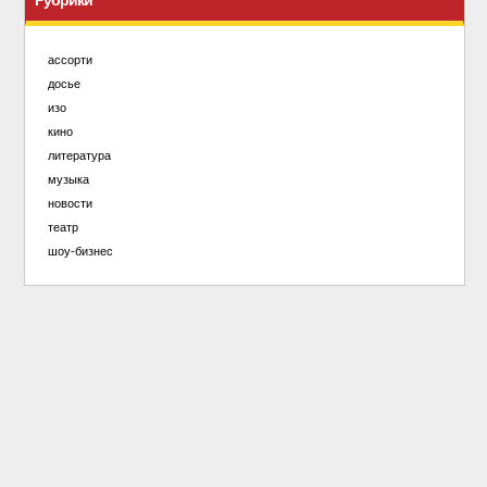
Рубрики
ассорти
досье
изо
кино
литература
музыка
новости
театр
шоу-бизнес