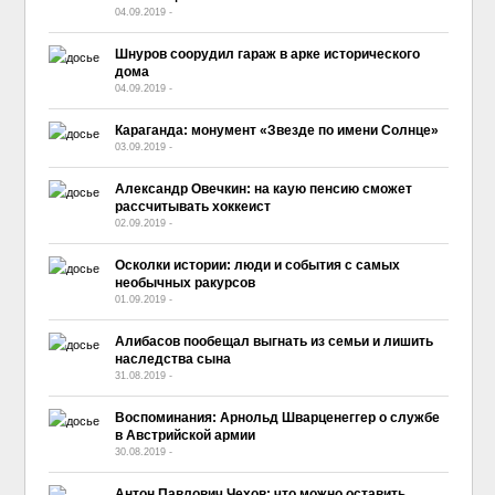
04.09.2019
-
No Comment
Шнуров соорудил гараж в арке исторического
дома
04.09.2019
-
No Comment
Караганда: монумент «Звезде по имени Солнце»
03.09.2019
-
No Comment
Александр Овечкин: на каую пенсию сможет
рассчитывать хоккеист
02.09.2019
-
No Comment
Осколки истории: люди и события с самых
необычных ракурсов
01.09.2019
-
No Comment
Алибасов пообещал выгнать из семьи и лишить
наследства сына
31.08.2019
-
No Comment
Воспоминания: Арнольд Шварценеггер о службе
в Австрийской армии
30.08.2019
-
No Comment
Антон Павлович Чехов: что можно оставить