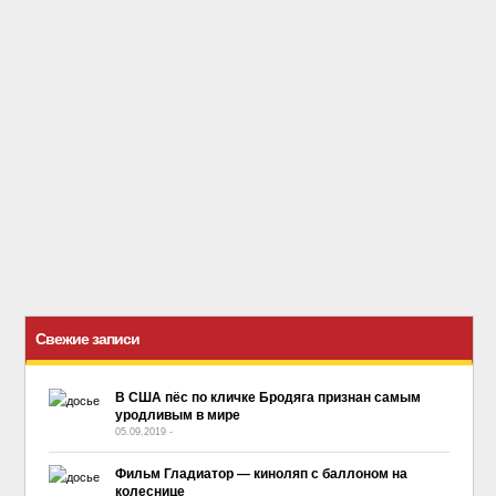
Свежие записи
В США пёс по кличке Бродяга признан самым
уродливым в мире
05.09.2019
-
No Comment
Фильм Гладиатор — киноляп с баллоном на
колеснице