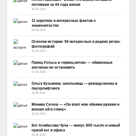
потомкам за 44 года жизни
29.08.2019
-
No Comment
11 коротких и интересных фактов о
знаменитостях
28.08.2019
-
No Comment
Осколки истории: 59 интересных и редких ретро-
фотографий
28.08.2019
-
No Comment
Принц Уэльса и «принц китов» — обиженных
англичан не остановить
27.08.2019
-
No Comment
Ольга Кузьмина: школьница — рекордсменка в
пауэрлифтинге
26.08.2019
-
No Comment
Моника Селеш — «Он взял нож обеими руками и
вонзил ей в спину»
25.08.2019
-
No Comment
Кот Алибасова Чуча — минус 800 тысяч и новый
чужой кот в офисе
25.08.2019
-
No Comment