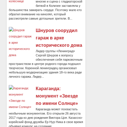
многие и сцена с гладиаторской
битвой в Колизее заставляла у
большинства замирать сердце. Поэтому мало кто
обратил внимание на киноляп, который
рассмотрели самые дотошные зрители. В...
Шнуров соорудил
гараж в арке
исторического дома
Лидер группы «Ленинград»
Сергей Шнуров к вопросу
обеспечения себя парковочным
пространством в центре родного города подошел
творчески. Коренной ленинградец организовал
небольшую модернизацию здания 18-го века ради
личного гаража. Лидер...
Караганда:
монумент «Звезде
по имени Солнце»
Караганда может похвастать
необычным монументом. Его открыли 26 августа
2017 года ко дню рождения Виктора Цоя. Казахско-
корейский фонд дружбы Ер Нур Ника в свое время
объявил конкурс на создание...