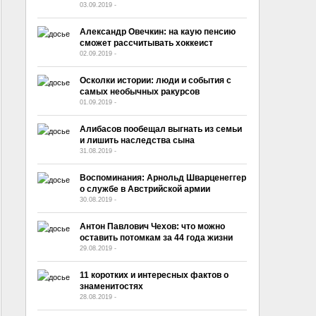
03.09.2019
-
No Comment
Александр Овечкин: на каую пенсию
сможет рассчитывать хоккеист
02.09.2019
-
No Comment
Осколки истории: люди и события с
самых необычных ракурсов
01.09.2019
-
No Comment
Алибасов пообещал выгнать из семьи
и лишить наследства сына
31.08.2019
-
No Comment
Воспоминания: Арнольд Шварценеггер
о службе в Австрийской армии
30.08.2019
-
No Comment
Антон Павлович Чехов: что можно
оставить потомкам за 44 года жизни
29.08.2019
-
No Comment
11 коротких и интересных фактов о
знаменитостях
28.08.2019
-
No Comment