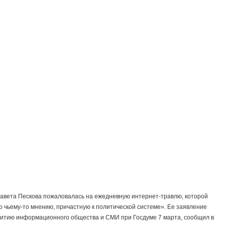
авета Пескова пожаловалась на ежедневную интернет-травлю, которой
по чьему-то мнению, причастную к политической системе». Ее заявление
звитию информационного общества и СМИ при Госдуме 7 марта, сообщил в