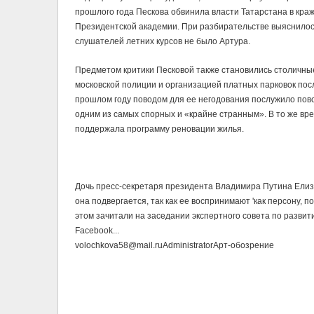
прошлого года Пескова обвинила власти Татарстана в краж
Президентской академии. При разбирательстве выяснилось,
слушателей летних курсов не было Артура.
Предметом критики Песковой также становились столичные 
московской полиции и организацией платных парковок после
прошлом году поводом для ее негодования послужило пов
одним из самых спорных и «крайне странным». В то же вр
поддержала программу реновации жилья.
Дочь пресс-секретаря президента Владимира Путина Елиз
она подвергается, так как ее воспринимают 'как персону, п
этом зачитали на заседании экспертного совета по разви
Facebook...
volochkova58@mail.ru
Administrator
Арт-обозрение