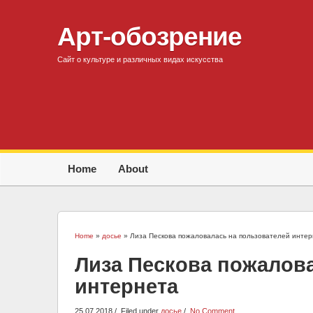
Арт-обозрение
Сайт о культуре и различных видах искусства
Home
About
Home
»
досье
» Лиза Пескова пожаловалась на пользователей интер
Лиза Пескова пожалов
интернета
25.07.2018
Filed under
досье
No Comment