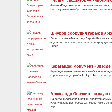
Фильм Гладиатор — киноляп с
Фильм «Гладиатор» смотрели многие и сцена с 
Поэтому мало кто обратил внимание на киноляп
Шнуров соорудил гараж в арк
Лидер группы «Ленинград» Сергей Шнуров к во
подошел творчески. Коренной ленинградец орга
Лидер...
Караганда: монумент «Звезде
Караганда может похвастать необычным монумен
корейский фонд дружбы Ер Нур Ника в свое вре
Александр Овечкин: на каую 
На сегодня Александ Овечкин является самым 
НХЛ. Недавно исследователи озаботились вопр
ждет...