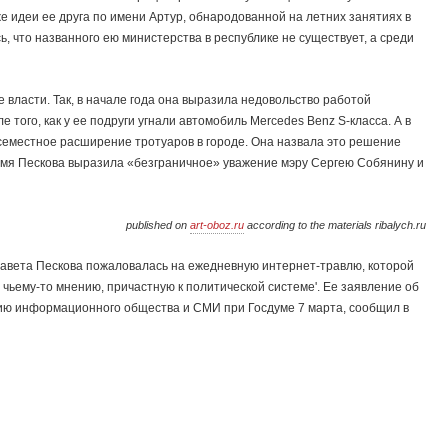
е идеи ее друга по имени Артур, обнародованной на летних занятиях в
 что названного ею министерства в республике не существует, а среди
власти. Так, в начале года она выразила недовольство работой
 того, как у ее подруги угнали автомобиль Mercedes Benz S-класса. А в
семестное расширение тротуаров в городе. Она назвала это решение
емя Пескова выразила «безграничное» уважение мэру Сергею Собянину и
published on
art-oboz.ru
according to the materials ribalych.ru
авета Пескова пожаловалась на ежедневную интернет-травлю, которой
о чьему-то мнению, причастную к политической системе'. Ее заявление об
тию информационного общества и СМИ при Госдуме 7 марта, сообщил в