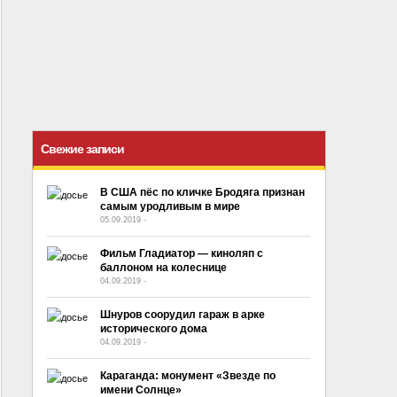
Свежие записи
В США пёс по кличке Бродяга признан
самым уродливым в мире
05.09.2019
-
No Comment
Фильм Гладиатор — киноляп с
баллоном на колеснице
04.09.2019
-
No Comment
Шнуров соорудил гараж в арке
исторического дома
04.09.2019
-
No Comment
Караганда: монумент «Звезде по
имени Солнце»