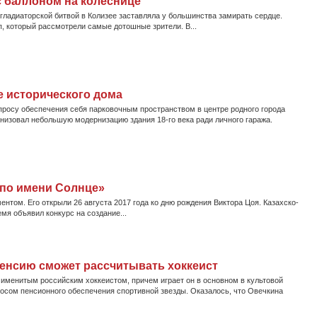
 баллоном на колеснице
гладиаторской битвой в Колизее заставляла у большинства замирать сердце.
, который рассмотрели самые дотошные зрители. В...
е исторического дома
просу обеспечения себя парковочным пространством в центре родного города
низовал небольшую модернизацию здания 18-го века ради личного гаража.
 по имени Солнце»
том. Его открыли 26 августа 2017 года ко дню рождения Виктора Цоя. Казахско-
мя объявил конкурс на создание...
пенсию сможет рассчитывать хоккеист
именитым российским хоккеистом, причем играет он в основном в культовой
осом пенсионного обеспечения спортивной звезды. Оказалось, что Овечкина