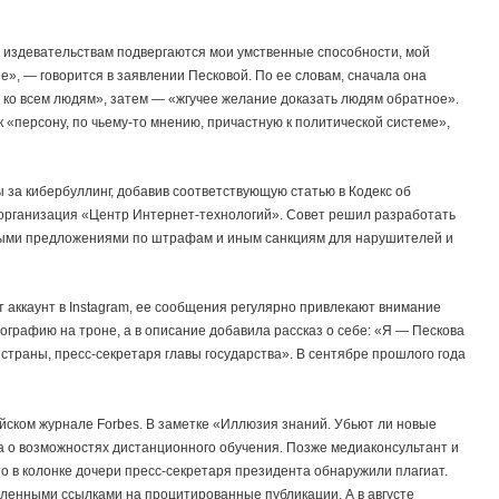
 издевательствам подвергаются мои умственные способности, мой
», — говорится в заявлении Песковой. По ее словам, сначала она
ь ко всем людям», затем — «жгучее желание доказать людям обратное».
ак «персону, по чьему-то мнению, причастную к политической системе»,
за кибербуллинг, добавив соответствующую статью в Кодекс об
рганизация «Центр Интернет-технологий». Совет решил разработать
ыми предложениями по штрафам и иным санкциям для нарушителей и
 аккаунт в Instagram, ее сообщения регулярно привлекают внимание
графию на троне, а в описание добавила рассказ о себе: «Я — Пескова
страны, пресс-секретаря главы государства». В сентябре прошлого года
ийском журнале Forbes. В заметке «Иллюзия знаний. Убьют ли новые
 о возможностях дистанционного обучения. Позже медиаконсультант и
о в колонке дочери пресс-секретаря президента обнаружили плагиат.
вленными ссылками на процитированные публикации. А в августе