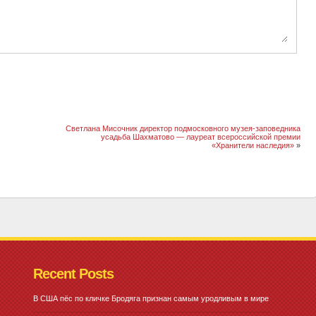
Светлана Мисочник директор подмосковного музея-заповедника
усадьба Шахматово — лауреат всероссийской премии
«Хранители наследия»
»
Recent Posts
В США пёс по кличке Бродяга признан самым уродливым в мире