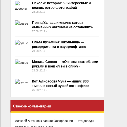
Осколки истории: 59 интересных и
редких ретро-фотографий
28.08.2019
-
No Comment
Принц Уэльса и «принц китов» —
обиженных англичан не остановить
27.08.2019
-
No Comment
Ольга Кузьмина: школьница —
рекордсменка в пауэрлифтинге
26.08.2019
-
No Comment
Моника Селеш — «Он взял нож обеими
руками и вонзил ей в спину»
25.08.2019
-
No Comment
Кот Алибасова Чуча — минус 800
тысяч и новый чужой кот в офисе
25.08.2019
-
No Comment
Свежие комментарии
Алексей Антонов
к записи
Оскорбления — это доводы
неправых. Жан Жак Руссо