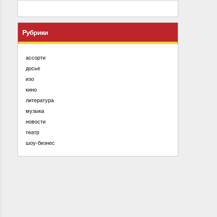
Рубрики
ассорти
досье
изо
кино
литература
музыка
новости
театр
шоу-бизнес