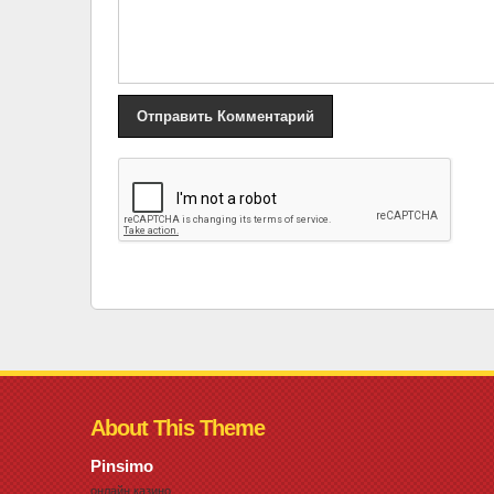
«
Ретрофото приглашают в путешествие
About This Theme
Pinsimo
онлайн казино