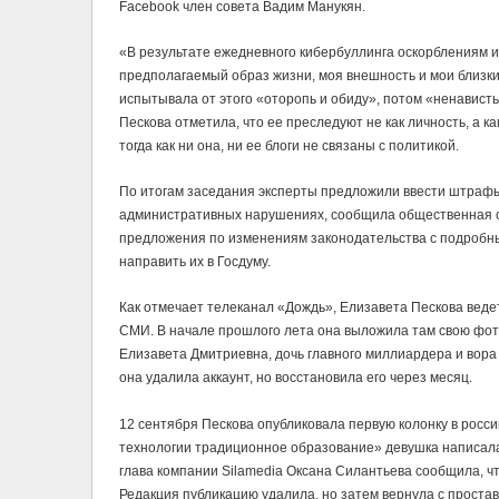
Facebook член совета Вадим Манукян.
«В результате ежедневного кибербуллинга оскорблениям и
предполагаемый образ жизни, моя внешность и мои близкие
испытывала от этого «оторопь и обиду», потом «ненавист
Пескова отметила, что ее преследуют не как личность, а к
тогда как ни она, ни ее блоги не связаны с политикой.
По итогам заседания эксперты предложили ввести штрафы 
административных нарушениях, сообщила общественная о
предложения по изменениям законодательства с подробн
направить их в Госдуму.
Как отмечает телеканал «Дождь», Елизавета Пескова ведет
СМИ. В начале прошлого лета она выложила там свою фото
Елизавета Дмитриевна, дочь главного миллиардера и вора 
она удалила аккаунт, но восстановила его через месяц.
12 сентября Пескова опубликовала первую колонку в росс
технологии традиционное образование» девушка написала
глава компании Silamedia Оксана Силантьева сообщила, чт
Редакция публикацию удалила, но затем вернула с проста