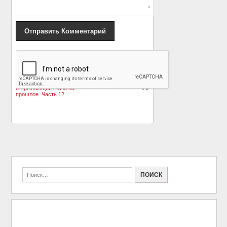
«
Исторические кадры
Назад в прошлое:
и архивные снимки
фотозарисовки из
знаменитостей,
Москвы конца 1960-
открывающие глаза на
х
»
прошлое. Часть 12