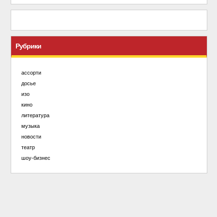
Рубрики
ассорти
досье
изо
кино
литература
музыка
новости
театр
шоу-бизнес