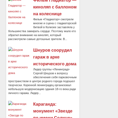
Фильм Гладиатор —
киноляп с баллоном
на колеснице
Фильм «Гладиатор» смотрели
многие и сцена с гладиаторской
битвой в Колизее заставляла у
большинства замирать сердце. Поэтому мало кто
обратил внимание на киноляп, который
рассмотрели самые дотошные зрители. В...
Шнуров соорудил
гараж в арке
исторического дома
Лидер группы «Ленинград»
Сергей Шнуров к вопросу
обеспечения себя парковочным
пространством в центре родного города подошел
творчески. Коренной ленинградец организовал
небольшую модернизацию здания 18-го века ради
личного гаража. Лидер...
Караганда:
монумент «Звезде
по имени Солнце»