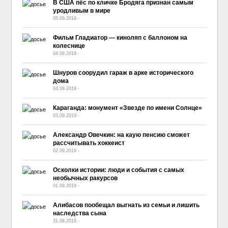
В США пёс по кличке Бродяга признан самым
уродливым в мире
05.09.2019
-
No Comment
Фильм Гладиатор — киноляп с баллоном на
колеснице
04.09.2019
-
No Comment
Шнуров соорудил гараж в арке исторического
дома
04.09.2019
-
No Comment
Караганда: монумент «Звезде по имени Солнце»
03.09.2019
-
No Comment
Александр Овечкин: на каую пенсию сможет
рассчитывать хоккеист
02.09.2019
-
No Comment
Осколки истории: люди и события с самых
необычных ракурсов
01.09.2019
-
No Comment
Алибасов пообещал выгнать из семьи и лишить
наследства сына
31.08.2019
-
No Comment