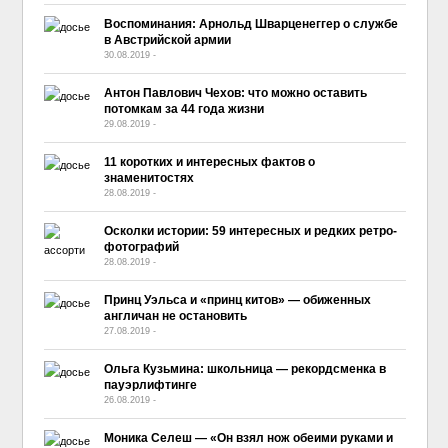
Воспоминания: Арнольд Шварценеггер о службе
в Австрийской армии
30.08.2019
-
No Comment
Антон Павлович Чехов: что можно оставить
потомкам за 44 года жизни
29.08.2019
-
No Comment
11 коротких и интересных фактов о
знаменитостях
28.08.2019
-
No Comment
Осколки истории: 59 интересных и редких ретро-
фотографий
28.08.2019
-
No Comment
Принц Уэльса и «принц китов» — обиженных
англичан не остановить
27.08.2019
-
No Comment
Ольга Кузьмина: школьница — рекордсменка в
пауэрлифтинге
26.08.2019
-
No Comment
Моника Селеш — «Он взял нож обеими руками и