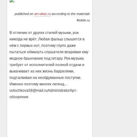
published on
art-oboz.ru
according to the materials
4tololo.ru
В отличие от других стилей музыки, рок
никогда не врёт. Любая фальш слышится в
нём с первых нот, поэтому глупо даже
пытаться обмануть слушателя впаривая ему
модное брынчание под гитару. Рок-музыка
требует от исполнителей полной отдачи и
выкачивает из них жизнь баррелями,
подталкивая на необдуманные поступки.
Именно поэтому многих легенд...
volochkova58@mail.ru
Administrator
Арт-
обозрение