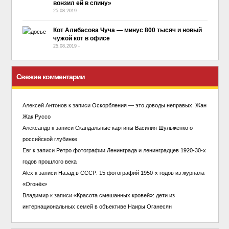
вонзил ей в спину»
25.08.2019
-
No Comment
Кот Алибасова Чуча — минус 800 тысяч и новый
чужой кот в офисе
25.08.2019
-
No Comment
Свежие комментарии
Алексей Антонов
к записи
Оскорбления — это доводы неправых. Жан
Жак Руссо
Александр
к записи
Скандальные картины Василия Шульженко о
российской глубинке
Евг
к записи
Ретро фотографии Ленинграда и ленинградцев 1920-30-х
годов прошлого века
Alex
к записи
Назад в СССР: 15 фотографий 1950-х годов из журнала
«Огонёк»
Владимир
к записи
«Красота смешанных кровей»: дети из
интернациональных семей в объективе Наиры Оганесян