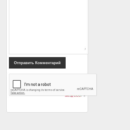
«
Штангист Алексей
Природа отдыхает на
Вахонин: «Х… вы
детях гениев — а вот
шахтёров знаете!»
и нет дети и внуки
звезд СССР
»