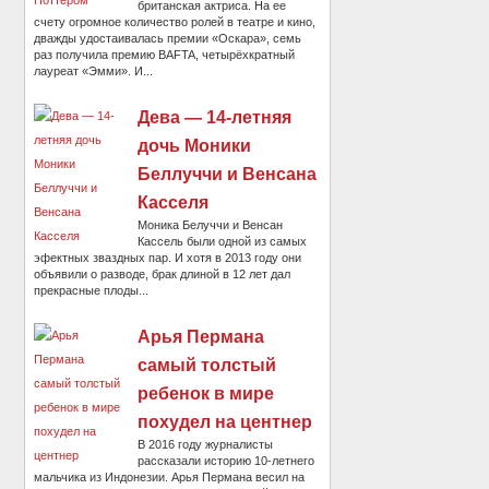
британская актриса. На ее
счету огромное количество ролей в театре и кино,
дважды удостаивалась премии «Оскара», семь
раз получила премию BAFTA, четырёхкратный
лауреат «Эмми». И...
Дева — 14-летняя
дочь Моники
Беллуччи и Венсана
Касселя
Моника Белуччи и Венсан
Кассель были одной из самых
эфектных зваздных пар. И хотя в 2013 году они
объявили о разводе, брак длиной в 12 лет дал
прекрасные плоды...
Арья Пермана
самый толстый
ребенок в мире
похудел на центнер
В 2016 году журналисты
рассказали историю 10-летнего
мальчика из Индонезии. Арья Пермана весил на