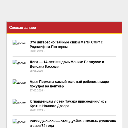
Свежие записи
Это интересно: тайные связи Мэгги Смит с
Рэдклифом-Поттером
28.06.2019
-
No Comment
Дева — 14-летняя дочь Моники Беллуччи и
Венсана Касселя
28.06.2019
-
No Comment
Арья Пермана самый толстый ребенок в мире
похудел на центнер
27.06.2019
-
No Comment
К гвардейцам у стен Тауэра присоединились
братья Ночного Дозора
26.06.2019
-
No Comment
Рокки Джонсон — отец Дуэйна «Скалы» Джонсона
в свои 74 года