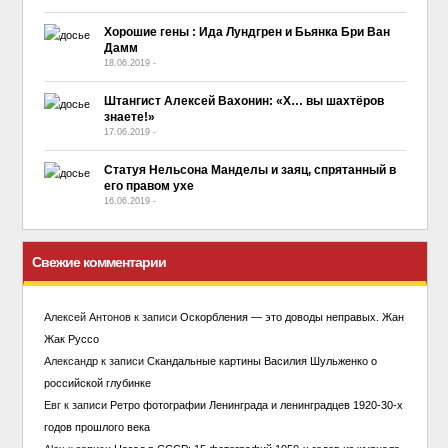
Хорошие гены : Ида Лундгpeн и Бьянка Бри Ван
Дамм
18.06.2019
-
No Comment
Штангист Алексей Вахонин: «Х… вы шахтёров
знаете!»
17.06.2019
-
No Comment
Статуя Нельсона Манделы и заяц, спрятанный в
его правом ухе
16.06.2019
-
No Comment
Свежие комментарии
Алексей Антонов
к записи
Оскорбления — это доводы неправых. Жан
Жак Руссо
Александр
к записи
Скандальные картины Василия Шульженко о
российской глубинке
Евг
к записи
Ретро фотографии Ленинграда и ленинградцев 1920-30-х
годов прошлого века