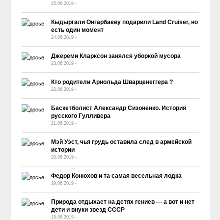
25.06.2019
-
No Comment
Кыдыргали Онгарбаеву подарили Land Cruiser, но
есть один момент
24.06.2019
-
No Comment
Джереми Кларксон занялся уборкой мусора
23.06.2019
-
No Comment
Кто родители Арнольда Шварценеггера ?
22.06.2019
-
No Comment
Баскетболист Александр Сизоненко. История
русского Гулливера
21.06.2019
-
No Comment
Мэй Уэст, чья грудь оставила след в армейской
истории
20.06.2019
-
No Comment
Федор Конюхов и та самая весельная лодка
19.06.2019
-
No Comment
Природа отдыхает на детях гениев — а вот и нет
дети и внуки звезд СССР
19.06.2019
-
No Comment