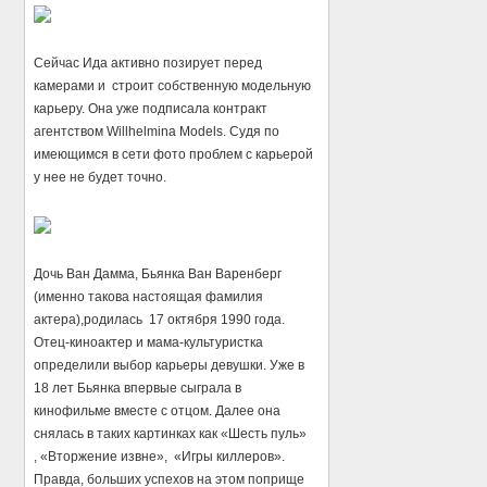
Сейчас Ида активно позирует перед
камерами и строит собственную модельную
карьеру. Она уже подписала контракт
агентством Willhelmina Models. Судя по
имеющимся в сети фото проблем с карьерой
у нее не будет точно.
Дочь Ван Дамма, Бьянка Ван Варенберг
(именно такова настоящая фамилия
актера),родилась 17 октября 1990 года.
Отец-киноактер и мама-культуристка
определили выбор карьеры девушки. Уже в
18 лет Бьянка впервые сыграла в
кинофильме вместе с отцом. Далее она
снялась в таких картинках как «Шесть пуль»
, «Вторжение извне», «Игры киллеров».
Правда, больших успехов на этом поприще