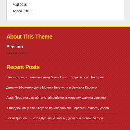
Май 2016
Апрель 2016
About This Theme
Pinsimo
онлайн казино
Recent Posts
Это интересно: тайные связи Мэгги Смит с Рэдклифом-Поттером
Дева — 14-летняя дочь Моники Беллуччи и Венсана Касселя
Арья Пермана самый толстый ребенок в мире похудел на центнер
К гвардейцам у стен Тауэра присоединились братья Ночного Дозора
Рокки Джонсон — отец Дуэйна «Скалы» Джонсона в свои 74 года