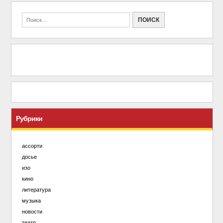
Рубрики
ассорти
досье
изо
кино
литература
музыка
новости
театр