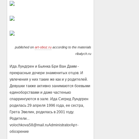
published on
art-oboz.ru
according to the materials
ribalych.ru
Ида Лундгpeн и Бьянка Бри Ван Дамм -
прекрасные дочери знаменитых отцов. И
увлечения у них такие же как и у родителей.
Девушки также активно занимаются боевыми
единоборствами и даже частенько
спаррингуются в зале. Ида Сигрид Лундгрен
родилась 29 апреля 1996 года, ее сестра,
Грета Эвелин, родилась в 2001 году.
Родители...
volochkova58@mail.ru
Administrator
Арт-
обозрение