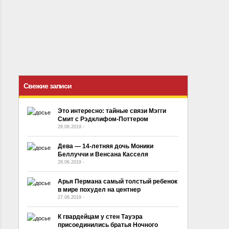
Свежие записи
Это интересно: тайные связи Мэгги
Смит с Рэдклифом-Поттером
28.06.2019
-
No Comment
Дева — 14-летняя дочь Моники
Беллуччи и Венсана Касселя
28.06.2019
-
No Comment
Арья Пермана самый толстый ребенок
в мире похудел на центнер
27.06.2019
-
No Comment
К гвардейцам у стен Тауэра
присоединились братья Ночного