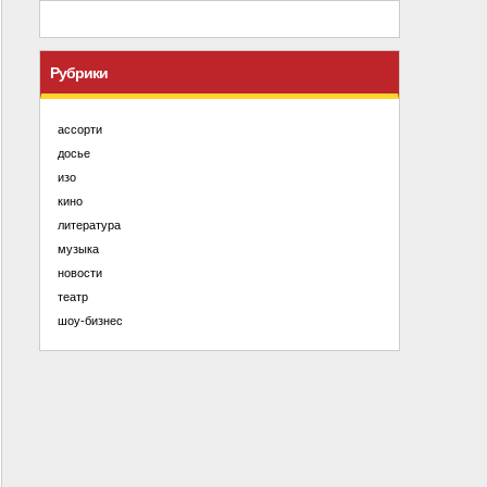
Рубрики
ассорти
досье
изо
кино
литература
музыка
новости
театр
шоу-бизнес