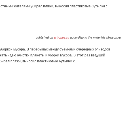
местными жителями убирал пляжи, выносил пластиковые бутылки с
published on
art-oboz.ru
according to the materials ribalych.ru
уборкой мусора. В перерывах между съемками очередных эпизодов
жать идею очистки планеты и уборки мусора. В этот раз ведущий
бирал пляжи, выносил пластиковые бутылки с...