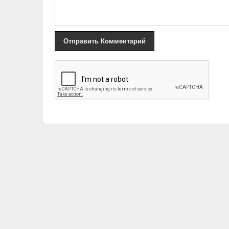
«
Кто родители Арнольда Шварценеггера ?