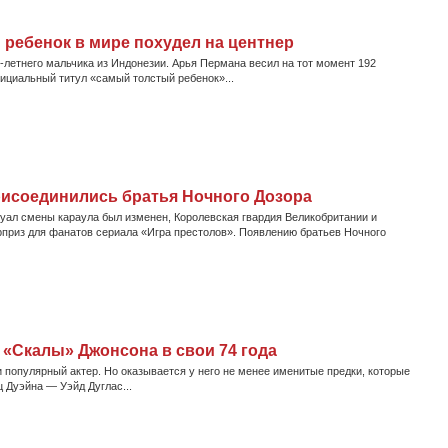
ребенок в мире похудел на центнер
-летнего мальчика из Индонезии. Арья Пермана весил на тот момент 192
ициальный титул «самый толстый ребенок»...
присоединились братья Ночного Дозора
туал смены караула был изменен, Королевская гвардия Великобритании и
приз для фанатов сериала «Игра престолов». Появлению братьев Ночного
 «Скалы» Джонсона в свои 74 года
 популярный актер. Но оказывается у него не менее именитые предки, которые
ц Дуэйна — Уэйд Дуглас...