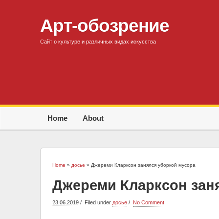
Арт-обозрение
Сайт о культуре и различных видах искусства
Home
About
Home
»
досье
» Джереми Кларксон занялся уборкой мусора
Джереми Кларксон зан
23.06.2019
Filed under
досье
No Comment