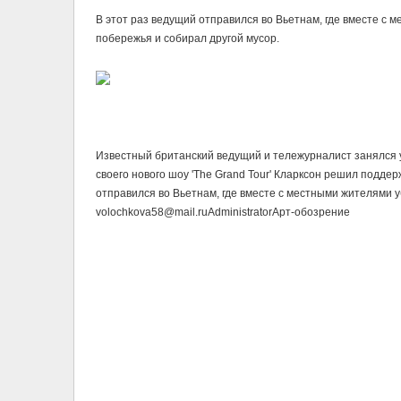
В этот раз ведущий отправился во Вьетнам, где вместе с 
побережья и собирал другой мусор.
Известный британский ведущий и тележурналист занялся 
своего нового шоу 'The Grand Tour' Кларксон решил поддер
отправился во Вьетнам, где вместе с местными жителями у
volochkova58@mail.ru
Administrator
Арт-обозрение