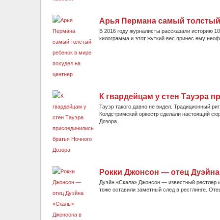
Арья Пермана самый толстый 
В 2016 году журналисты рассказали историю 10
килограмма и этот жуткий вес принес ему неоф
К гвардейцам у стен Тауэра 
Тауэр такого давно не видел. Традиционный ри
Колдстримский оркестр сделали настоящий сюр
Дозора...
Рокки Джонсон — отец Дуэйна
Дуэйн «Скала» Джонсон — известный рестлер и
тоже оставили заметный след в рестлинге. Оте