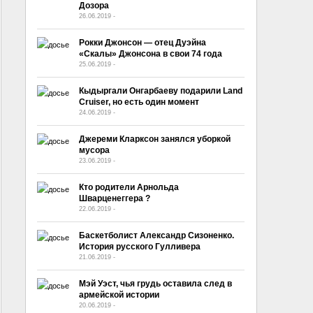
Дозора
26.06.2019
-
No Comment
Рокки Джонсон — отец Дуэйна
«Скалы» Джонсона в свои 74 года
25.06.2019
-
No Comment
Кыдыргали Онгарбаеву подарили Land
Cruiser, но есть один момент
24.06.2019
-
No Comment
Джереми Кларксон занялся уборкой
мусора
23.06.2019
-
No Comment
Кто родители Арнольда
Шварценеггера ?
22.06.2019
-
No Comment
Баскетболист Александр Сизоненко.
История русского Гулливера
21.06.2019
-
No Comment
Мэй Уэст, чья грудь оставила след в
армейской истории
20.06.2019
-
No Comment