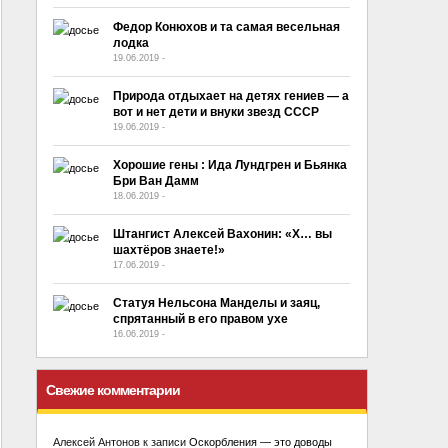
Федор Конюхов и та самая весельная
лодка
19.06.2019
-
No Comment
Природа отдыхает на детях гениев — а
вот и нет дети и внуки звезд СССР
19.06.2019
-
No Comment
Хорошие гены : Ида Лундгpeн и Бьянка
Бри Ван Дамм
18.06.2019
-
No Comment
Штангист Алексей Вахонин: «Х… вы
шахтёров знаете!»
17.06.2019
-
No Comment
Статуя Нельсона Манделы и заяц,
спрятанный в его правом ухе
16.06.2019
-
No Comment
Свежие комментарии
Алексей Антонов
к записи
Оскорбления — это доводы