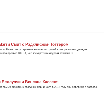
 Мэгги Смит с Рэдклифом-Поттером
са. На ее счету огромное количество ролей в театре и кино, дважды
учила премию BAFTA, четырёхкратный лауреат «Эмми». И...
и Беллуччи и Венсана Касселя
з самых эфектных зваздных пар. И хотя в 2013 году они объявили о разводе,