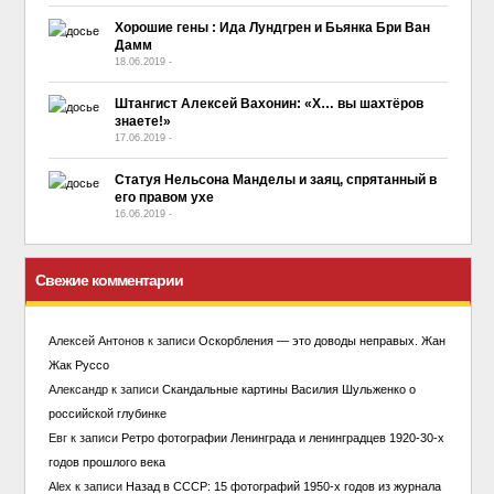
Хорошие гены : Ида Лундгpeн и Бьянка Бри Ван
Дамм
18.06.2019
-
No Comment
Штангист Алексей Вахонин: «Х… вы шахтёров
знаете!»
17.06.2019
-
No Comment
Статуя Нельсона Манделы и заяц, спрятанный в
его правом ухе
16.06.2019
-
No Comment
Свежие комментарии
Алексей Антонов
к записи
Оскорбления — это доводы неправых. Жан
Жак Руссо
Александр
к записи
Скандальные картины Василия Шульженко о
российской глубинке
Евг
к записи
Ретро фотографии Ленинграда и ленинградцев 1920-30-х
годов прошлого века
Alex
к записи
Назад в СССР: 15 фотографий 1950-х годов из журнала