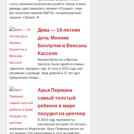
счету огромное количество ролей в театре и кино,
дважды удостаивалась премии «Оскара», семь
раз получила премию BAFTA, четырёхкратный
лауреат «Эмми». И...
Дева — 14-летняя
дочь Моники
Беллуччи и Венсана
Касселя
Моника Белуччи и Венсан
Кассель были одной из самых
эфектных зваздных пар. И хотя в 2013 году они
объявили о разводе, брак длиной в 12 лет дал
прекрасные плоды...
Арья Пермана
самый толстый
ребенок в мире
похудел на центнер
В 2016 году журналисты
рассказали историю 10-летнего
мальчика из Индонезии. Арья Пермана весил на
тот момент 192 килограмма и этот жуткий вес