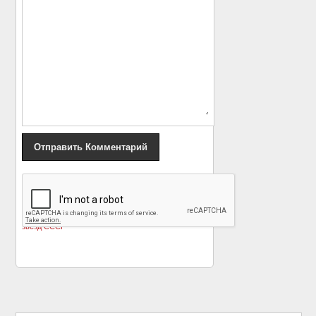
«
Природа отдыхает
Мэй Уэст, чья грудь
на детях гениев — а
оставила след в
вот и нет дети и внуки
армейской истории
»
звезд СССР