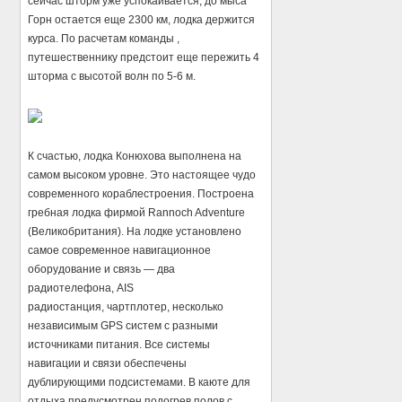
сейчас шторм уже успокаивается, до мыса
Горн остается еще 2300 км, лодка держится
курса. По расчетам команды ,
путешественнику предстоит еще пережить 4
шторма с высотой волн по 5-6 м.
К счастью, лодка Конюхова выполнена на
самом высоком уровне. Это настоящее чудо
современного кораблестроения. Построена
гребная лодка фирмой Rannoch Adventure
(Великобритания). На лодке установлено
самое современное навигационное
оборудование и связь — два
радиотелефона, AIS
радиостанция, чартплотер, несколько
независимым GPS систем с разными
источниками питания. Все системы
навигации и связи обеспечены
дублирующими подсистемами. В каюте для
отдыха предусмотрен подогрев полов с