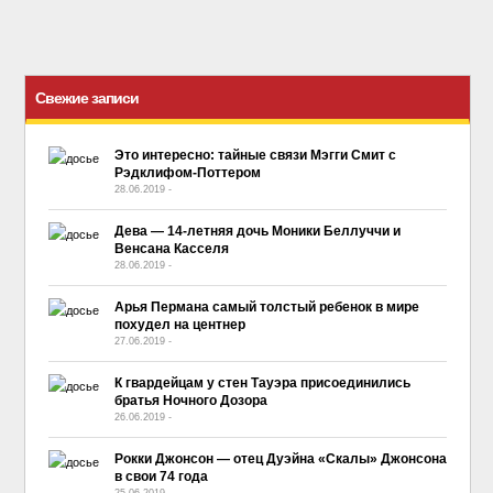
Свежие записи
Это интересно: тайные связи Мэгги Смит с
Рэдклифом-Поттером
28.06.2019
-
No Comment
Дева — 14-летняя дочь Моники Беллуччи и
Венсана Касселя
28.06.2019
-
No Comment
Арья Пермана самый толстый ребенок в мире
похудел на центнер
27.06.2019
-
No Comment
К гвардейцам у стен Тауэра присоединились
братья Ночного Дозора
26.06.2019
-
No Comment
Рокки Джонсон — отец Дуэйна «Скалы» Джонсона
в свои 74 года
25.06.2019
-
No Comment