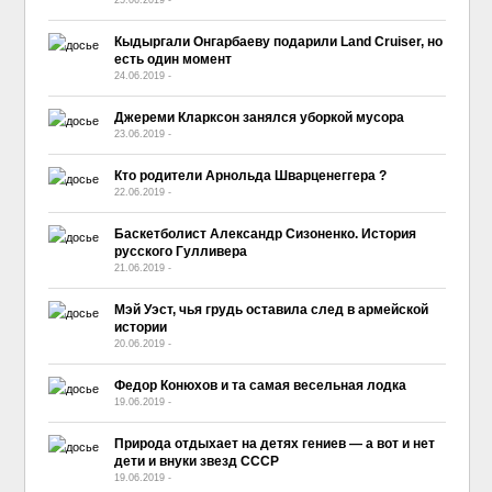
Кыдыргали Онгарбаеву подарили Land Cruiser, но
есть один момент
24.06.2019
-
No Comment
Джереми Кларксон занялся уборкой мусора
23.06.2019
-
No Comment
Кто родители Арнольда Шварценеггера ?
22.06.2019
-
No Comment
Баскетболист Александр Сизоненко. История
русского Гулливера
21.06.2019
-
No Comment
Мэй Уэст, чья грудь оставила след в армейской
истории
20.06.2019
-
No Comment
Федор Конюхов и та самая весельная лодка
19.06.2019
-
No Comment
Природа отдыхает на детях гениев — а вот и нет
дети и внуки звезд СССР
19.06.2019
-
No Comment