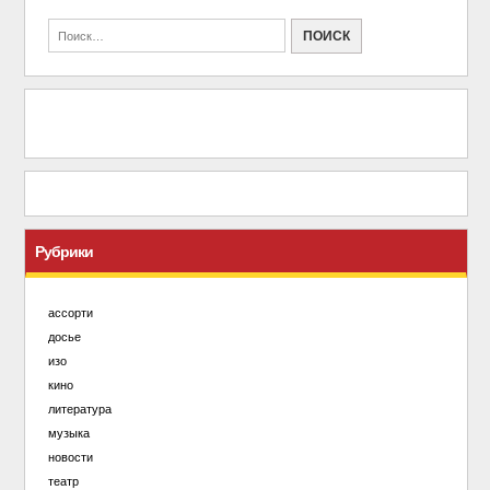
Рубрики
ассорти
досье
изо
кино
литература
музыка
новости
театр