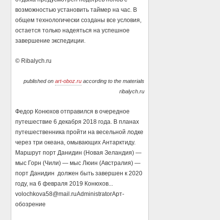
возможностью установить таймер на час. В
общем технологически созданы все условия,
остается только надеяться на успешное
завершение экспедиции.
© Ribalych.ru
published on
art-oboz.ru
according to the materials
ribalych.ru
Федор Конюхов отправился в очередное
путешествие 6 декабря 2018 года. В планах
путешественника пройти на весельной лодке
через три океана, омывающих Антарктиду.
Маршрут порт Данидин (Новая Зеландия) —
мыс Горн (Чили) — мыс Люин (Австралия) —
порт Данидин должен быть завершен к 2020
году, на 6 февраля 2019 Конюхов...
volochkova58@mail.ru
Administrator
Арт-
обозрение