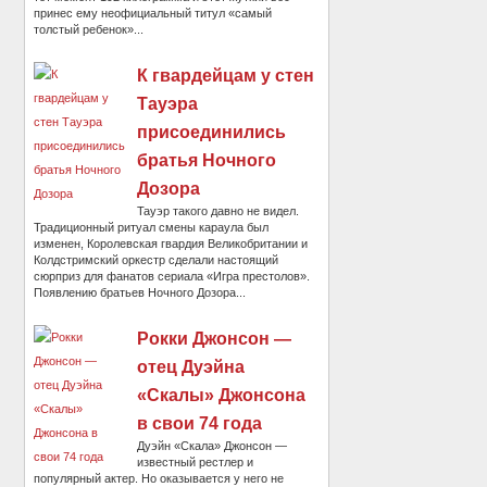
принес ему неофициальный титул «самый
толстый ребенок»...
К гвардейцам у стен
Тауэра
присоединились
братья Ночного
Дозора
Тауэр такого давно не видел.
Традиционный ритуал смены караула был
изменен, Королевская гвардия Великобритании и
Колдстримский оркестр сделали настоящий
сюрприз для фанатов сериала «Игра престолов».
Появлению братьев Ночного Дозора...
Рокки Джонсон —
отец Дуэйна
«Скалы» Джонсона
в свои 74 года
Дуэйн «Скала» Джонсон —
известный рестлер и
популярный актер. Но оказывается у него не