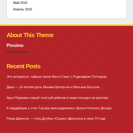
Май 2016
Апрель 2016
About This Theme
Pinsimo
онлайн казино
Recent Posts
Это интересно: тайные связи Мэгги Смит с Рэдклифом-Поттером
Дева — 14-летняя дочь Моники Беллуччи и Венсана Касселя
Арья Пермана самый толстый ребенок в мире похудел на центнер
К гвардейцам у стен Тауэра присоединились братья Ночного Дозора
Рокки Джонсон — отец Дуэйна «Скалы» Джонсона в свои 74 года