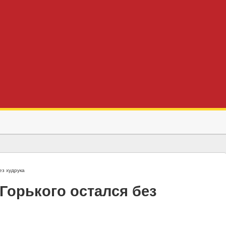
ез худрука
Горького остался без