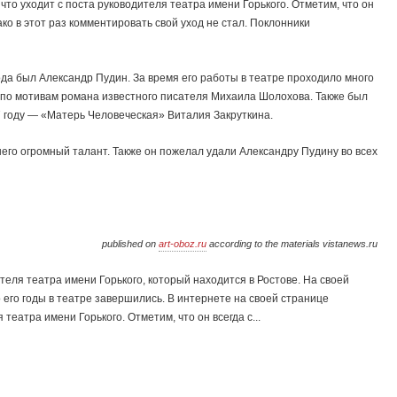
что уходит с поста руководителя театра имени Горького. Отметим, что он
ко в этот раз комментировать свой уход не стал. Поклонники
ода был Александр Пудин. За время его работы в театре проходило много
 по мотивам романа известного писателя Михаила Шолохова. Также был
7 году — «Матерь Человеческая» Виталия Закруткина.
него огромный талант. Также он пожелал удали Александру Пудину во всех
published on
art-oboz.ru
according to the materials vistanews.ru
еля театра имени Горького, который находится в Ростове. На своей
 его годы в театре завершились. В интернете на своей странице
театра имени Горького. Отметим, что он всегда с...