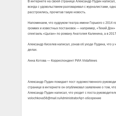
В интернете на своей странице Александр Пудин написал, 
всегда с удовольствием разговаривал с журналистами, одна
расстроились, прочитав такую новость.
Напоминаем, что худруком театра имени Горького с 2014 г
громких и известных постановок — например, «Тихий Дон»
спектакль «Цыган» по роману Анатолия Калинина, а в 201
Александр Киселев написал, узнав об уходе Пудина, что у 
делах.
Анна Котова — Корреспондент РИА VistaNews
Александр Пудин покидает пост художественного руководит
странице в интернете он опубликовал заявление о том, что
Александр Пудин написал, что уходит с поста руководителя 
volochkova58@mail.ru
Administrator
Арт-обозрение