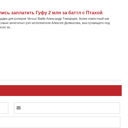
ись заплатить Гуфу 2 млн за баттл с Птахой
дки для рэперов Versus Battle Александр Тимарцев, более известный как
совые аппетиты» рэп-исполнителя Алексея Долматова, выступающего под
ил за...