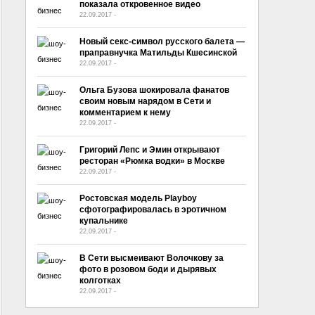
показала откровенное видео
22.09.2017
-
No Comment
Новый секс-символ русского балета —
праправнучка Матильды Кшесинской
22.09.2017
-
No Comment
Ольга Бузова шокировала фанатов
своим новым нарядом в Сети и
комментарием к нему
22.09.2017
-
No Comment
Григорий Лепс и Эмин открывают
ресторан «Рюмка водки» в Москве
22.09.2017
-
No Comment
Ростовская модель Playboy
сфотографировалась в эротичном
купальнике
22.09.2017
-
No Comment
В Сети высмеивают Волочкову за
фото в розовом боди и дырявых
колготках
22.09.2017
-
No Comment