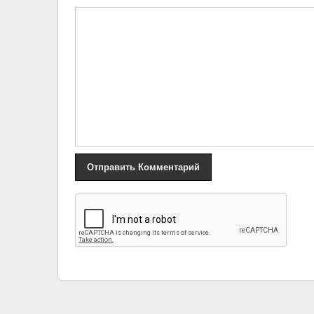
«
Анастасия Волочкова назвали свои мозоли на ногах
прекрасными