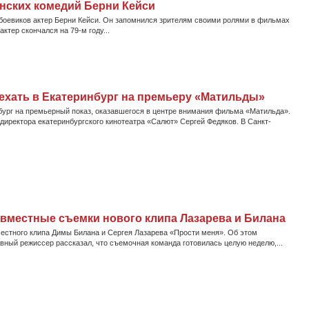
анских комедий Берни Кейси
 боевиков актер Берни Кейси. Он запомнился зрителям своими ролями в фильмах
ктер скончался на 79-м году...
ехать в Екатеринбург на премьеру «Матильды»
бург на премьерный показ, оказавшегося в центре внимания фильма «Матильда».
директора екатеринбургского кинотеатра «Салют» Сергей Федяков. В Санкт-
вместные съемки нового клипа Лазарева и Билана
естного клипа Димы Билана и Сергея Лазарева «Прости меня». Об этом
вный режиссер рассказал, что съемочная команда готовилась целую неделю,...