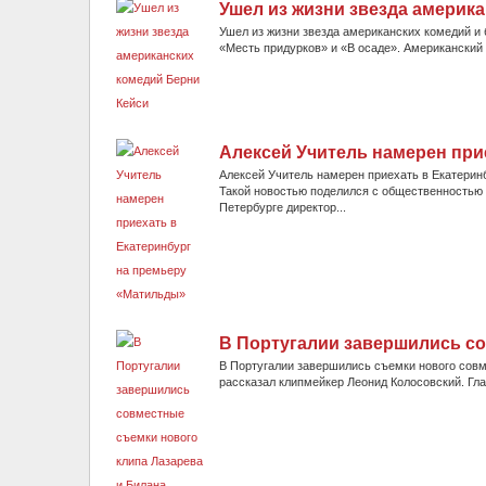
Ушел из жизни звезда америк
Ушел из жизни звезда американских комедий и
«Месть придурков» и «В осаде». Американский а
Алексей Учитель намерен при
Алексей Учитель намерен приехать в Екатерин
Такой новостью поделился с общественностью 
Петербурге директор...
В Португалии завершились со
В Португалии завершились съемки нового совм
рассказал клипмейкер Леонид Колосовский. Гла