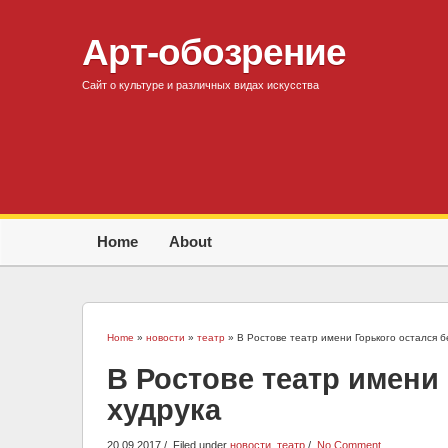
Арт-обозрение
Сайт о культуре и различных видах искусства
Home
About
Home
»
новости
»
театр
» В Ростове театр имени Горького остался б
В Ростове театр имени 
худрука
20.09.2017
Filed under
новости
,
театр
No Comment