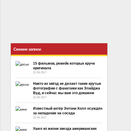
Свежие записи
15 фильмов, ремейк которых круче
оригинала
22.09.2017
-
No Comment
Никто из звёзд не делает такие крутые
фотографии с фанатами как Элайджа
Вуд, и сейчас мы вам это докажем
22.09.2017
-
No Comment
Известный актёр Энтони Холл осуждён
за нападение на соседа
22.09.2017
-
No Comment
Ушел из жизни звезда американских