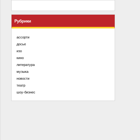
Рубрики
ассорти
досье
изо
кино
литература
музыка
новости
театр
шоу-бизнес