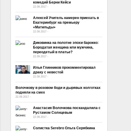
комедий Берни Кейси
22.09.2017
-
No Comment
Алексей Учитель намерен приехать в
Екатеринбург на премьеру
«Матильды»
22.09.2017
-
No Comment
Диковинка на полотне эпохи барокко:
Бородатая женщина или мужчина,
переодетый в платье?
22.09.2017
-
No Comment
Илья Глинников прокомментировал
драку с невестой
22.09.2017
-
No Comment
Волочкову в розовом боди и дырявых колготках
подняли на смех
22.09.2017
-
No Comment
Анастасия Волочкова поскандалила с
Рустамом Солнцевым
22.09.2017
-
No Comment
Солистка Serebro Ольга Серябкина