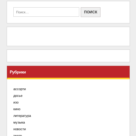
Рубрики
ассорти
досье
изо
кино
литература
музыка
новости
театр