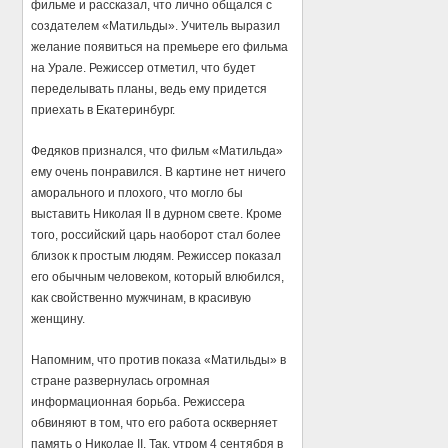
фильме и рассказал, что лично общался с
создателем «Матильды». Учитель выразил
желание появиться на премьере его фильма
на Урале. Режиссер отметил, что будет
переделывать планы, ведь ему придется
приехать в Екатеринбург.
Федяков признался, что фильм «Матильда»
ему очень понравился. В картине нет ничего
аморального и плохого, что могло бы
выставить Николая II в дурном свете. Кроме
того, российский царь наоборот стал более
близок к простым людям. Режиссер показал
его обычным человеком, который влюбился,
как свойственно мужчинам, в красивую
женщину.
Напомним, что против показа «Матильды» в
стране развернулась огромная
информационная борьба. Режиссера
обвиняют в том, что его работа оскверняет
память о Николае II. Так, утром 4 сентября в