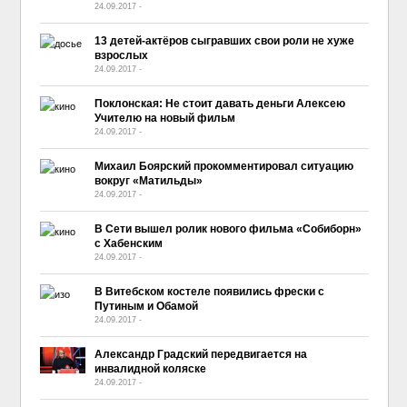
24.09.2017
-
No Comment
13 детей-актёров сыгравших свои роли не хуже
взрослых
24.09.2017
-
No Comment
Поклонская: Не стоит давать деньги Алексею
Учителю на новый фильм
24.09.2017
-
No Comment
Михаил Боярский прокомментировал ситуацию
вокруг «Матильды»
24.09.2017
-
No Comment
В Сети вышел ролик нового фильма «Собиборн»
с Хабенским
24.09.2017
-
No Comment
В Витебском костеле появились фрески с
Путиным и Обамой
24.09.2017
-
No Comment
Александр Градский передвигается на
инвалидной коляске
24.09.2017
-
No Comment