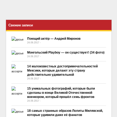
Свежие записи
Поющий актёр — Андрей Миронов
24.09.2017
-
No Comment
Монгольский Playboy — он существует! (34 фото)
24.09.2017
-
No Comment
14 малоизвестных достопримечательностей
Мексики, которые делают эту страну
действительно удивительной
24.09.2017
-
No Comment
15 уникальных фотографий, которые были
сделаны в конце Великой Отечественной
военкором, который прошёл семь фронтов
24.09.2017
-
No Comment
18 самых странных образов Лолиты Милявской,
которые удивили даже её фанатов