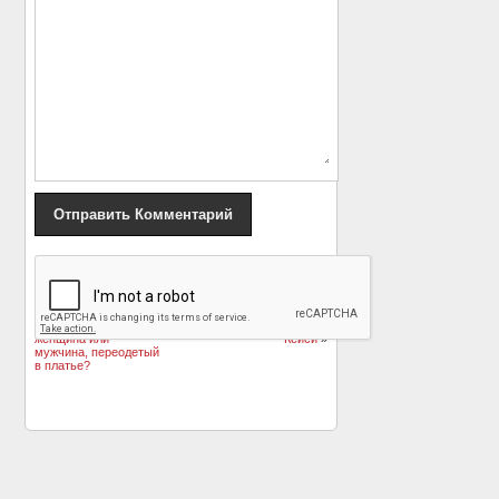
«
Диковинка на
Ушел из жизни звезда
полотне эпохи
американских
барокко: Бородатая
комедий Берни
женщина или
Кейси
»
мужчина, переодетый
в платье?