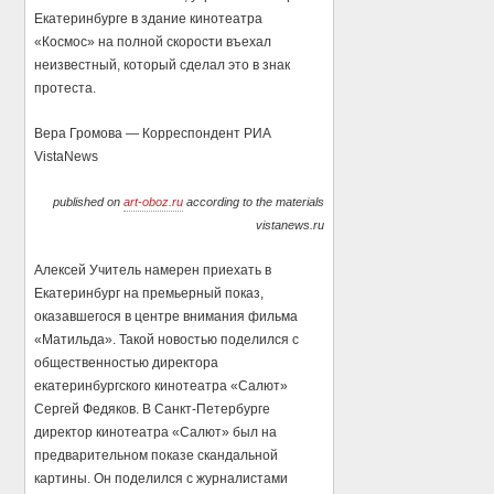
Екатеринбурге в здание кинотеатра
«Космос» на полной скорости въехал
неизвестный, который сделал это в знак
протеста.
Вера Громова — Корреспондент РИА
VistaNews
published on
art-oboz.ru
according to the materials
vistanews.ru
Алексей Учитель намерен приехать в
Екатеринбург на премьерный показ,
оказавшегося в центре внимания фильма
«Матильда». Такой новостью поделился с
общественностью директора
екатеринбургского кинотеатра «Салют»
Сергей Федяков. В Санкт-Петербурге
директор кинотеатра «Салют» был на
предварительном показе скандальной
картины. Он поделился с журналистами