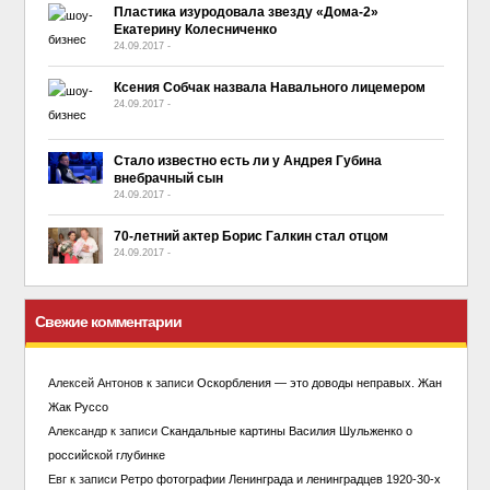
Пластика изуродовала звезду «Дома-2»
Екатерину Колесниченко
24.09.2017
-
No Comment
Ксения Собчак назвала Навального лицемером
24.09.2017
-
No Comment
Стало известно есть ли у Андрея Губина
внебрачный сын
24.09.2017
-
No Comment
70-летний актер Борис Галкин стал отцом
24.09.2017
-
No Comment
Свежие комментарии
Алексей Антонов
к записи
Оскорбления — это доводы неправых. Жан
Жак Руссо
Александр
к записи
Скандальные картины Василия Шульженко о
российской глубинке
Евг
к записи
Ретро фотографии Ленинграда и ленинградцев 1920-30-х