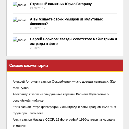
Странный памятник Юрию Гагарину
23.08.2018
-
No Comment
А вы узнаете своих кумиров из культовых
боевиков?
21.08.2018
-
No Comment
Сергей Борисов: звёзды советского мэйнстрима и
эстрады в фото
21.08.2018
-
No Comment
Свежие комментарии
Алексей Антонов
к записи
Оскорбления — это доводы неправых. Жан
Жак Руссо
Александр
к записи
Скандальные картины Василия Шульженко о
российской глубинке
Евг
к записи
Ретро фотографии Ленинграда и ленинградцев 1920-30-х
годов прошлого века
Alex
к записи
Назад в СССР: 15 фотографий 1950-х годов из журнала
«Огонёк»