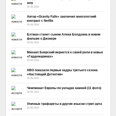
шоу
30.08.2018
-
No Comment
Автор «Gravity Falls» заключил многолетний
контракт с Netflix
29.08.2018
-
No Comment
Бэтман станет сыном Алека Болдуина в новом
фильме о Джокере
29.08.2018
-
No Comment
Михаил Боярский вернется к своей роли в новых
«Гардемаринах»
28.08.2018
-
No Comment
HBO показали первые кадры третьего сезона
«Настоящий Детектив»
28.08.2018
-
No Comment
Чемпионат Европы по укладке камней (11 фото)
28.08.2018
-
No Comment
Уличные трафареты и другие изыски стрит-арта
25.08.2018
-
No Comment