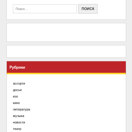
Рубрики
ассорти
досье
изо
кино
литература
музыка
новости
театр