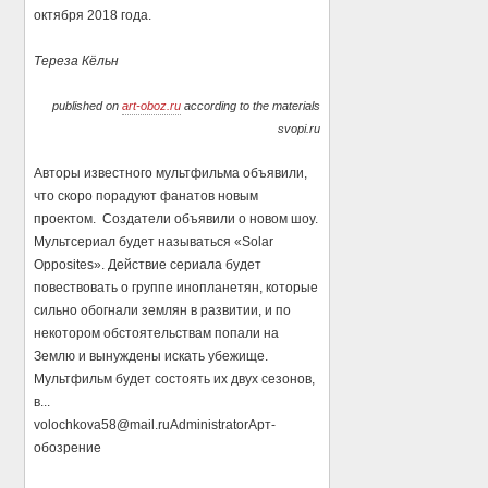
октября 2018 года.
Тереза Кёльн
published on
art-oboz.ru
according to the materials
svopi.ru
Авторы известного мультфильма объявили,
что скоро порадуют фанатов новым
проектом. Создатели объявили о новом шоу.
Мультсериал будет называться «Solar
Opposites». Действие сериала будет
повествовать о группе инопланетян, которые
сильно обогнали землян в развитии, и по
некотором обстоятельствам попали на
Землю и вынуждены искать убежище.
Мультфильм будет состоять их двух сезонов,
в...
volochkova58@mail.ru
Administrator
Арт-
обозрение