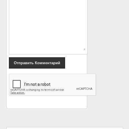
«
Автор «Gravity Falls»
Интересный факт:
заключил многолетний
неужели совпадение
контракт с Netflix
?
»