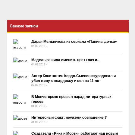
Свежие записи
Дарья Мельникова из сериала «Папины дочки»
05.09.2018
-
No Comment
Модель решила сменить цвет глаз и…
04.09.2018
-
No Comment
Актер Константин Кордо-Сысоев изуродовал и
убил жену-стюардессу и сел на 11 лет
02.09.2018
-
No Comment
В Мончегорске прошел парад литературных
героев
01.09.2018
-
No Comment
Интересный факт: неужели совпадение ?
31.08.2018
-
No Comment
Создатели «Рика и Морти» работают над новым