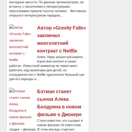
выходные августа. По данным организаторов, на
встречу с писателями и литературными
персонажами пришли тысячи человек. Фестиваль
открылся литературным парадом,...
Автор «Gravity Falls»
заключил
многолетний
контракт с Netflix
Алекс Хирш решил расширить
взрослый контент в своих
работах. Известный аниматор не перестанет
работать над проектами для детей, но
сотрудничество с Netflix однозначно большой шаг
для его карьеры и...
Бэтман станет
сыном Алека
Болдуина в новом
фильме о Джокере
Стало известно, кто сыграет в
новом фильме об известном
злодее – Джокере. В этом месяце стартуют