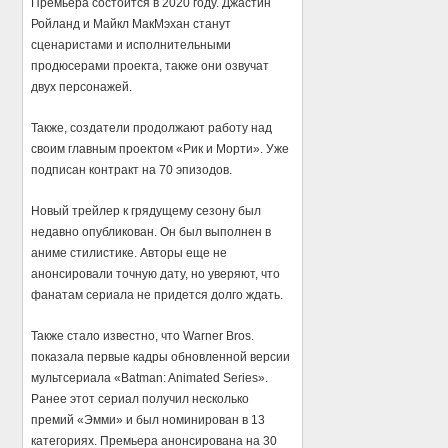
Премьера состоится в 2020 году. Джастин
Ройланд и Майкл МакМэхан станут
сценаристами и исполнительными
продюсерами проекта, также они озвучат
двух персонажей.
Также, создатели продолжают работу над
своим главным проектом «Рик и Морти». Уже
подписан контракт на 70 эпизодов.
Новый трейлер к грядущему сезону был
недавно опубликован. Он был выполнен в
аниме стилистике. Авторы еще не
анонсировали точную дату, но уверяют, что
фанатам сериала не придется долго ждать.
Также стало известно, что Warner Bros.
показала первые кадры обновленной версии
мультсериала «Batman: Animated Series».
Ранее этот сериал получил несколько
премий «Эмми» и был номинирован в 13
категориях. Премьера анонсирована на 30