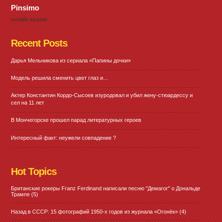
Pinsimo
онлайн казино
Recent Posts
Дарья Мельникова из сериала «Папины дочки»
Модель решила сменить цвет глаз и…
Актер Константин Кордо-Сысоев изуродовал и убил жену-стюардессу и
сел на 11 лет
В Мончегорске прошел парад литературных героев
Интересный факт: неужели совпадение ?
Hot Topics
Британские рокеры Franz Ferdinand написали песню "Демагог" о Дональде
Трампе
(5)
Назад в СССР: 15 фотографий 1950-х годов из журнала «Огонёк»
(4)